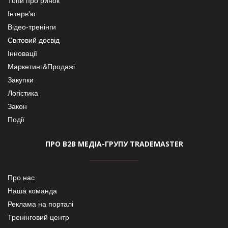
Топи про ринок
Інтерв’ю
Відео-тренінги
Світовий досвід
Інновації
Маркетинг&Продажі
Закупки
Логістика
Закон
Події
ПРО В2В МЕДІА-ГРУПУ TRADEMASTER
Про нас
Наша команда
Реклама на порталі
Тренінговий центр