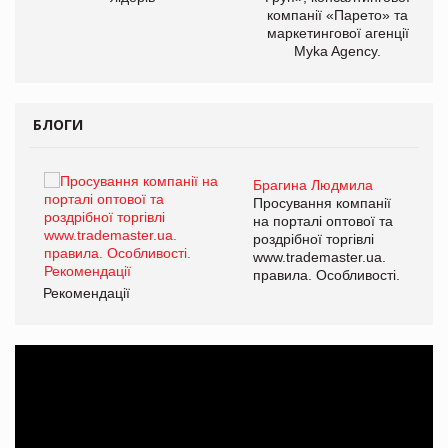
компанії «Парето» та
маркетингової агенції
Myka Agency.
БЛОГИ
Брагина Людмила
ї
Просування компанії
а
на порталі оптової та
роздрібної торгівлі
www.trademaster.ua.
і.
правила. Особливості.
Рекомендації
Ре