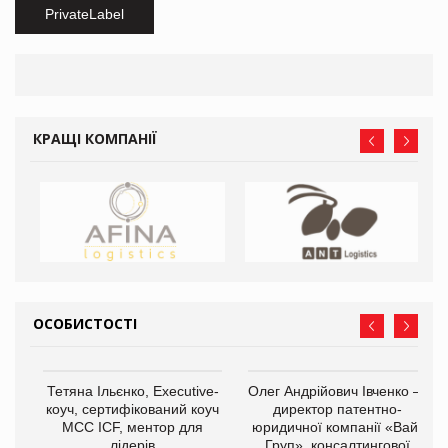
PrivateLabel
КРАЩІ КОМПАНІЇ
ОСОБИСТОСТІ
,
Тетяна Ільєнко, Executive-
Олег Андрійович Івченко —
ОВ
коуч, сертифікований коуч
директор патентно-
МСС ICF, ментор для
юридичної компанії «Вайз
лідерів
Груп», консалтингової