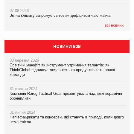
ICE BOSS цього літа! Новинка морозива від власної ТМ Varto
07.08.2026
вже у VARUS
07.08.2026
Kraft Heinz скоротила збиток у першому півріччі
Зміна клімату загрожує світовим дефіцитом чаю матча
07.08.2026
EVA.UA запустила кампанію «Хто б знав» про асортимент,
всі новини
якого покупці не очікують побачити на платформі
НОВИНИ B2B
03 березня 2026
Освітній бенефіт як інструмент утримання талантів: як
ThinkGlobal підвищує лояльність та продуктивність вашої
команди
31 жовтня 2024
Компанія Rarog Tactical Gear презентувала надлегкі керамічні
бронеплити
31 липня 2024
Напівфабрикати та консерви, які стануть в пригоді, коли довго
нема світла