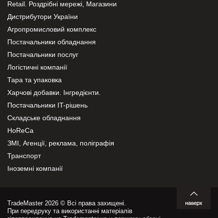
Retail. Роздрібні мережі, Магазини
Дистрибутори України
Агропромисловий комплекс
Постачальники обладнання
Постачальники послуг
Логістичні компанії
Тара та упаковка
Харчові добавки. Інгредієнти.
Постачальники IT-рішень
Складське обладнання
HoReCa
ЗМІ, Агенції, реклама, поліграфія
Транспорт
Іноземні компанії
TradeMaster 2026 © Всі права захищені.
При передруку та використанні матеріалів