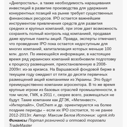
«Днепросталь», а также необходимость наращивания
инвестиций в развитие производства для удержания
конкурентных позиций на рынке требует существенных
финансовых ресурсов. IPO остается важнейшим
инструментом привлечения средств для развития
средних и крупных компаний, при этом дает возможность
сохранять полный контроль над компанией, продавая
даже крупные пакеты акций. Правда, эксперты отмечают,
что проведение IPO пока остается недоступным для
многих компаний, капитализация которых меньше 100
млн. долл. По имеющейся информации, в настоящее
время ряд украинских компаний возобновили подготовку
к процессу размещения, приостановленную в 2008-
2009гг. из-за кризиса. На Варшавской фондовой бирже в
текущем году ожидают от пяти до десяти первичных
размещений акций компаниями из Украины. Это будут
преимущественно компании агросектора. В то же время
крупные игроки из базовых отраслей промышленности, в
том числе, ГМК, в 2011 г., скорее всего, размещаться не
будут. Такие компании как ДТЭК, «Метинвест»,
«Интерпайп», OstChem и др. ориентируются на более
поздние периоды – если их IPO состоится, то не ранее
2012-2013гг.
Автор: Максим Белов
Источник: ugmk.info
Финансы
Портал розничной и оптовой торговли
TradeMaster