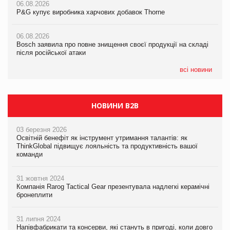
06.08.2026
06.08.2026
P&G купує виробника харчових добавок Thorne
P&G купує виробника харчових добавок Thorne
05.08.2026
Смачне поповнення дитячого меню: у VARUS з’явилися
06.08.2026
06.08.2026
новинки від ТМ ТОКЕРИ
Bosch заявила про повне знищення своєї продукції на складі
Bosch заявила про повне знищення своєї продукції на складі
після російської атаки
після російської атаки
05.08.2026
Сергій Лісунов про заморожені хлібобулочні вироби на
всі новини
PrivateLabel&FMCG Master 2026
НОВИНИ B2B
03 березня 2026
Освітній бенефіт як інструмент утримання талантів: як
ThinkGlobal підвищує лояльність та продуктивність вашої
команди
31 жовтня 2024
Компанія Rarog Tactical Gear презентувала надлегкі керамічні
бронеплити
31 липня 2024
Напівфабрикати та консерви, які стануть в пригоді, коли довго