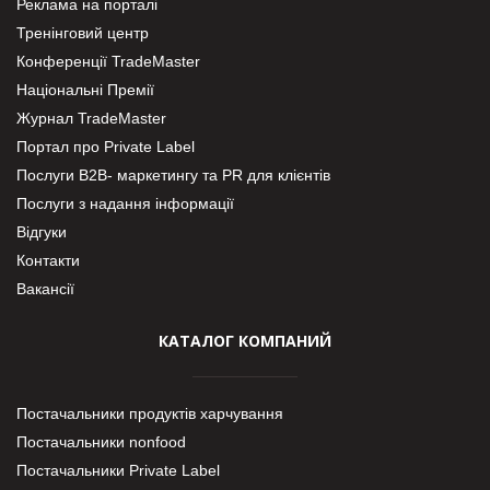
Реклама на порталі
Тренінговий центр
Конференції TradeMaster
Національні Премії
Журнал TradeMaster
Портал про Private Label
Послуги В2В- маркетингу та PR для клієнтів
Послуги з надання інформації
Відгуки
Контакти
Вакансії
КАТАЛОГ КОМПАНИЙ
Постачальники продуктів харчування
Постачальники nonfood
Постачальники Private Label