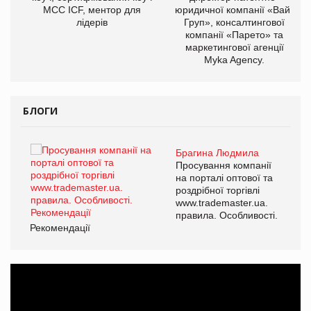
МСС ICF, ментор для
юридичної компанії «Вайз
лідерів
Груп», консалтингової
компанії «Парето» та
маркетингової агенції
Myka Agency.
БЛОГИ
Брагина Людмила
ї
Просування компанії
а
на порталі оптової та
роздрібної торгівлі
www.trademaster.ua.
і.
правила. Особливості.
Рекомендації
Ре