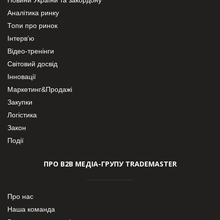
Аналітика ринку
Топи про ринок
Інтерв’ю
Відео-тренінги
Світовий досвід
Інновації
Маркетинг&Продажі
Закупки
Логістика
Закон
Події
ПРО В2В МЕДІА-ГРУПУ TRADEMASTER
Про нас
Наша команда