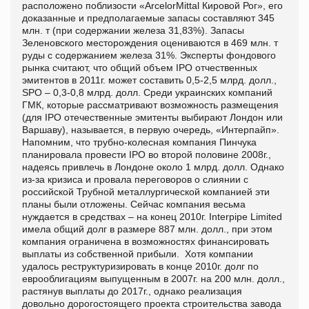
расположено поблизости «ArcelorMittal Кировой Рог», его
доказанные и предполагаемые запасы составляют 345
млн. т (при содержании железа 31,83%). Запасы
Зеленовского месторождения оцениваются в 469 млн. т
руды с содержанием железа 31%. Эксперты фондового
рынка считают, что общий объем IPO отчественных
эмитентов в 2011г. может составить 0,5-2,5 млрд. долл.,
SPO – 0,3-0,8 млрд. долл. Среди украинских компаний
ГМК, которые рассматривают возможность размещения
(для IPO отечественные эмитенты выбирают Лондон или
Варшаву), называется, в первую очередь, «Интерпайп».
Напомним, что трубно-колесная компания Пинчука
планировала провести IPO во второй половине 2008г.,
надеясь привлечь в Лондоне около 1 млрд. долл. Однако
из-за кризиса и провала переговоров о слиянии с
российской Трубной металлургической компанией эти
планы были отложены. Сейчас компания весьма
нуждается в средствах – на конец 2010г. Interpipe Limited
имела общий долг в размере 887 млн. долл., при этом
компания ограничена в возможностях финансировать
выплаты из собственной прибыли. Хотя компании
удалось реструктуризировать в конце 2010г. долг по
еврооблигациям выпущенным в 2007г. на 200 млн. долл.,
растянув выплаты до 2017г., однако реализация
довольно дорогостоящего проекта строительства завода