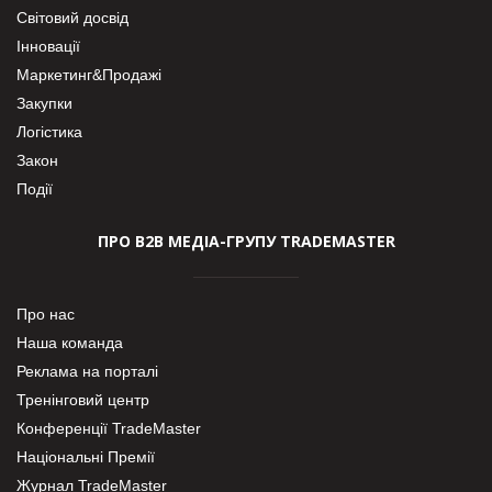
Світовий досвід
Інновації
Маркетинг&Продажі
Закупки
Логістика
Закон
Події
ПРО В2В МЕДІА-ГРУПУ TRADEMASTER
Про нас
Наша команда
Реклама на порталі
Тренінговий центр
Конференції TradeMaster
Національні Премії
Журнал TradeMaster