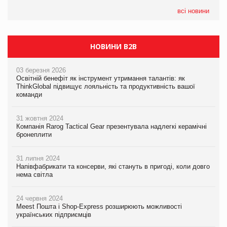
формату convenience store КОЛО: об’єднана компанія
налічуватиме 374 магазини
всі новини
НОВИНИ B2B
03 березня 2026
Освітній бенефіт як інструмент утримання талантів: як
ThinkGlobal підвищує лояльність та продуктивність вашої
команди
31 жовтня 2024
Компанія Rarog Tactical Gear презентувала надлегкі керамічні
бронеплити
31 липня 2024
Напівфабрикати та консерви, які стануть в пригоді, коли довго
нема світла
24 червня 2024
Meest Пошта і Shop-Express розширюють можливості
українських підприємців