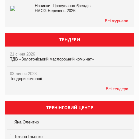
Новинки. Просування брендів
FMCG.Березень 2026
Всі журнали
ТЕНДЕРИ
21 січня 2026
ТДВ «Золотоніський маслоробний комбінат»
03 липня 2023
Тендери компанії
Всі тендери
ТРЕНІНГОВИЙ ЦЕНТР
Яна Олентир
Тетяна Ільєнко