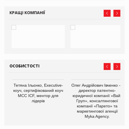
КРАЩІ КОМПАНІЇ
ОСОБИСТОСТІ
,
Тетяна Ільєнко, Executive-
Олег Андрійович Івченко —
ОВ
коуч, сертифікований коуч
директор патентно-
МСС ICF, ментор для
юридичної компанії «Вайз
лідерів
Груп», консалтингової
компанії «Парето» та
маркетингової агенції
Myka Agency.