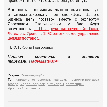
проверить выяснить была ли она достигнута.
Выстроить свою максимально оптимизированную
и автоматизировану под специфику Вашего
бизнеса цепь поставок вместе с экспертом
Ярославом Степченковым у Вас будет
возможность
с 11 апреля на вечерней Школе
Логистов. Уровень 1. Стратегическое управление
цепями поставок.
ТЕКСТ: Юрий Григоренко
Портал розничной и оптовой
торговли
TradeMaster.UA
Раздел:
Рекомендації
>
Теги:
управление товарными запасами
,
цепочки поставок
товара
,
модель закупок
,
ритейлеры
,
поставщики
,
Ярослав Степченков