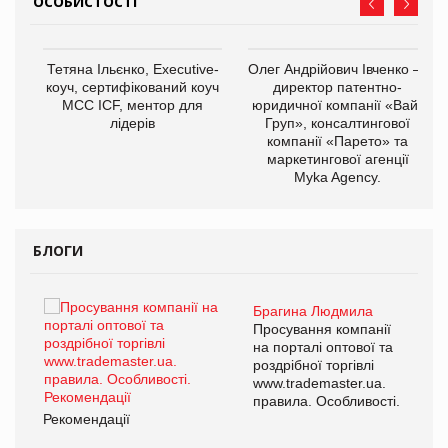
ОСОБИСТОСТІ
,
Тетяна Ільєнко, Executive-
Олег Андрійович Івченко —
ОВ
коуч, сертифікований коуч
директор патентно-
МСС ICF, ментор для
юридичної компанії «Вайз
лідерів
Груп», консалтингової
компанії «Парето» та
маркетингової агенції
Myka Agency.
БЛОГИ
Брагина Людмила
ї
Просування компанії
а
на порталі оптової та
роздрібної торгівлі
www.trademaster.ua.
і.
правила. Особливості.
Рекомендації
Ре