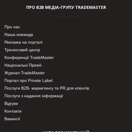
ПРО В2В МЕДІА-ГРУПУ TRADEMASTER
Про нас
Наша команда
Реклама на порталі
Тренінговий центр
Конференції TradeMaster
Національні Премії
Журнал TradeMaster
Портал про Private Label
Послуги В2В- маркетингу та PR для клієнтів
Послуги з надання інформації
Відгуки
Контакти
Вакансії