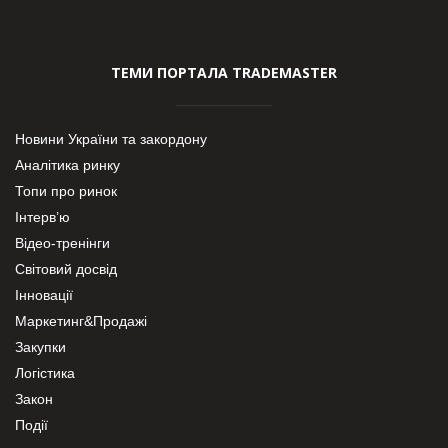
ТЕМИ ПОРТАЛА TRADEMASTER
Новини України та закордону
Аналітика ринку
Топи про ринок
Інтерв’ю
Відео-тренінги
Світовий досвід
Інновації
Маркетинг&Продажі
Закупки
Логістика
Закон
Події