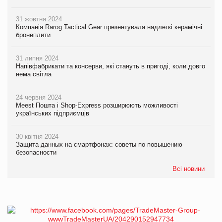
31 жовтня 2024
Компанія Rarog Tactical Gear презентувала надлегкі керамічні
бронеплити
31 липня 2024
Напівфабрикати та консерви, які стануть в пригоді, коли довго
нема світла
24 червня 2024
Meest Пошта і Shop-Express розширюють можливості
українських підприємців
30 квітня 2024
Защита данных на смартфонах: советы по повышению
безопасности
Всі новини