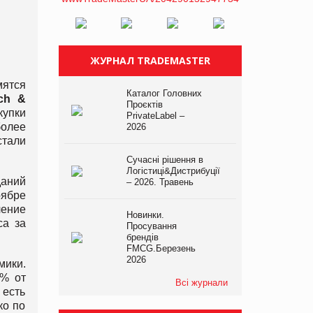
ЖУРНАЛ TRADEMASTER
мятся
Каталог Головних
ch &
Проєктів
купки
PrivateLabel –
более
2026
стали
Сучасні рішення в
Логістиці&Дистрибуції
даний
– 2026. Травень
оябре
чение
Новинки.
са за
Просування
брендів
FMCG.Березень
2026
мики.
8% от
Всі журнали
 есть
ко по