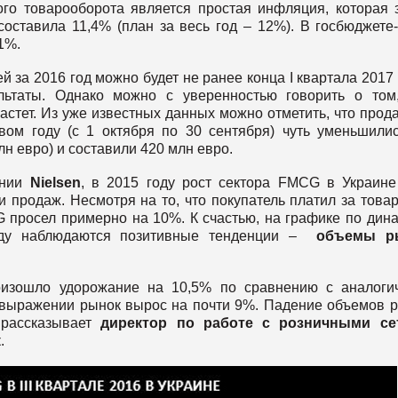
го товарооборота является простая инфляция, которая 
составила 11,4% (план за весь год – 12%). В госбюджете
,1%.
 за 2016 год можно будет не ранее конца I квартала 2017 
льтаты. Однако можно с уверенностью говорить о том
стет. Из уже известных данных можно отметить, что прод
вом году (с 1 октября по 30 сентября) чуть уменьшили
н евро) и составили 420 млн евро.
ании
Nielsen
, в 2015 году рост сектора FMCG в Украин
продаж. Несмотря на то, что покупатель платил за това
просел примерно на 10%. К счастью, на графике по дин
оду наблюдаются позитивные тенденции –
объемы р
роизошло удорожание на 10,5% по сравнению с аналог
выражении рынок вырос на почти 9%. Падение объемов 
 рассказывает
директор по работе с розничными се
к
.