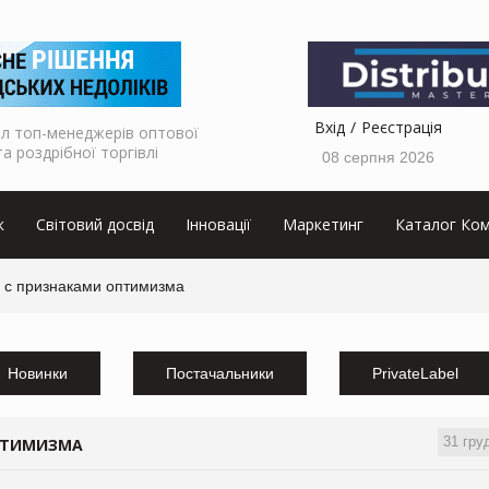
Вхід
Реєстрація
л топ-менеджерів оптової
та роздрібної торгівлі
08 серпня 2026
к
Світовий досвід
Інновації
Маркетинг
Каталог Ком
я с признаками оптимизма
Новинки
Постачальники
PrivateLabel
31 гру
ОПТИМИЗМА