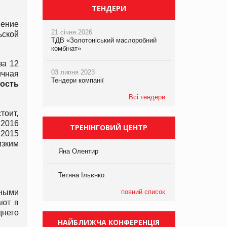
ТЕНДЕРИ
ение
21 січня 2026
ьской
ТДВ «Золотоніський маслоробний
комбінат»
за 12
03 липня 2023
ичная
Тендери компанії
ость
Всі тендери
тоит,
 2016
ТРЕНІНГОВИЙ ЦЕНТР
 2015
изким
Яна Олентир
Тетяна Ільєнко
вными
повний список
ают в
днего
НАЙБЛИЖЧА КОНФЕРЕНЦІЯ