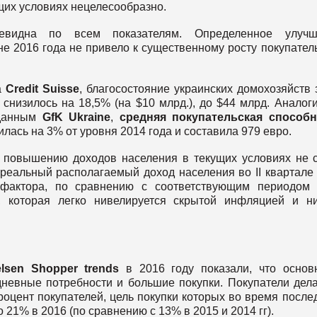
щих условиях нецелесообразно.
чевидна по всем показателям. Определенное улучш
не 2016 года не привело к существенному росту покупател
а
Credit Suisse
, благосостояние украинских домохозяйств 
снизилось на 18,5% (на $10 млрд.), до $44 млрд. Аналог
 данным
GfK Ukraine
,
средняя покупательская способн
илась на 3% от уровня 2014 года и составила 979 евро.
я повышению доходов населения в текущих условиях не с
реальный располагаемый доход населения во II квартале
 фактора, по сравнению с соответствующим периодом
, которая легко нивелируется скрытой инфляцией и н
elsen Shopper trends
в 2016 году показали, что осно
невные потребности и большие покупки. Покупатели дел
оцент покупателей, цель покупки которых во время после
21% в 2016 (по сравнению с 13% в 2015 и 2014 гг).