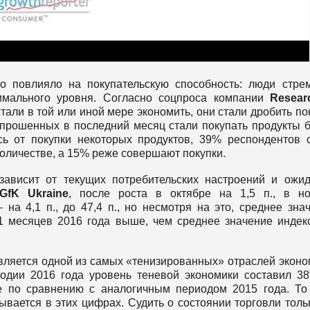
о повлияло на покупательскую способность: люди стре
имального уровня. Согласно соцпроса компании
Resear
стали в той или иной мере экономить, они стали дробить по
опрошенных в последний месяц стали покупать продукты 
ь от покупки некоторых продуктов, 39% респондентов 
оличестве, а 15% реже совершают покупки.
зависит от текущих потребительских настроений и ожи
GfK Ukraine
, после роста в октябре на 1,5 п., в н
на 4,1 п., до 47,4 п., но несмотря на это, среднее зна
11 месяцев 2016 года выше, чем среднее значение индек
 является одной из самых «тенизированных» отраслей эконо
одии 2016 года уровень теневой экономики составил 3
е по сравнению с аналогичным периодом 2015 года. То
ывается в этих цифрах. Судить о состоянии торговли толь