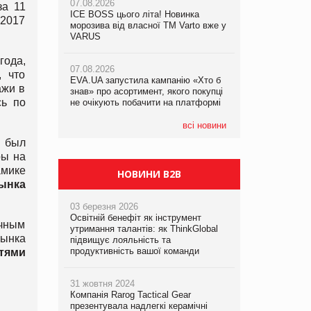
07.08.2026
за 11
ICE BOSS цього літа! Новинка
06.08.2026
-2017
07.08.2026
морозива від власної ТМ Varto вже у
Смачна новинка для хвостатих: у
Франція заборонила рекламні дзвінки
VARUS
VARUS з’явилися паучі Varto Paw
без згоди клієнтів
expert від власної ТМ Varto!
года,
07.08.2026
, что
EVA.UA запустила кампанію «Хто б
05.08.2026
ажи в
знав» про асортимент, якого покупці
Мережа супермаркетів VARUS купує
сь по
не очікують побачити на платформі
мережу магазинів формату
convenience store КОЛО: об’єднана
компанія налічуватиме 374 магазини
всі новини
е был
ры на
амике
НОВИНИ B2B
ынка
03 березня 2026
Освітній бенефіт як інструмент
ичным
утримання талантів: як ThinkGlobal
рынка
підвищує лояльність та
продуктивність вашої команди
тями
31 жовтня 2024
Компанія Rarog Tactical Gear
презентувала надлегкі керамічні