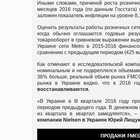
Иными словами, причиной роста рознично
месяцев 2016 года (по данным Госстата) 
заложен показатель инфляции на уровне 8
Оценить результаты работы розничных сетей
когда обычно оглашаются годовые резу
товарооборот в гривневом выражении выра
Украине сети Metro в 2015-2016 финансо
сравнению с предыдущим периодом (425 мл
Как отмечают в исследовательской комп
номинальным и не подкреплялся объемами 
36% больше, реальный объем рынка FMCG 
рынка в Украине видно, что в 2016 г
восстанавливаются.
«В Украине в ІІІ квартале 2016 году п
периодом предыдущего года. В денежном 
из квартала в квартал замедляется», –
компании Nielsen в Украине Юрий Лищу