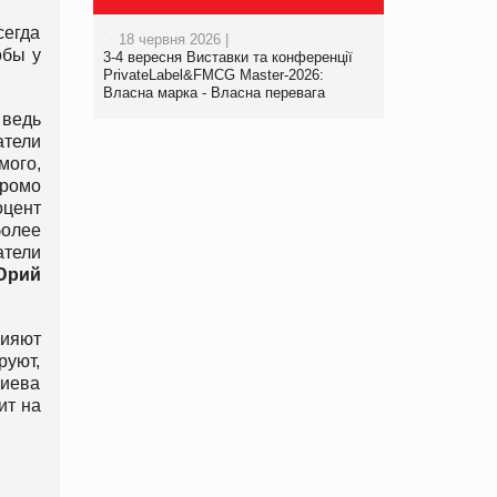
сегда
18 червня 2026 |
обы у
3-4 вересня Виставки та конференції
PrivateLabel&FMCG Master-2026:
Власна марка - Власна перевага
 ведь
атели
мого,
промо
оцент
более
атели
Юрий
лияют
руют,
Киева
ит на