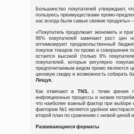
Большинство покупателей утверждают, чт
пользуюсь преимуществами промо-предложе
нас всегда были самые свежие продукты» 
«Покупатель продолжает экономить и прагм
96% покупателей замечают рост цен на
оптимизируют продовольственный бюджет 
покупок товаров по промо и совершения по
остается высокой (только 9% покупате
покупателей, которые регулярно покуп
предпочитаемым видом промо являются це
ценовую скидку и возможность собирать б
Лищук.
Как отмечают в
TNS,
с точки зрения п
инфляционные процессы и низкие потребит
что наиболее важный фактор при выборе с
фактором №1 является удобное местораспо
второй план по сравнению с низкой ценой 
Развивающиеся форматы