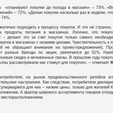
о «планируют покупки до похода в магазин» – 73%. «В
ний» – 72%. «Делаю покупки несколько раз в неделю, чт
– 74%.
атично подходить к процессу покупок. И это не странно,
 продукты питания в магазинах. Логично, что покуп
– делают это за счет покупок только самого необходи
купок в магазинах с низкими ценами. Чувствительность к 
лей не обращают внимание на промо-предложения). Пр
ают разные бренды по акции, увеличился до 31%. Наи
новая скидка и мгновенные призы. В прошлом году покуп
аллы рассматривали как стимул для покупок», – отмечает
отребителя, на рынок продовольственного ритейла в
ельские настроения. Как следствие, потребители деклари
упермаркета для них – низкие цены, только для жителей 
ложение. А фактор широкого ассортимента товаров отход
и месторасположением.