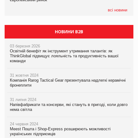
05.08.2026
всі новини
Сергій Лісунов про заморожені хлібобулочні вироби на
PrivateLabel&FMCG Master 2026
НОВИНИ B2B
03 березня 2026
Освітній бенефіт як інструмент утримання талантів: як
ThinkGlobal підвищує лояльність та продуктивність вашої
команди
31 жовтня 2024
Компанія Rarog Tactical Gear презентувала надлегкі керамічні
бронеплити
31 липня 2024
Напівфабрикати та консерви, які стануть в пригоді, коли довго
нема світла
24 червня 2024
Meest Пошта і Shop-Express розширюють можливості
українських підприємців