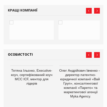
КРАЩІ КОМПАНІЇ
ОСОБИСТОСТІ
,
Тетяна Ільєнко, Executive-
Олег Андрійович Івченко —
ОВ
коуч, сертифікований коуч
директор патентно-
МСС ICF, ментор для
юридичної компанії «Вайз
лідерів
Груп», консалтингової
компанії «Парето» та
маркетингової агенції
Myka Agency.