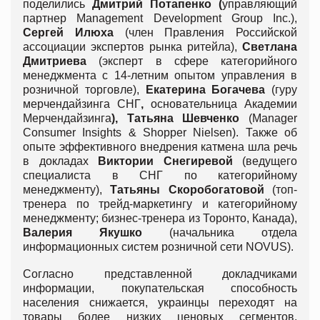
поделились
Дмитрий Потапенко
(
управляющий
партнер Management Development Group Inc.),
Сергей Илюха
(член Правления Российской
ассоциации экспертов рынка ритейла),
Светлана
Дмитриева
(эксперт в сфере категорийного
менеджмента с 14-летним опытом управления в
розничной торговле),
Екатерина Богачева
(гуру
мерчендайзинга СНГ
,
основательница Академии
Мерчендайзинга
), Татьяна Шевченко
(Manager
Consumer Insights & Shopper Nielsen). Также об
опыте эффективного внедрения катмена шла речь
в докладах
Виктории Снегиревой
(ведущего
специалиста в СНГ по категорийному
менеджменту),
Татьяны Скоробогатовой
(топ-
тренера по трейд-маркетингу и категорийному
менеджменту; бизнес-тренера из Торонто, Канада),
Валерия Якушко
(начальника отдела
информационных систем розничной сети NOVUS).
Согласно представленной докладчиками
информации, покупательская способность
населения снижается, украинцы переходят на
товары более низких ценовых сегментов,