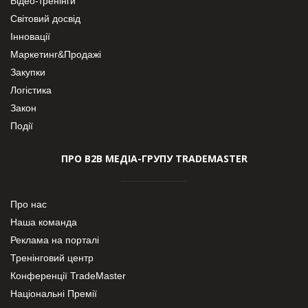
Відео-тренінги
Світовий досвід
Інновації
Маркетинг&Продажі
Закупки
Логістика
Закон
Події
ПРО В2В МЕДІА-ГРУПУ TRADEMASTER
Про нас
Наша команда
Реклама на порталі
Тренінговий центр
Конференції TradeMaster
Національні Премії