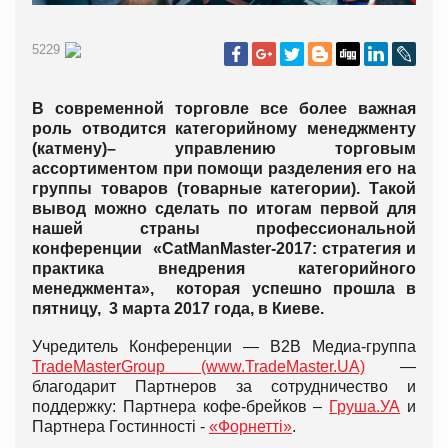
5229
В современной торговле все более важная
роль отводится категорийному менеджменту
(катмену)– управлению торговым
ассортиментом при помощи разделения его на
группы товаров (товарные категории). Такой
вывод можно сделать по итогам первой для
нашей страны профессиональной
конференции «CatManMaster-2017: стратегия и
практика внедрения категорийного
менеджмента», которая успешно прошла в
пятницу, 3 марта 2017 года, в Киеве.
Учредитель Конференции — B2B Медиа-группа
TradeMasterGroup (www.TradeMaster.UA)
—
благодарит Партнеров за сотрудничество и
поддержку: Партнера кофе-брейков –
Груша.УА
и
Партнера Гостинності -
«Форнетті»
.