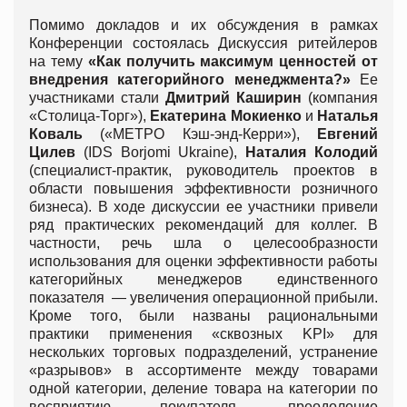
Помимо докладов и их обсуждения в рамках
Конференции состоялась Дискуссия ритейлеров
на тему
«Как получить максимум ценностей от
внедрения категорийного менеджмента?»
Ее
участниками стали
Дмитрий Каширин
(компания
«Столица-Торг»),
Екатерина Мокиенко
и
Наталья
Коваль
(«МЕТРО Кэш-энд-Керри»),
Евгений
Цилев
(IDS Borjomi Ukraine),
Наталия Колодий
(специалист-практик, руководитель проектов в
области повышения эффективности розничного
бизнеса). В ходе дискуссии ее участники привели
ряд практических рекомендаций для коллег. В
частности, речь шла о целесообразности
использования для оценки эффективности работы
категорийных менеджеров единственного
показателя — увеличения операционной прибыли.
Кроме того, были названы рациональными
практики применения «сквозных KPI» для
нескольких торговых подразделений, устранение
«разрывов» в ассортименте между товарами
одной категории, деление товара на категории по
восприятию покупателя, преодоление