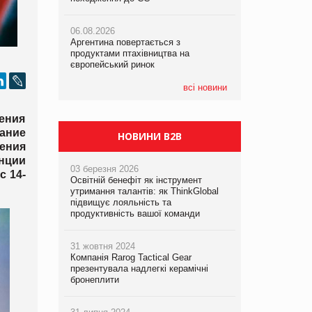
06.08.2026
06.08.2026
05.08.2026
Аргентина повертається з
Аргентина повертається з
Смачне поповнення дитячого меню:
продуктами птахівництва на
продуктами птахівництва на
у VARUS з’явилися новинки від ТМ
європейський ринок
європейський ринок
ТОКЕРИ
всі новини
05.08.2026
Сергій Лісунов про заморожені
ения
хлібобулочні вироби на
PrivateLabel&FMCG Master 2026
ание
НОВИНИ B2B
ения
нции
03 березня 2026
с 14-
Освітній бенефіт як інструмент
утримання талантів: як ThinkGlobal
підвищує лояльність та
продуктивність вашої команди
31 жовтня 2024
Компанія Rarog Tactical Gear
презентувала надлегкі керамічні
бронеплити