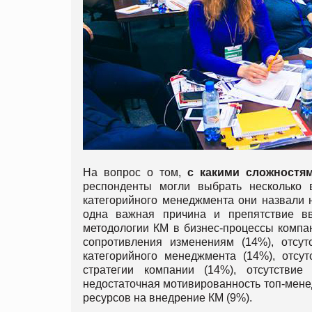
На вопрос о том,
с какими сложностям
респонденты могли выбрать несколько 
категорийного менеджмента они назвали 
одна важная причина и препятствие вв
методологии КМ в бизнес-процессы компан
сопротивления изменениям (14%), отсут
категорийного менеджмента (14%), отсу
стратегии компании (14%), отсутствие
недостаточная мотивированность топ-мене
ресурсов на внедрение КМ (9%).