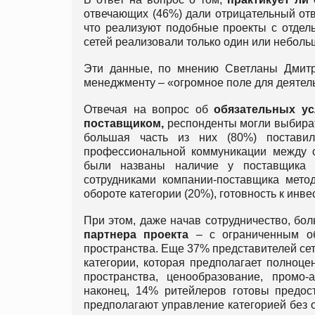
отвечающих (46%) дали отрицательный от
что реализуют подобные проекты с отдел
сетей реализовали только один или неболь
Эти данные, по мнению Светланы Дмитри
менеджменту – «огромное поле для деятел
Отвечая на вопрос об
обязательных усл
поставщиком,
респонденты могли выбират
большая часть из них (80%) постав
профессиональной коммуникации между с
были названы наличие у поставщика о
сотрудниками компании-поставщика мето
обороте категории (20%), готовность к инв
При этом, даже начав сотрудничество, бо
п
артнера проекта
– с ограниченным об
пространства. Еще 37% представителей се
категории, которая предполагает полноц
пространства, ценообразование, промо-
наконец, 14% ритейлеров готовы предос
предполагают управление категорией без 