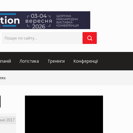
паній
Логістика
Тренінги
Конференції
тях
зня 2017