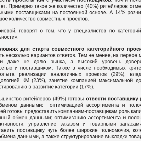
вет
.
Примерно такое же количество (40%) ритейлеров отме
ьными поставщиками на постоянной основе. А 14% розн
шое количество совместных проектов.
евой, говорят о том, что у специалистов по категори
ьности».
овиях для старта совместного категорийного проек
ь несколько вариантов ответов. Тем не менее, на первое 
или даже не долю рынка, а высокий уровень довер
етью и поставщиком. Также в числе необходимых крит
пыта реализации аналогичных проектов (29%), влад
дологией КМ (23%), занятие компанией максимальной д
естированию в развитие категории (17%).
льшинство ритейлеров (49%) готовы
отвести поставщику 
меном данными; оптимизацией ассортимента и полоч
тей готовы предоставить компаниям-поставщикам роль кап
енный обмен данными; оптимизацию ассортимента и поло
активности, управление заказом и товарными запасам
тавить поставщику чуть более широкие полномочия, ко
обмена данными, а также структурирование выкладки това