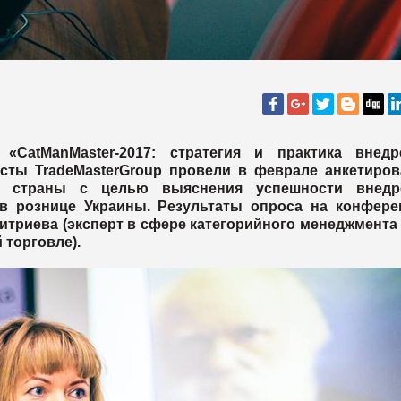
CatManMaster-2017: стратегия и практика внедр
сты TradeMasterGroup провели в феврале анкетиров
ей страны с целью выяснения успешности внедр
 в рознице Украины. Результаты опроса на конфере
триева (эксперт в сфере категорийного менеджмента 
 торговле).