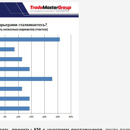
сеть
проекты КМ с участием поставщиков,
почти пол