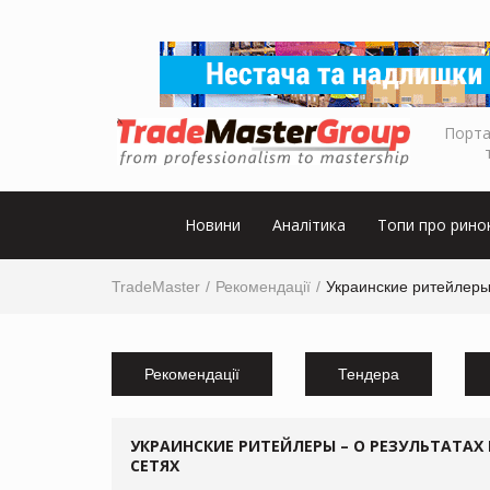
Порта
Новини
Аналітика
Топи про рино
TradeMaster
Рекомендації
Украинские ритейлеры
Рекомендації
Тендера
УКРАИНСКИЕ РИТЕЙЛЕРЫ – О РЕЗУЛЬТАТАХ
СЕТЯХ