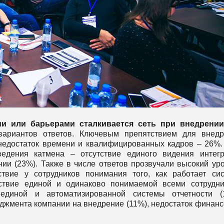
и или барьерами сталкивается сеть при внедрении
вариантов ответов. Ключевым препятствием для внед
недостаток времени и квалифицированных кадров – 26%
едения катмена – отсутствие единого видения интег
ии (23%). Также в числе ответов прозвучали высокий ур
ствие у сотрудников понимания того, как работает си
тствие единой и одинаково понимаемой всеми сотрудн
 единой и автоматизированной системы отчетности (
джмента компании на внедрение (11%), недостаток финан