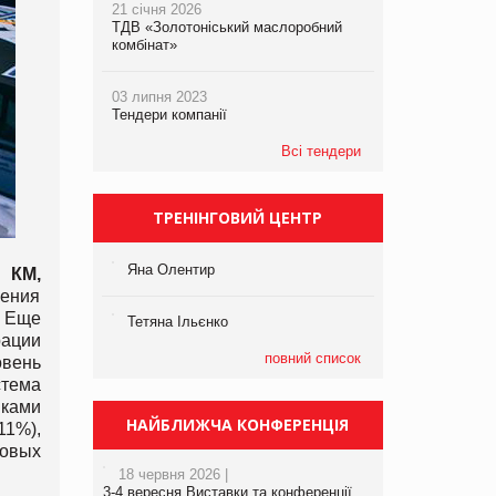
21 січня 2026
ТДВ «Золотоніський маслоробний
комбінат»
03 липня 2023
Тендери компанії
Всі тендери
ТРЕНІНГОВИЙ ЦЕНТР
Яна Олентир
 КМ,
рения
. Еще
Тетяна Ільєнко
рации
повний список
овень
стема
иками
НАЙБЛИЖЧА КОНФЕРЕНЦІЯ
11%),
совых
18 червня 2026 |
3-4 вересня Виставки та конференції