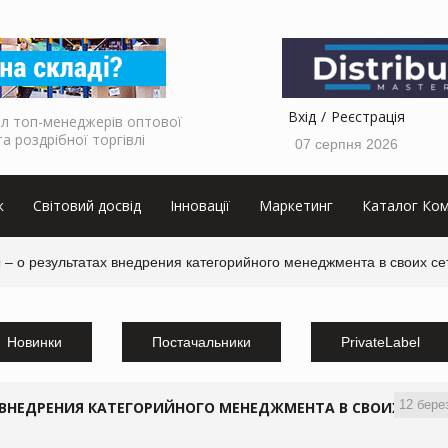
Вхід
Реєстрація
л топ-менеджерів оптової
та роздрібної торгівлі
07 серпня 2026
к
Світовий досвід
Інновації
Маркетинг
Каталог Ком
 – о результатах внедрения категорийного менеджмента в своих се
Новинки
Постачальники
PrivateLabel
12 бере
 ВНЕДРЕНИЯ КАТЕГОРИЙНОГО МЕНЕДЖМЕНТА В СВОИХ