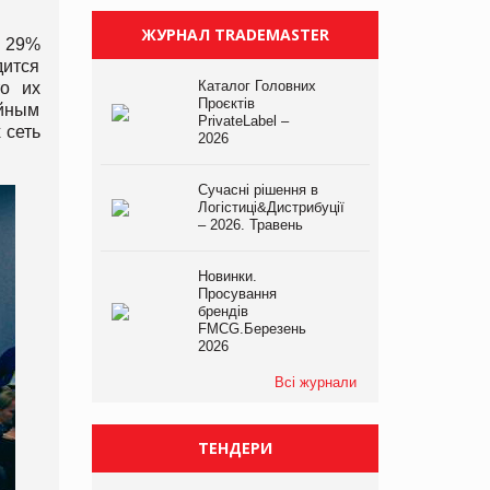
ЖУРНАЛ TRADEMASTER
29%
дится
Каталог Головних
то их
Проєктів
йным
PrivateLabel –
 сеть
2026
Сучасні рішення в
Логістиці&Дистрибуції
– 2026. Травень
Новинки.
Просування
брендів
FMCG.Березень
2026
Всі журнали
ТЕНДЕРИ