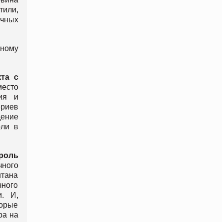
тили,
ичных
йному
та с
место
ия и
ериев
ение
оли в
роль
ного
итана
чного
и. И,
торые
ра на