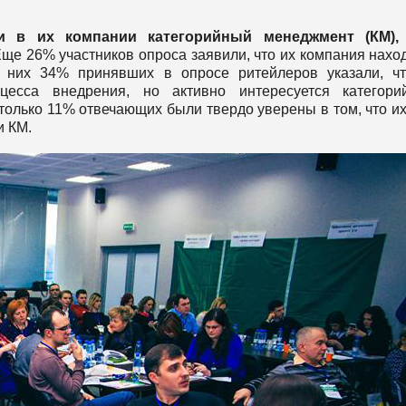
 в их компании категорийный менеджмент (КМ),
ще 26% участников опроса заявили, что их компания нахо
 них 34% принявших в опросе ритейлеров указали, ч
есса внедрения, но активно интересуется категори
только 11% отвечающих были твердо уверены в том, что их
и КМ.