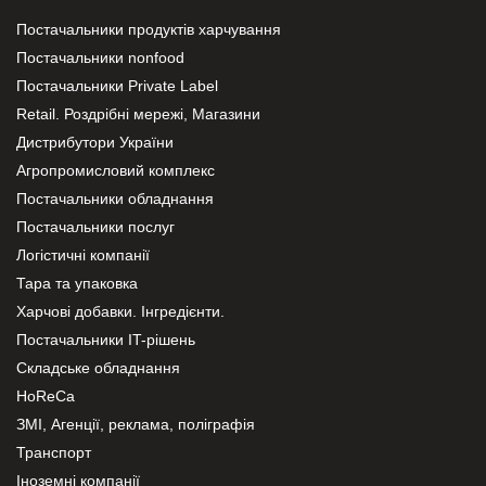
Постачальники продуктів харчування
Постачальники nonfood
Постачальники Private Label
Retail. Роздрібні мережі, Магазини
Дистрибутори України
Агропромисловий комплекс
Постачальники обладнання
Постачальники послуг
Логістичні компанії
Тара та упаковка
Харчові добавки. Інгредієнти.
Постачальники IT-рішень
Складське обладнання
HoReCa
ЗМІ, Агенції, реклама, поліграфія
Транспорт
Іноземні компанії