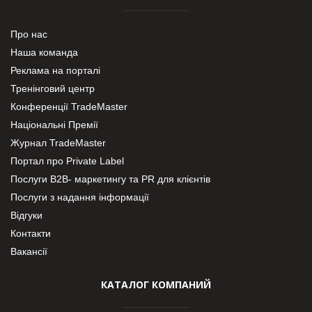
Про нас
Наша команда
Реклама на порталі
Тренінговий центр
Конференції TradeMaster
Національні Премії
Журнал TradeMaster
Портал про Private Label
Послуги В2В- маркетингу та PR для клієнтів
Послуги з надання інформації
Відгуки
Контакти
Вакансії
КАТАЛОГ КОМПАНИЙ