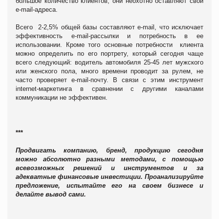
большое количество клиентов, они неохотно оставляют свои
е-
mail
-адреса.
Всего 2-2,5% общей базы составляют е-
mail
, что исключает
эффективность
e
-
mail
-рассылки и потребность в ее
использовании. Кроме того основные потребности клиента
можно определить по его портрету, который сегодня чаще
всего следующий: водитель автомобиля 25-45 лет мужского
или женского пола, много времени проводит за рулем, не
часто проверяет
e
-
mail
-почту. В связи с этим инструмент
internet
-маркетинга в сравнении с другими каналами
коммуникации не эффективен.
***
Продвигать компанию, бренд, продукцию сегодня
можно абсолютно разными методами, с помощью
всевозможных решений и инструментов и за
адекватные финансовые инвестиции. Проанализируйте
предложение, испытайте его на своем бизнесе и
делайте вывод сами.