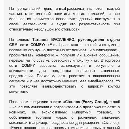
На сегодняшний день е-
mail
-рассылка является важной
частью маркетинговой политики многих компаний, и все
большее их количество используют данный инструмент в
своей деятельности и видят его результативность при
относительно небольшой его стоимости.
По словам
Татьяны ВАСИЛЕНКО, руководителя отдела
CRM
сети COMFY:
«Е
-
mail
-рассылка – тонкий инструмент,
поскольку его нужно постоянно отслеживать и анализировать,
просчитывать конверсию – получил ли абонент сообщение,
перешел ли по ссылке, совершил ли покупку и т.п. В торговой
сети
COMFY
рассылка используется и регулярно и
эпизодически для поддержки различных акционных
предложений. Поскольку сеть работает в инновационном
сегменте и у нее достаточно большая база е-
mail
-адресов, то
это позволяет взаимодействовать с широким кругом
клиентов».
По словам специалиста
сети «С
і
льпо» (
Fozzy
Group
),
e
-
mail
– канал коммуникации с потребителем о предложения сети: о
новинках, об эксклюзивных импортных товарах, о
собственной торговой марке, о
различн
ых акционных
механиках (например, празднование дня рождения «С
і
льпо»).
«Единственная причина, почему компания использует данный