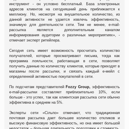
инструмент - он условно бесплатный. База электронных
адресов клиентов на сегодняшний день приближается к
миллиону. Но, несмотря на внушительное количество, из
данной активности не удается извлечь эффективность,
значимую для деятельности сети. Тем не менее,
e
-
mail
-
рассылка является дополнительным каналом
информирования аудитории о различных мероприятиях», -
отмечает эксперт ритейлера.
Сегодня сеть имеет возможность просчитать количество
получателей, которые просматривают письма, тогда как
программа лояльности, работающая в сети, позволяет
получить данные по количеству клиентов, которые приходят в
магазины после рассылки, и связать каждый е-мейл с
определенной активностью покупателей в сети.
По подсчетам представителей
Fozzy
Group
,
эффективность
e
-
mail
-рассылки составляет приблизительно 10%, если
больше - это успех, так как клиентская рассылка сети обычно
эффективна в среднем на 5%.
Эксперты сети «С
ільпо
» отмечают, что традиционная
почтовая рассылка дает большее количество откликов и
высокую финансовую эффективность, но она имеет большой
недостаток – большая длительность подготовки и стоимость.