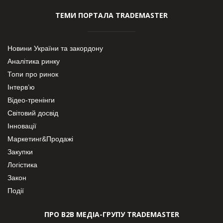
ТЕМИ ПОРТАЛА TRADEMASTER
Новини України та закордону
Аналітика ринку
Топи про ринок
Інтерв’ю
Відео-тренінги
Світовий досвід
Інновації
Маркетинг&Продажі
Закупки
Логістика
Закон
Події
ПРО В2В МЕДІА-ГРУПУ TRADEMASTER