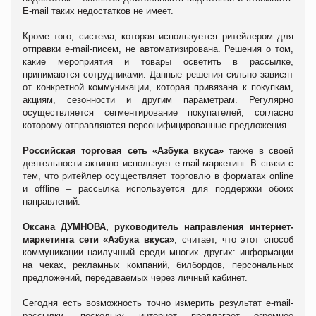
E
-
mail
таких недостатков не имеет.
Кроме того, система, которая используется ритейлером для
отправки
e
-
mail
-писем, не автоматизирована. Решения о том,
какие мероприятия и товары осветить в рассылке,
принимаются сотрудниками. Данные решения сильно зависят
от конкретной коммуникации, которая привязана к покупкам,
акциям, сезонности и другим параметрам. Регулярно
осуществляется сегментирование покупателей, согласно
которому отправляются персонифицированные предложения.
Российская торговая сеть «Азбука вкуса»
также
в своей
деятельности
активно использует
e
-
mail
-маркетинг. В связи с
тем, что ритейлер осуществляет торговлю в форматах
online
и
offline
– рассылка используется для поддержки обоих
направлений.
Оксана ДУМНОВА, руководитель направления интернет-
маркетинга сети «Азбука вкуса»
, считает, что этот способ
коммуникации наилучший среди многих других: информации
на чеках, рекламных компаний, билбордов, персональных
предложений, передаваемых через личный кабинет.
Сегодня есть возможность точно измерить результат
e
-
mail
-
рассылки, поскольку интернет предлагает огромное