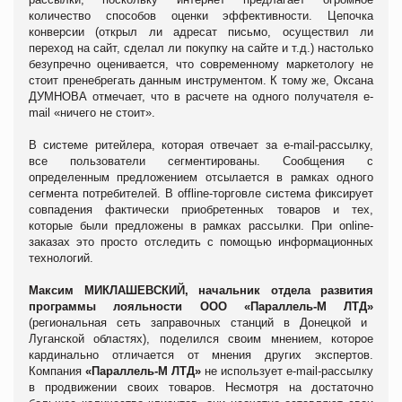
количество способов оценки эффективности. Цепочка
конверсии (открыл ли адресат письмо, осуществил ли
переход на сайт, сделал ли покупку на сайте и т.д.) настолько
безупречно оценивается, что современному маркетологу не
стоит пренебрегать данным инструментом. К тому же, Оксана
ДУМНОВА
отмечает, что в расчете на одного получателя
e
-
mail
«ничего не стоит».
В системе ритейлера, которая отвечает за
e
-
mail
-рассылку,
все пользователи сегментированы. Сообщения с
определенным предложением отсылается в рамках одного
сегмента потребителей. В
offline
-торговле система фиксирует
совпадения фактически приобретенных товаров и тех,
которые были предложены в рамках рассылки. При
online
-
заказах это просто отследить с помощью информационных
технологий.
Максим МИКЛАШЕВСКИЙ, начальник отдела развития
программы лояльности ООО «Параллель-М ЛТД»
(региональная сеть заправочных станций в Донецкой и
Луганской областях), поделился своим мнением, которое
кардинально отличается от мнения других экспертов.
Компания
«Параллель-М ЛТД»
не использует
e
-
mail
-рассылку
в продвижении своих товаров. Несмотря на достаточно