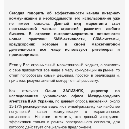
Сегодня говорить об эффективности канала интернет-
коммуникаций и необходимости его использования уже
не имеет смысла. Данный вид маркетинга стал
неотъемлемой частью стратегий развития любого
бизнеса. В отрасли интернет-маркетинга появляются
новые практики:
SMM
-активности,
CRM
-системы,
краудсорсинг, которые в своей маркетинговой
деятельности все чаще используют ритейлеры и
производители
.
Если у Вас ограниченный маркетинговый бюджет, а заявлять
о себе приходится все чаще в меру конкуренции на рынке, то
стоит попробовать самый дешевый, простой в реализации и,
при этом, результативный метод -
e
-
mail
-рассылку.
Как отмечает
Ольга ЗАЛИЗНЯК
,
директор по
исследованиям украинского офиса Международного
агентства
IFAK
Украина,
по данным опроса населения, около
13-17% респондентов выделяют
e
-
mail
-рассылку как наиболее
популярный канал коммуникации о маркетинговых
активностях. Но стоит отметить, что данный инструмент
эффективен только в рамках определенного сегмента, для
которого действует специальное предложение.