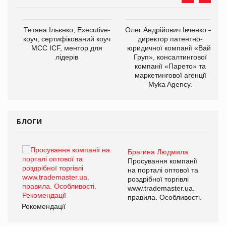
,
Тетяна Ільєнко, Executive-
Олег Андрійович Івченко —
ОВ
коуч, сертифікований коуч
директор патентно-
МСС ICF, ментор для
юридичної компанії «Вайз
лідерів
Груп», консалтингової
компанії «Парето» та
маркетингової агенції
Myka Agency.
БЛОГИ
Брагина Людмила
ї
Просування компанії
а
на порталі оптової та
роздрібної торгівлі
www.trademaster.ua.
і.
правила. Особливості.
Рекомендації
Ре