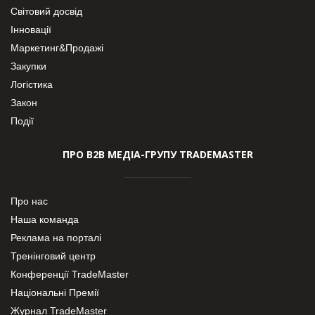
Світовий досвід
Інновації
Маркетинг&Продажі
Закупки
Логістика
Закон
Події
ПРО В2В МЕДІА-ГРУПУ TRADEMASTER
Про нас
Наша команда
Реклама на порталі
Тренінговий центр
Конференції TradeMaster
Національні Премії
Журнал TradeMaster