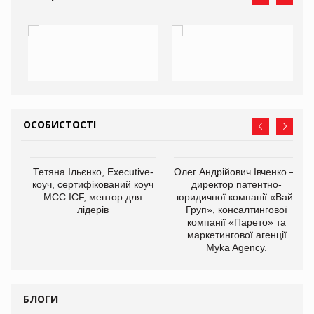
ОСОБИСТОСТІ
,
Тетяна Ільєнко, Executive-
Олег Андрійович Івченко —
ОВ
коуч, сертифікований коуч
директор патентно-
МСС ICF, ментор для
юридичної компанії «Вайз
лідерів
Груп», консалтингової
компанії «Парето» та
маркетингової агенції
Myka Agency.
БЛОГИ