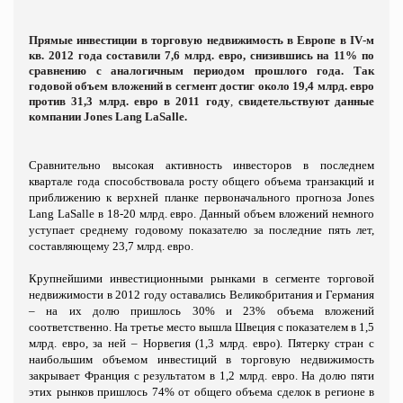
П
рямые инвестиции в торговую недвижимость в Европе в
IV
-м
кв. 2012 года составили 7,6 млрд. евро, снизившись на 11% по
сравнению с аналогичным периодом прошлого года. Так
годовой объем вложений в сегмент достиг около 19,4 млрд. евро
против 31,3 млрд. евро в 2011 году
,
свидетельствуют данные
компании
Jones
Lang
LaSalle
.
Сравнительно высокая активность инвесторов в последнем
квартале года способствовала росту общего объема транзакций и
приближению к верхней планке первоначального прогноза
Jones
Lang
LaSalle
в 18-20 млрд. евро. Данный объем вложений немного
уступает среднему годовому показателю за последние пять лет,
составляющему 23,7 млрд. евро.
Крупнейшими инвестиционными рынками в сегменте торговой
недвижимости в 2012 году оставались Великобритания и Германия
– на их долю пришлось 30% и 23% объема вложений
соответственно. На третье место вышла Швеция с показателем в 1,5
млрд. евро, за ней – Норвегия (1,3 млрд. евро). Пятерку стран с
наибольшим объемом инвестиций в торговую недвижимость
закрывает Франция с результатом в 1,2 млрд. евро. На долю пяти
этих рынков пришлось 74% от общего объема сделок в регионе в