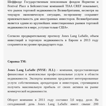
Шеффилде Государственным пенсионным фондом Норвегии и
Festival
Place
в Бейсингстоке компанией
TIAA
CREF
показывает,
что рынок торговой недвижимости Великобритании, несмотря на
текущую экономическую ситуацию, по-прежнему сохраняет
привлекательность для иностранных инвесторов. Великобритания
является одним из крупнейших инвестиционных рынков торговой
недвижимости в мире, уступая только США».
Согласно предварительному прогнозу
Jones
Lang
LaSalle
, объем
инвестиций в торговую недвижимость в Европе в 2013 году
сохранится на уровне предыдущего года.
Справка ТМ:
Jones Lang LaSalle (NYSE: JLL)
– компания, предоставляющая
финансовые и комплексные профессиональные услуги в области
недвижимости. Эксперты компании предлагают интегрированные
услуги собственникам, арендаторам и инвесторам, стремящимся
получить максимальную прибыль от своих активов на рынке
коммерческой недвижимости.
Оборот компании в 2011 году составил 3,6 млрд. долл. На
сегодняшний день Jones Lang LaSalle имеет свыше 200