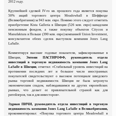
2012 году.
Крупнейшей сделкой
IV
-го кв. прошлого года является покупка
50% акций торгового центра
Meadowhall
в Шеффилде
(Великобритания) за 943 млн. евро. Помимо этого следует отметить
приобретение
Kista
Galleria
в Швеции (526 млн. евро) канадским
пенсионным фондом, а также покупку объектов
Citycon
и
Manufaktura
в Польше (390 млн. евро) компанией
Union
Investment
,
консультантом обеих сделок выступила компания
Jones
Lang
LaSalle
.
Комментируя высокие годовые показатели, зафиксированные в
Швеции,
Энтони ПАСТИРОФФ, руководитель отдела
инвестиций в торговую недвижимость компании
Jones
Lang
LaSalle
в Швеции
, отметил: «Стабильный уровень инвестиций на
протяжении последних лет и большое число иностранных
покупателей свидетельствуют о высоком потенциале шведского
рынка торговой недвижимости. Швеция не была затронута
экономическим спадом, наблюдавшимся на других европейских
рынках, что делает ее привлекательной страной как для
ритейлеров, так и для инвесторов».
Эдриан ПИЧИ, руководитель отдела инвестиций в торговую
недвижимость компании
Jones
Lang
LaSalle
в Великобритании,
прокомментировал:
«Покупка торгового центра
Meadowhall
в