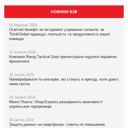
НОВИНИ B2B
03 березня 2026
Освітній бенефіт як інструмент утримання талантів: як
ThinkGlobal підвищує лояльність та продуктивність вашої
команди
31 жовтня 2024
Компанія Rarog Tactical Gear презентувала надлегкі керамічні
бронеплити
31 липня 2024
Напівфабрикати та консерви, які стануть в пригоді, коли довго
нема світла
24 червня 2024
Meest Пошта і Shop-Express розширюють можливості
українських підприємців
30 квітня 2024
Защита данных на смартфонах: советы по повышению