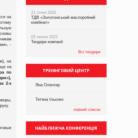
21 січня 2026
хся на
ТДВ «Золотоніський маслоробний
оэтому
комбінат»
ильную
основы
03 липня 2023
тникам
Тендери компанії
ии», -
Всі тендери
м), на
еще на
ТРЕНІНГОВИЙ ЦЕНТР
ра по
ик»),
х 2-х
Яна Олентир
Тетяна Ільєнко
оворы,
руку.
повний список
НАЙБЛИЖЧА КОНФЕРЕНЦІЯ
рговые