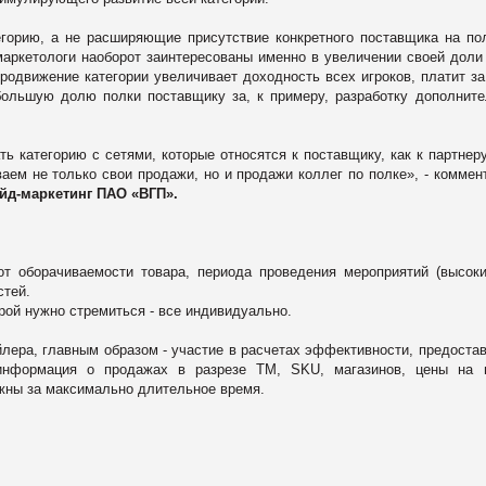
горию, а не расширяющие присутствие конкретного поставщика на по
-маркетологи наоборот заинтересованы именно в увеличении своей доли
родвижение категории увеличивает доходность всех игроков, платит
за
большую долю полки поставщику за, к примеру,
разработку дополнит
ть категорию с сетями, которые относятся к поставщику, как к партнеру
аем не только свои продажи, но и продажи коллег по полке
», - коммен
йд-маркетинг
ПАО «ВГП».
от оборачиваемости товара, периода проведения мероприятий (высок
стей.
рой нужно стремиться - в
се индивидуально.
йлера, главным образом - участие в расчетах эффективности, предоста
информация о
продажах в разрезе ТМ, SKU, магазинов, цены на п
ужны за максимально длительное время.