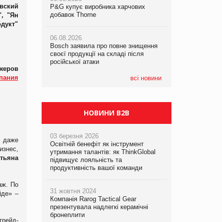
вский
P&G купує виробника харчових
P&G купує виробника харчових
добавок Thorne
добавок Thorne
", "Ян
05.08.2026
одукт"
Смачне поповнення дитячого меню:
06.08.2026
06.08.2026
у VARUS з’явилися новинки від ТМ
Bosch заявила про повне знищення
Bosch заявила про повне знищення
ТОКЕРИ
своєї продукції на складі після
своєї продукції на складі після
російської атаки
російської атаки
жеров
05.08.2026
мпания
Сергій Лісунов про заморожені
всі новини
хлібобулочні вироби на
PrivateLabel&FMCG Master 2026
НОВИНИ B2B
03 березня 2026
, даже
Освітній бенефіт як інструмент
изнес,
утримання талантів: як ThinkGlobal
тьяна
підвищує лояльність та
продуктивність вашої команди
аж. По
31 жовтня 2024
йде» –
Компанія Rarog Tactical Gear
презентувала надлегкі керамічні
бронеплити
трейд-