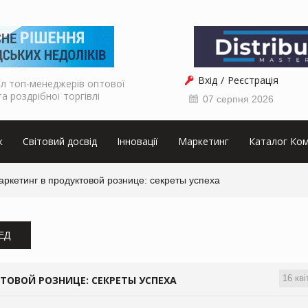
Вхід
Реєстрація
л топ-менеджерів оптової
та роздрібної торгівлі
07 серпня 2026
к
Світовий досвід
Інновації
Маркетинг
Каталог Ком
ркетинг в продуктовой рознице: секреты успеха
ЗЕД
16 кві
ТОВОЙ РОЗНИЦЕ: СЕКРЕТЫ УСПЕХА