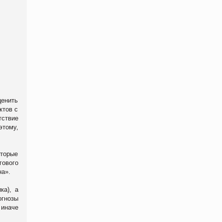
ценить
ктов с
тствие
этому,
оторые
гового
на».
ка), а
огнозы
 иначе