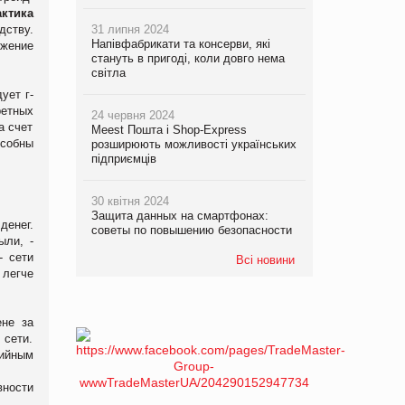
ктика
дству.
31 липня 2024
Напівфабрикати та консерви, які
ижение
стануть в пригоді, коли довго нема
світла
ует г-
ретных
24 червня 2024
а счет
Meest Пошта і Shop-Express
особны
розширюють можливості українських
підприємців
30 квітня 2024
Защита данных на смартфонах:
денег.
советы по повышению безопасности
ыли, -
- сети
Всі новини
 легче
ене за
 сети.
рийным
вности