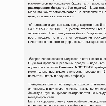
маркетологов не использует бюджет для прироста 
расходование бюджетов без отдачи?
-
Цели став
Мало кто хочет заморачиваться на эксперименты 
цены, участие в каталогах и т.п.
«У поставщика должен быть трейд-маркетинговый пл
жа СКОРОБАГАТОВА. – с учетом ответственных лиц
активностей. Плюс план должен быть с бюджетом, по
роста продаж, но и за счет сокращения расходо
качественно провести тендер и выбить выгодные цен
«Вопрос использования бюджетов в сетях стоит очен
С учетом прайсов и реальных продаж – надо быть 
поделилась опытом
Светлана
МОСТОВАЯ
, трейд
моментально поднимают стоимость проведения (В 
посчитать цифры и получить эффект)».
Трейд-маркетологи поставщиков хорошо отзываютс
активность, и при этом, понимают какую дополните
Зачастую, лучший диалог выстраивается не между
менеджером сети.
Быть на хорошем счету у категорийного руководите
сверх подписанных годовых цифр и роста продаж, ст