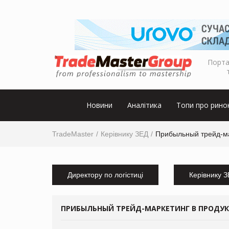
Порта
Новини
Аналітика
Топи про рино
TradeMaster
Керівнику ЗЕД
Прибыльный трейд-ма
Директору по логістиці
Керівнику 
ПРИБЫЛЬНЫЙ ТРЕЙД-МАРКЕТИНГ В ПРОДУК