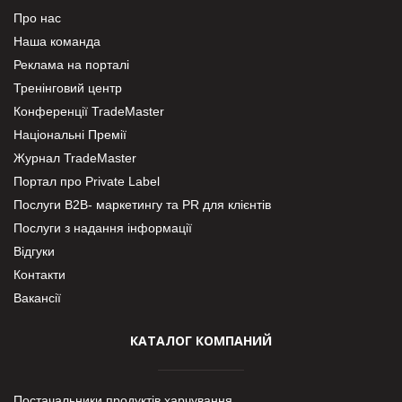
Про нас
Наша команда
Реклама на порталі
Тренінговий центр
Конференції TradeMaster
Національні Премії
Журнал TradeMaster
Портал про Private Label
Послуги В2В- маркетингу та PR для клієнтів
Послуги з надання інформації
Відгуки
Контакти
Вакансії
КАТАЛОГ КОМПАНИЙ
Постачальники продуктів харчування