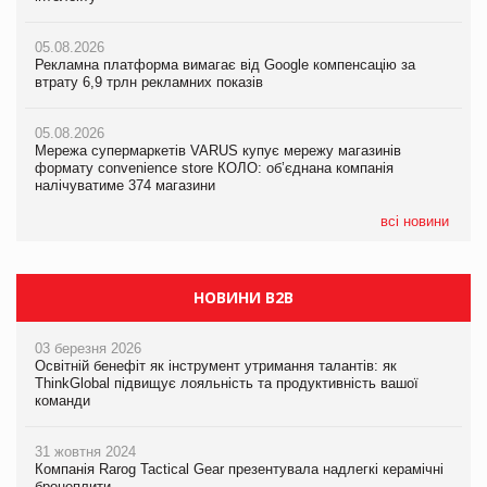
новинки від ТМ ТОКЕРИ
05.08.2026
05.08.2026
Рекламна платформа вимагає від Google компенсацію за
05.08.2026
Рекламна платформа вимагає від Google компенсацію за
втрату 6,9 трлн рекламних показів
Сергій Лісунов про заморожені хлібобулочні вироби на
втрату 6,9 трлн рекламних показів
PrivateLabel&FMCG Master 2026
05.08.2026
05.08.2026
Мережа супермаркетів VARUS купує мережу магазинів
04.08.2026
Adidas витратила понад $1 млрд на маркетинг за квартал
формату convenience store КОЛО: об’єднана компанія
Через атаку РФ у Дніпрі пошкоджено склад шоколаду
налічуватиме 374 магазини
Millennium
всі новини
НОВИНИ B2B
03 березня 2026
Освітній бенефіт як інструмент утримання талантів: як
ThinkGlobal підвищує лояльність та продуктивність вашої
команди
31 жовтня 2024
Компанія Rarog Tactical Gear презентувала надлегкі керамічні
бронеплити