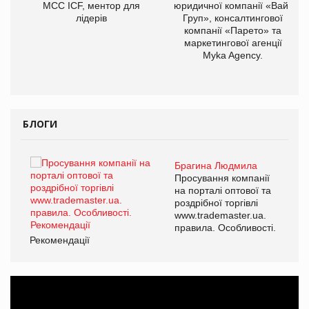
МСС ICF, ментор для
юридичної компанії «Вайз
лідерів
Груп», консалтингової
компанії «Парето» та
маркетингової агенції
Myka Agency.
БЛОГИ
Брагина Людмила
ї
Просування компанії
а
на порталі оптової та
роздрібної торгівлі
www.trademaster.ua.
і.
правила. Особливості.
Рекомендації
Ре