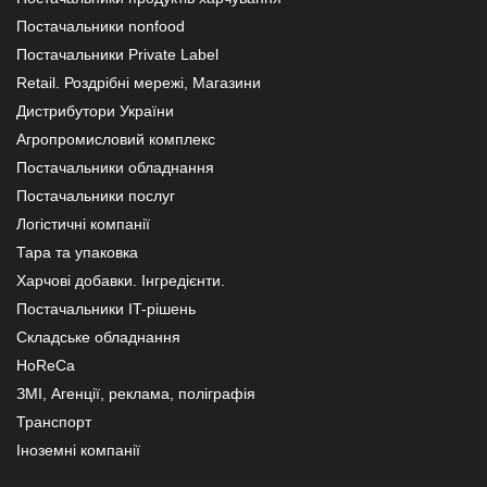
Постачальники nonfood
Постачальники Private Label
Retail. Роздрібні мережі, Магазини
Дистрибутори України
Агропромисловий комплекс
Постачальники обладнання
Постачальники послуг
Логістичні компанії
Тара та упаковка
Харчові добавки. Інгредієнти.
Постачальники IT-рішень
Складське обладнання
HoReCa
ЗМІ, Агенції, реклама, поліграфія
Транспорт
Іноземні компанії