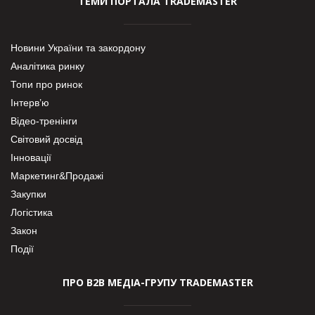
ТЕМИ ПОРТАЛА TRADEMASTER
Новини України та закордону
Аналітика ринку
Топи про ринок
Інтерв’ю
Відео-тренінги
Світовий досвід
Інновації
Маркетинг&Продажі
Закупки
Логістика
Закон
Події
ПРО В2В МЕДІА-ГРУПУ TRADEMASTER