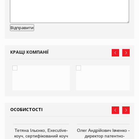
КРАЩІ КОМПАНІЇ
ОСОБИСТОСТІ
,
Тетяна Ільєнко, Executive-
Олег Андрійович Івченко —
ОВ
коуч, сертифікований коуч
директор патентно-