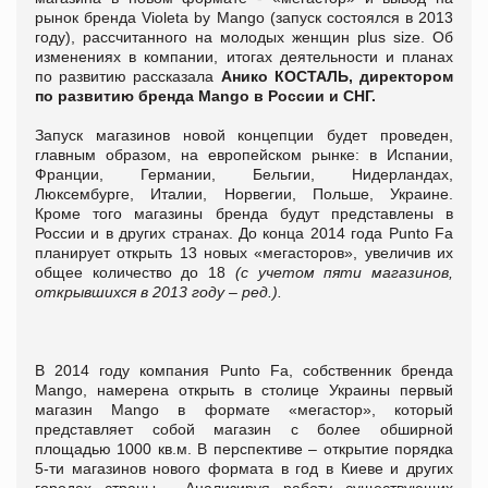
рынок бренда Violeta by Mango (запуск состоялся в 2013
году), рассчитанного на молодых женщин plus size. Об
изменениях в компании, итогах деятельности и планах
по развитию рассказала
Анико КОСТАЛЬ, директором
по развитию бренда Mango в России и СНГ.
Запуск магазинов новой концепции будет проведен,
главным образом, на европейском рынке: в Испании,
Франции, Германии, Бельгии, Нидерландах,
Люксембурге, Италии, Норвегии, Польше, Украине.
Кроме того магазины бренда будут представлены в
России и в других странах. До конца 2014 года Punto Fa
планирует открыть 13 новых «мегасторов», увеличив их
общее количество до 18
(с учетом пяти магазинов,
открывшихся в 2013 году – ред.).
В 2014 году компания Punto Fa, собственник бренда
Mango, намерена открыть в столице Украины первый
магазин Mango в формате «мегастор», который
представляет собой магазин с более обширной
площадью 1000 кв.м. В перспективе – открытие порядка
5-ти магазинов нового формата в год в Киеве и других
городах страны. Анализируя работу существующих