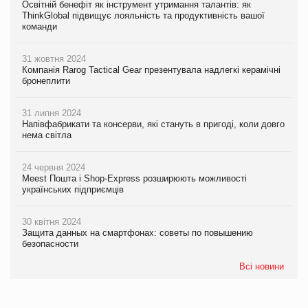
Освітній бенефіт як інструмент утримання талантів: як
ThinkGlobal підвищує лояльність та продуктивність вашої
команди
31 жовтня 2024
Компанія Rarog Tactical Gear презентувала надлегкі керамічні
бронеплити
31 липня 2024
Напівфабрикати та консерви, які стануть в пригоді, коли довго
нема світла
24 червня 2024
Meest Пошта і Shop-Express розширюють можливості
українських підприємців
30 квітня 2024
Защита данных на смартфонах: советы по повышению
безопасности
Всі новини