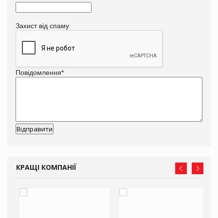
Захист від спаму
Повідомлення
*
КРАЩІ КОМПАНІЇ