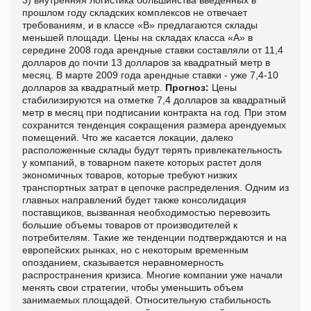
прошлом году складских комплексов не отвечает
требованиям, и в классе «В» предлагаются склады
меньшей площади. Цены на складах класса «А» в
середине 2008 года арендные ставки составляли от 11,4
долларов до почти 13 долларов за квадратный метр в
месяц. В марте 2009 года арендные ставки - уже 7,4-10
долларов за квадратный метр.
Прогноз:
Цены
стабилизируются на отметке 7,4 долларов за квадратный
метр в месяц при подписании контракта на год. При этом
сохранится тенденция сокращения размера арендуемых
помещений. Что же касается локации, далеко
расположенные склады будут терять привлекательность
у компаний, в товарном пакете которых растет доля
экономичных товаров, которые требуют низких
транспортных затрат в цепочке распределения. Одним из
главных направлений будет также консолидация
поставщиков, вызванная необходимостью перевозить
большие объемы товаров от производителей к
потребителям. Такие же тенденции подтверждаются и на
европейских рынках, но с некоторым временным
опозданием, сказывается неравномерность
распространения кризиса. Многие компании уже начали
менять свои стратегии, чтобы уменьшить объем
занимаемых площадей. Относительную стабильность