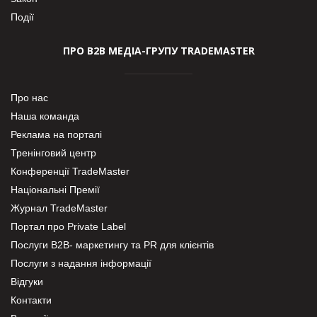
Події
ПРО В2В МЕДІА-ГРУПУ TRADEMASTER
Про нас
Наша команда
Реклама на порталі
Тренінговий центр
Конференції TradeMaster
Національні Премії
Журнал TradeMaster
Портал про Private Label
Послуги В2В- маркетингу та PR для клієнтів
Послуги з надання інформації
Відгуки
Контакти