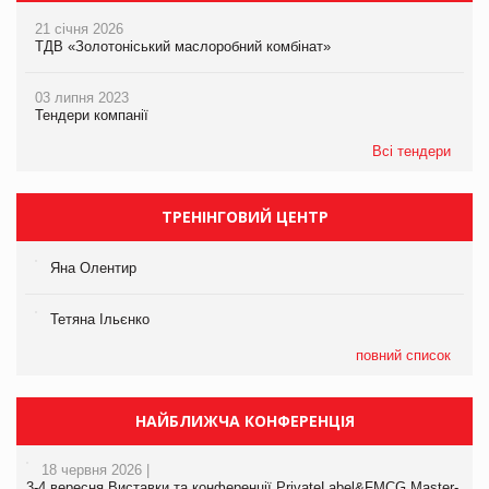
21 січня 2026
ТДВ «Золотоніський маслоробний комбінат»
03 липня 2023
Тендери компанії
Всі тендери
ТРЕНІНГОВИЙ ЦЕНТР
Яна Олентир
Тетяна Ільєнко
повний список
НАЙБЛИЖЧА КОНФЕРЕНЦІЯ
18 червня 2026 |
3-4 вересня Виставки та конференції PrivateLabel&FMCG Master-