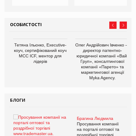
ОСОБИСТОСТІ
,
Тетяна Ільєнко, Executive-
Олег Андрійович Івченко —
ОВ
коуч, сертифікований коуч
директор патентно-
МСС ICF, ментор для
юридичної компанії «Вайз
лідерів
Груп», консалтингової
компанії «Парето» та
маркетингової агенції
Myka Agency.
БЛОГИ
Брагина Людмила
ї
Просування компанії
а
на порталі оптової та
роздрібної торгівлі