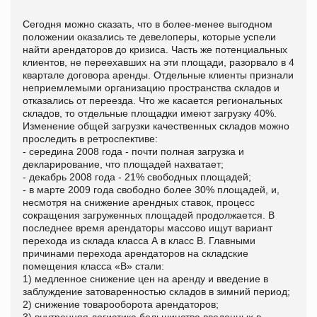
Сегодня можно сказать, что в более-менее выгодном
положении оказались те девелоперы, которые успели
найти арендаторов до кризиса. Часть же потенциальных
клиентов, не переехавших на эти площади, разорвало в 4
квартале договора аренды. Отдельные клиенты признали
неприемлемыми организацию пространства складов и
отказались от переезда. Что же касается региональных
складов, то отдельные площадки имеют загрузку 40%.
Изменение общей загрузки качественных складов можно
проследить в ретроспективе:
- середина 2008 года - почти полная загрузка и
декларирование, что площадей нахватает;
- декабрь 2008 года - 21% свободных площадей;
- в марте 2009 года свободно более 30% площадей, и,
несмотря на снижение арендных ставок, процесс
сокращения загруженных площадей продолжается. В
последнее время арендаторы массово ищут вариант
перехода из склада класса А в класс В. Главными
причинами перехода арендаторов на складские
помещения класса «В» стали:
1) медленное снижение цен на аренду и введение в
заблуждение затоваренностью складов в зимний период;
2) снижение товарооборота арендаторов;
3) внутренняя логистика большинства введенных в