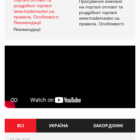
ї
Просування компанії
а
на порталі оптової та
роздрібної торгівлі
www.trademaster.ua.
і.
правила. Особливості.
Рекомендації
Ре
ВСІ
УКРАЇНА
ЗАКОРДОННІ