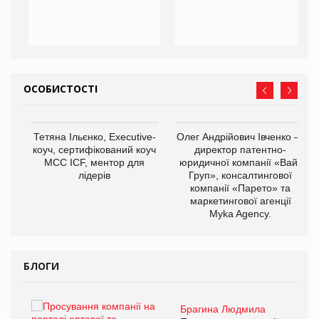
ОСОБИСТОСТІ
,
Тетяна Ільєнко, Executive-
Олег Андрійович Івченко —
ОВ
коуч, сертифікований коуч
директор патентно-
МСС ICF, ментор для
юридичної компанії «Вайз
лідерів
Груп», консалтингової
компанії «Парето» та
маркетингової агенції
Myka Agency.
БЛОГИ
Брагина Людмила