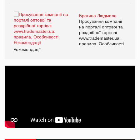
Брагина Людмила
ї
Просування компанії
а
на порталі оптової та
роздрібної торгівлі
www.trademaster.ua.
і.
правила. Особливості.
Рекомендації
Ре