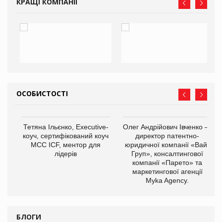
КРАЩІ КОМПАНІЇ
ОСОБИСТОСТІ
,
Тетяна Ільєнко, Executive-
Олег Андрійович Івченко —
ОВ
коуч, сертифікований коуч
директор патентно-
МСС ICF, ментор для
юридичної компанії «Вайз
лідерів
Груп», консалтингової
компанії «Парето» та
маркетингової агенції
Myka Agency.
БЛОГИ