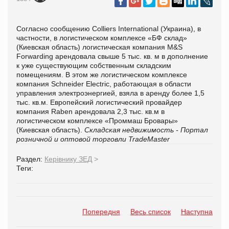
Согласно сообщению Colliers International (Украина), в
частности, в логистическом комплексе «БФ склад»
(Киевская область) логистическая компания M&S
Forwarding арендовала свыше 5 тыс. кв. м в дополнение
к уже существующим собственным складским
помещениям. В этом же логистическом комплексе
компания Schneider Electric, работающая в области
управления электроэнергией, взяла в аренду более 1,5
тыс. кв.м. Европейский логистический провайдер
компания Raben арендовала 2,3 тыс. кв.м в
логистическом комплексе «Проммаш Бровары»
(Киевская область).
Складская недвижимость - Портал
розничной и оптовой торговли TradeMaster
Раздел:
Керівнику ЗЕД
>
Теги:
Попередня
Весь список
Наступна