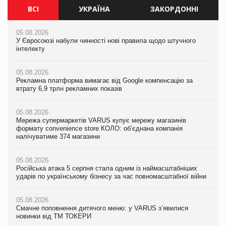
ВСІ
УКРАЇНА
ЗАКОРДОННІ
05.08.2026
05.08.2026
05.08.2026
У Євросоюзі набули чинності нові правила щодо штучного
Мережа супермаркетів VARUS купує мережу магазинів
У Євросоюзі набули чинності нові правила щодо штучного
інтелекту
формату convenience store КОЛО: об’єднана компанія
інтелекту
налічуватиме 374 магазини
05.08.2026
05.08.2026
Рекламна платформа вимагає від Google компенсацію за
05.08.2026
Рекламна платформа вимагає від Google компенсацію за
втрату 6,9 трлн рекламних показів
Російська атака 5 серпня стала одним із наймасштабніших
втрату 6,9 трлн рекламних показів
ударів по українському бізнесу за час повномасштабної війни
05.08.2026
05.08.2026
Мережа супермаркетів VARUS купує мережу магазинів
05.08.2026
Adidas витратила понад $1 млрд на маркетинг за квартал
формату convenience store КОЛО: об’єднана компанія
Смачне поповнення дитячого меню: у VARUS з’явилися
налічуватиме 374 магазини
новинки від ТМ ТОКЕРИ
05.08.2026
Amazon звинуватили у недостовірній рекламі екологічних
05.08.2026
05.08.2026
продуктів
Російська атака 5 серпня стала одним із наймасштабніших
Сергій Лісунов про заморожені хлібобулочні вироби на
ударів по українському бізнесу за час повномасштабної війни
PrivateLabel&FMCG Master 2026
05.08.2026
AstraZeneca обговорює найбільшу угоду десятиліття
05.08.2026
04.08.2026
Смачне поповнення дитячого меню: у VARUS з’явилися
Через атаку РФ у Дніпрі пошкоджено склад шоколаду
новинки від ТМ ТОКЕРИ
Millennium