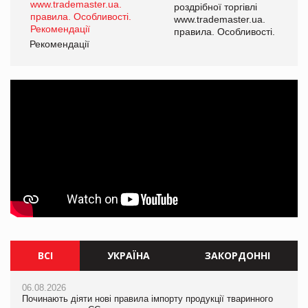
роздрібної торгівлі
www.trademaster.ua.
і.
правила. Особливості.
Рекомендації
Ре
ВСІ
УКРАЇНА
ЗАКОРДОННІ
06.08.2026
06.08.2026
06.08.2026
Починають діяти нові правила імпорту продукції тваринного
Смачна новинка для хвостатих: у VARUS з’явилися паучі
Починають діяти нові правила імпорту продукції тваринного