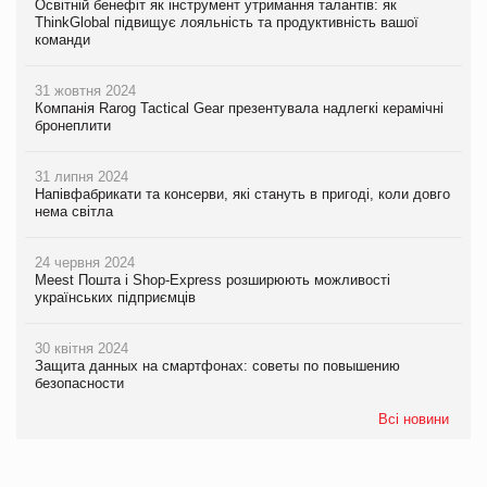
Освітній бенефіт як інструмент утримання талантів: як
ThinkGlobal підвищує лояльність та продуктивність вашої
команди
31 жовтня 2024
Компанія Rarog Tactical Gear презентувала надлегкі керамічні
бронеплити
31 липня 2024
Напівфабрикати та консерви, які стануть в пригоді, коли довго
нема світла
24 червня 2024
Meest Пошта і Shop-Express розширюють можливості
українських підприємців
30 квітня 2024
Защита данных на смартфонах: советы по повышению
безопасности
Всі новини