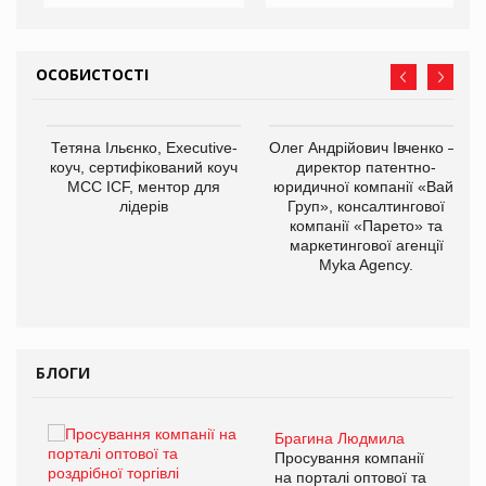
ОСОБИСТОСТІ
Тетяна Ільєнко, Executive-
Олег Андрійович Івченко —
коуч, сертифікований коуч
директор патентно-
МСС ICF, ментор для
юридичної компанії «Вайз
лідерів
Груп», консалтингової
компанії «Парето» та
маркетингової агенції
,
Myka Agency.
ОВ
БЛОГИ
Брагина Людмила
ї
Просування компанії
а
на порталі оптової та