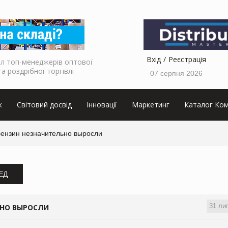
Вхід
Реєстрація
л топ-менеджерів оптової
та роздрібної торгівлі
07 серпня 2026
к
Світовий досвід
Інновації
Маркетинг
Каталог Ком
бензин незначительно выросли
ЗЕД
31 ли
ЬНО ВЫРОСЛИ