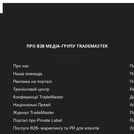
ПРО В2В МЕДІА-ГРУПУ TRADEMASTER
Про нас
П
Наша команда
П
Реклама на порталі
По
Тренінговий центр
Re
Конференції TradeMaster
Д
Національні Премії
А
Журнал TradeMaster
П
Портал про Private Label
П
Послуги В2В- маркетингу та PR для клієнтів
Ло