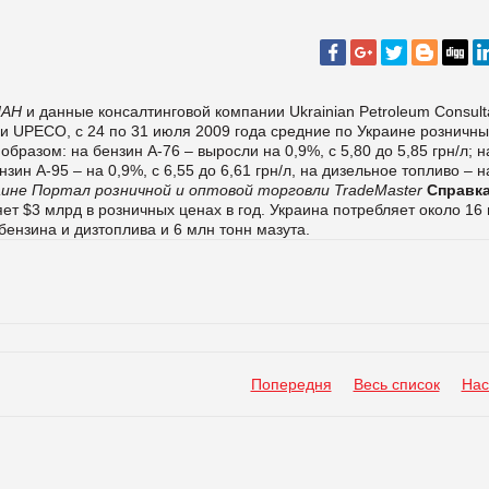
ИАН
и данные консалтинговой компании Ukrainian Petroleum Consult
и UPECO, с 24 по 31 июля 2009 года средние по Украине розничн
азом: на бензин А-76 – выросли на 0,9%, с 5,80 до 5,85 грн/л; н
ензин А-95 – на 0,9%, с 6,55 до 6,61 грн/л, на дизельное топливо – н
аине
Портал розничной и оптовой торговли TradeMaster
Справка
т $3 млрд в розничных ценах в год. Украина потребляет около 16
 бензина и дизтоплива и 6 млн тонн мазута.
Попередня
Весь список
Нас