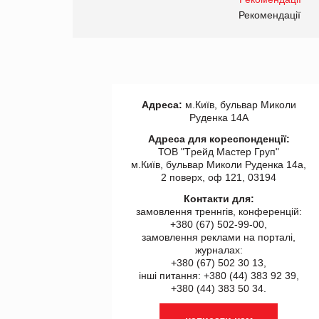
правила. Особливості.
ії
Рекомендації
Адреса:
м.Київ, бульвар Миколи
Руденка 14А
Адреса для кореспонденції:
ТОВ "Tрейд Мастер Груп"
м.Київ, бульвар Миколи Руденка 14а,
2 поверх, оф 121, 03194
Контакти для:
замовлення треннгів, конференцій:
+380 (67) 502-99-00,
замовлення реклами на порталі,
журналах:
+380 (67) 502 30 13,
інші питання: +380 (44) 383 92 39,
+380 (44) 383 50 34.