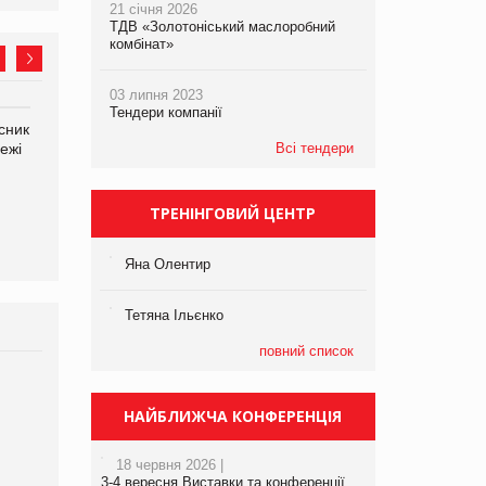
21 січня 2026
ТДВ «Золотоніський маслоробний
комбінат»
03 липня 2023
Тендери компанії
сник
Олексій Логачов-Михайлов
Яна Сараніна, директор
ежі
Файно маркет Директор
Всі тендери
компанії «УкраМарин»
департаменту з
виробництва
ТРЕНІНГОВИЙ ЦЕНТР
Яна Олентир
Тетяна Ільєнко
повний список
Брагина Людмила
Просування компанії на
НАЙБЛИЖЧА КОНФЕРЕНЦІЯ
порталі оптової та
роздрібної торгівлі
18 червня 2026 |
www.trademaster.ua.
3-4 вересня Виставки та конференції