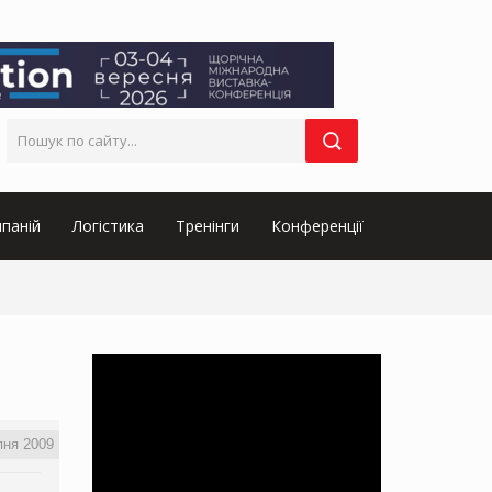
паній
Логістика
Тренінги
Конференції
пня 2009