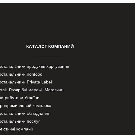
КАТАЛОГ КОМПАНИЙ
остачальники продуктів харчування
остачальники nonfood
стачальники Private Label
tail. Роздрібні мережі, Магазини
истрибутори України
гропромисловий комплекс
остачальники обладнання
остачальники послуг
гістичні компанії