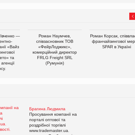
 Івченко —
Роман Наумчев,
Роман Корсак, співвла
ентно-
співзасновник ТОВ
франчайзингової мер
нії «Вайз
«ФейрЛоджикс»,
SPAR в Україні
тингової
комерційний директор
ето» та
FRLG Freight SRL
 агенції
(Румунія)
cy.
Брагина Людмила
Просування компанії на
порталі оптової та
роздрібної торгівлі
www.trademaster.ua.