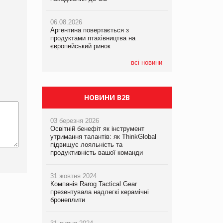
06.08.2026
06.08.2026
05.08.2026
Аргентина повертається з
Аргентина повертається з
Смачне поповнення дитячого меню:
продуктами птахівництва на
продуктами птахівництва на
у VARUS з’явилися новинки від ТМ
європейський ринок
європейський ринок
ТОКЕРИ
всі новини
05.08.2026
Сергій Лісунов про заморожені
хлібобулочні вироби на
PrivateLabel&FMCG Master 2026
НОВИНИ B2B
03 березня 2026
Освітній бенефіт як інструмент
утримання талантів: як ThinkGlobal
підвищує лояльність та
продуктивність вашої команди
31 жовтня 2024
Компанія Rarog Tactical Gear
презентувала надлегкі керамічні
бронеплити