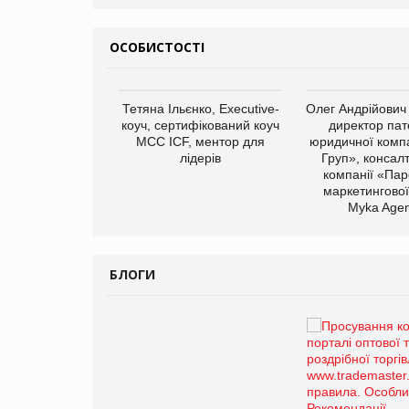
ОСОБИСТОСТІ
арас Ігорович,
Тетяна Ільєнко, Executive-
Олег Андрійович
иробництва ТОВ
коуч, сертифікований коуч
директор пат
Герчак"
МСС ICF, ментор для
юридичної компа
лідерів
Груп», консал
компанії «Пар
маркетингової
Myka Agen
БЛОГИ
Брагина Людмила
Просування компанії на
порталі оптової та
роздрібної торгівлі
www.trademaster.ua.