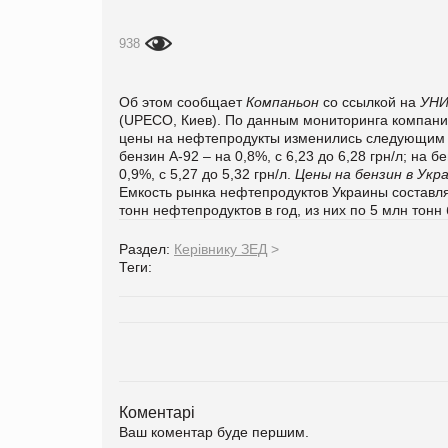
938
Об этом сообщает
Компаньон
со ссылкой на
УН
(UPECO, Киев). По данным мониторинга компани
цены на нефтепродукты изменились следующим обр
бензин А-92 – на 0,8%, с 6,23 до 6,28 грн/л; на б
0,9%, с 5,27 до 5,32 грн/л.
Цены на бензин в Укр
Емкость рынка нефтепродуктов Украины составляе
тонн нефтепродуктов в год, из них по 5 млн тонн
Раздел:
Керівнику ЗЕД
>
Теги:
Коментарі
Ваш коментар буде першим.