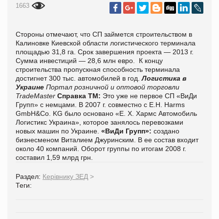
1663
Стороны отмечают, что СП займется строительством в
Калиновке Киевской области логистического терминала
площадью 31,8 га. Срок завершения проекта — 2013 г.
Сумма инвестиций — 28,6 млн евро. К концу
строительства пропускная способность терминала
достигнет 300 тыс. автомобилей в год.
Логистика в
Украине
Портал розничной и оптовой торговли
TradeMaster
Справка ТМ:
Это уже не первое СП «ВиДи
Групп» с немцами. В 2007 г. совместно с E.H. Harms
GmbH&Co. KG было основано «Е. Х. Хармс Автомобиль
Логистикс Украина», которое занялось перевозками
новых машин по Украине.
«ВиДи Групп»:
создано
бизнесменом Виталием Джуринским. В ее состав входит
около 40 компаний. Оборот группы по итогам 2008 г.
составил 1,59 млрд грн.
Раздел:
Керівнику ЗЕД
>
Теги: