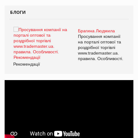
БЛОГИ
Брагина Людмила
ї
Просування компанії
а
на порталі оптової та
роздрібної торгівлі
www.trademaster.ua.
і.
правила. Особливості.
Рекомендації
Ре