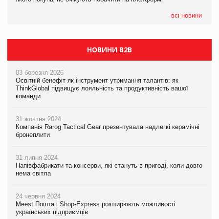
формату convenience store КОЛО: об’єднана компанія
налічуватиме 374 магазини
всі новини
НОВИНИ B2B
03 березня 2026
Освітній бенефіт як інструмент утримання талантів: як
ThinkGlobal підвищує лояльність та продуктивність вашої
команди
31 жовтня 2024
Компанія Rarog Tactical Gear презентувала надлегкі керамічні
бронеплити
31 липня 2024
Напівфабрикати та консерви, які стануть в пригоді, коли довго
нема світла
24 червня 2024
Meest Пошта і Shop-Express розширюють можливості
українських підприємців