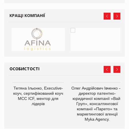
КРАЩІ КОМПАНІЇ
ОСОБИСТОСТІ
,
Тетяна Ільєнко, Executive-
Олег Андрійович Івченко —
ОВ
коуч, сертифікований коуч
директор патентно-
МСС ICF, ментор для
юридичної компанії «Вайз
лідерів
Груп», консалтингової
компанії «Парето» та
маркетингової агенції
Myka Agency.