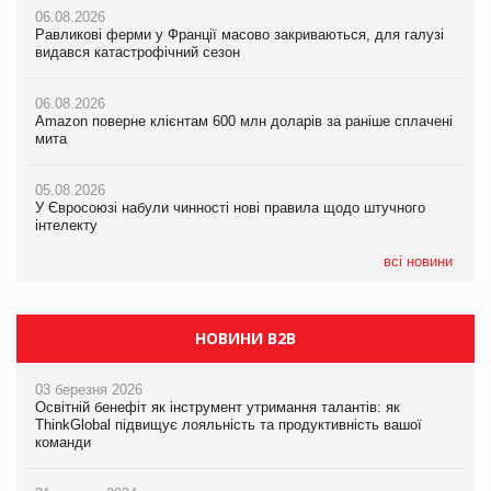
06.08.2026
06.08.2026
Равликові ферми у Франції масово закриваються, для галузі
05.08.2026
Amazon поверне клієнтам 600 млн доларів за раніше сплачені
видався катастрофічний сезон
Російська атака 5 серпня стала одним із наймасштабніших
мита
ударів по українському бізнесу за час повномасштабної війни
06.08.2026
05.08.2026
Amazon поверне клієнтам 600 млн доларів за раніше сплачені
05.08.2026
У Євросоюзі набули чинності нові правила щодо штучного
мита
Смачне поповнення дитячого меню: у VARUS з’явилися
інтелекту
новинки від ТМ ТОКЕРИ
05.08.2026
05.08.2026
У Євросоюзі набули чинності нові правила щодо штучного
05.08.2026
Рекламна платформа вимагає від Google компенсацію за
інтелекту
Сергій Лісунов про заморожені хлібобулочні вироби на
втрату 6,9 трлн рекламних показів
PrivateLabel&FMCG Master 2026
всі новини
НОВИНИ B2B
03 березня 2026
Освітній бенефіт як інструмент утримання талантів: як
ThinkGlobal підвищує лояльність та продуктивність вашої
команди