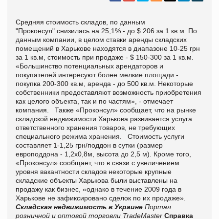
Средняя стоимость складов, по данным
"Проконсул" снизилась на 25,1% - до $ 206 за 1 кв.м. По
данным компании, в целом ставки аренды складских
помещений в Харькове находятся в диапазоне 10-25 грн
за 1 кв.м, стоимость при продаже - $ 150-300 за 1 кв.м.
«Большинство потенциальных арендаторов и
покупателей интересуют более мелкие площади -
покупка 200-300 кв.м, аренда - до 500 кв.м. Некоторые
собственники предоставляют возможность приобретения
как целого объекта, так и по частям», - отмечает
компания. Также «Проконсул» сообщает, что на рынке
складской недвижимости Харькова развивается услуга
ответственного хранения товаров, не требующих
специального режима хранения. Стоимость услуги
составляет 1-1,25 грн/поддон в сутки (размер
европоддона - 1,2х0,8м, высота до 2,5 м). Кроме того,
«Проконсул» сообщает, что в связи с увеличением
уровня вакантности складов некоторые крупные
складские объекты Харькова были выставлены на
продажу как бизнес, «однако в течение 2009 года в
Харькове не зафиксировано сделок по их продаже».
Складская недвижимость в Украине
Портал
розничной и оптовой торговли TradeMaster
Справка