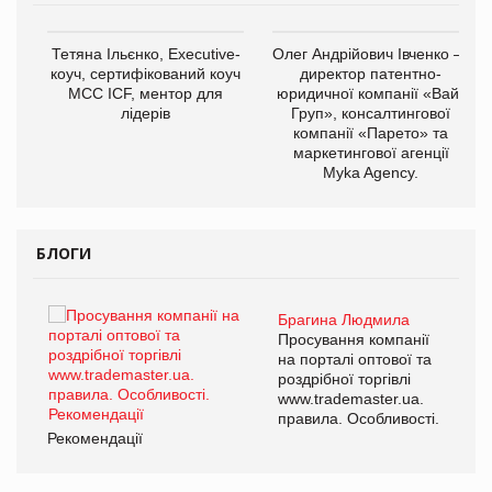
,
Тетяна Ільєнко, Executive-
Олег Андрійович Івченко —
ОВ
коуч, сертифікований коуч
директор патентно-
МСС ICF, ментор для
юридичної компанії «Вайз
лідерів
Груп», консалтингової
компанії «Парето» та
маркетингової агенції
Myka Agency.
БЛОГИ
Брагина Людмила
ї
Просування компанії
а
на порталі оптової та
роздрібної торгівлі
www.trademaster.ua.
і.
правила. Особливості.
Рекомендації
Ре