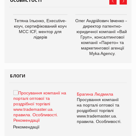
ОСОБИСТОСТІ
,
Тетяна Ільєнко, Executive-
Олег Андрійович Івченко —
ОВ
коуч, сертифікований коуч
директор патентно-
МСС ICF, ментор для
юридичної компанії «Вайз
лідерів
Груп», консалтингової
компанії «Парето» та
маркетингової агенції
Myka Agency.
БЛОГИ
Брагина Людмила
ї
Просування компанії
а
на порталі оптової та
роздрібної торгівлі
www.trademaster.ua.
і.
правила. Особливості.
Рекомендації
Ре