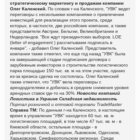
стратегическому маркетингу и продажам компании
Олег Каленский.
По словам г-на Каленского, "УВК" ведет
переговоры с несколькими компаниями о привлечении
инвестиций для реализации этого проекта, среди
которых, в частности, две российские компании, а также
представители Австрии, Бельгии, Великобритании и
Нидерландов. "Все ждут президентских выборов. LOE
(letter of engagement ) рассчитываем подписать в
январе", - добавил Олег Каленский. Представитель
компании также отметил, что еще год назад "УВК" была
на завершающей стадии подписания договора с
зарубежным инвестором о строительстве логистического
парка площадью 150 тыс. кв. м на этом участке, однако
из-за кризиса сделка не состоялась. Олег Каленский
также отметил, что "УВК" вела переговоры с
арендодателями и добилась в среднем снижения уровня
арендных ставок где-то на 30%.
Новости компаний
Логистика в Украине
Складская недвижимость
Портал розничной и оптовой торговли TradeMaster
Справка ТМ:
По данным г-на Каленского, в настоящее
время в управлении "УВК" находится 60 тыс. кв. м
логистических площадей, в том числе 47 тыс. кв. м - в
Киевской области, остальные площади - в
Днепорпетровском, Донецком, Львовском, Одесском,
Харьковском, Симферопольском регионах. Среди