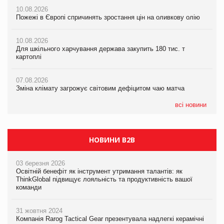
07.08.2026
10.08.2026
Зміна клімату загрожує світовим дефіцитом чаю матча
Пожежі в Європі спричинять зростання цін на оливкову олію
07.08.2026
Розмитнення «з коліс» та крос-докінг: як оперативні логістичні
07.08.2026
рішення допомагають бізнесу зменшити ризики
10.08.2026
Криза у Китаї може спричинити великі потрясіння для світової
Для шкільного харчування держава закупить 180 тис. т
економіки
картоплі
07.08.2026
ICE BOSS цього літа! Новинка морозива від власної ТМ Varto
07.08.2026
вже у VARUS
07.08.2026
Kraft Heinz скоротила збиток у першому півріччі
Зміна клімату загрожує світовим дефіцитом чаю матча
07.08.2026
EVA.UA запустила кампанію «Хто б знав» про асортимент,
всі новини
якого покупці не очікують побачити на платформі
НОВИНИ B2B
03 березня 2026
Освітній бенефіт як інструмент утримання талантів: як
ThinkGlobal підвищує лояльність та продуктивність вашої
команди
31 жовтня 2024
Компанія Rarog Tactical Gear презентувала надлегкі керамічні