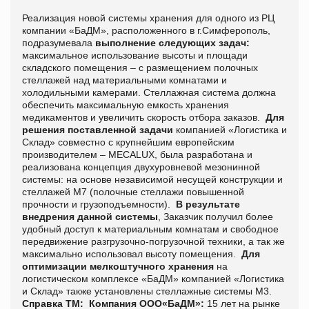
Реализация новой системы хранения для одного из РЦ
компании «БаДМ», расположенного в г.Симферополь,
подразумевала
выполнение следующих задач:
максимальное использование высоты и площади
складского помещения – с размещением полочных
стеллажей над материальными комнатами и
холодильными камерами. Стеллажная система должна
обеспечить максимальную емкость хранения
медикаментов и увеличить скорость отбора заказов.
Для
решения поставленной задачи
компанией «Логистика и
Склад» совместно с крупнейшим европейским
производителем – MECALUX, была разработана и
реализована концепция двухуровневой мезонинной
системы: на основе независимой несущей конструкции и
стеллажей М7 (полочные стеллажи повышенной
прочности и грузоподъемности).
В результате
внедрения данной системы
, Заказчик получил более
удобный доступ к материальным комнатам и свободное
передвижение разгрузочно-погрузочной техники, а так же
максимально использовал высоту помещения.
Для
оптимизации мелкоштучного хранения
на
логистическом комплексе «БаДМ» компанией «Логистика
и Склад» также установлены стеллажные системы М3.
Справка ТМ:
Компания ООО«БаДМ»:
15 лет на рынке