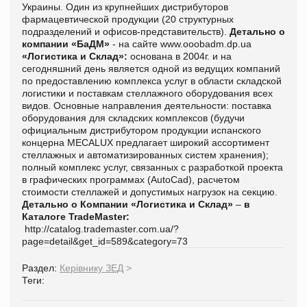
Украины. Один из крупнейших дистрибуторов
фармацевтической продукции (20 структурных
подразделений и офисов-представительств).
Детально о
компании «БаДМ»
- на сайте
www.ooobadm.dp.ua
«Логистика и Склад»:
основана в 2004г. и на
сегодняшний день является одной из ведущих компаний
по предоставлению комплекса услуг в области складской
логистики и поставкам стеллажного оборудования всех
видов. Основные направления деятельности: поставка
оборудования для складских комплексов (будучи
официальным дистрибутором продукции испанского
концерна MECALUX предлагает широкий ассортимент
стеллажных и автоматизированных систем хранения);
полный комплекс услуг, связанных с разработкой проекта
в графических программах (AutoCad), расчетом
стоимости стеллажей и допустимых нагрузок на секцию.
Детально о Компании «Логистика и Склад»
–
в
Каталоге TradeMaster:
http://catalog.trademaster.com.ua/?
page=detail&get_id=589&category=73
Раздел:
Керівнику ЗЕД
>
Теги: