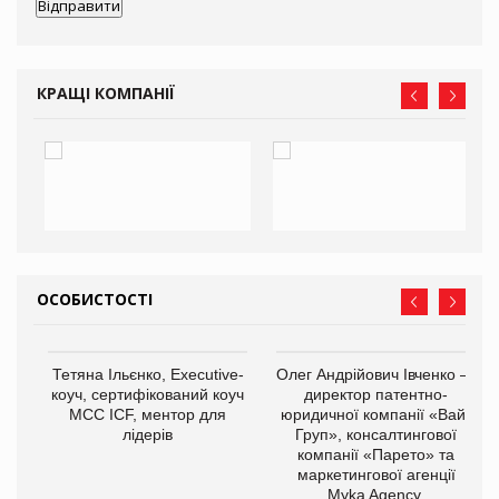
КРАЩІ КОМПАНІЇ
ОСОБИСТОСТІ
,
Тетяна Ільєнко, Executive-
Олег Андрійович Івченко —
ОВ
коуч, сертифікований коуч
директор патентно-
МСС ICF, ментор для
юридичної компанії «Вайз
лідерів
Груп», консалтингової
компанії «Парето» та
маркетингової агенції
Myka Agency.