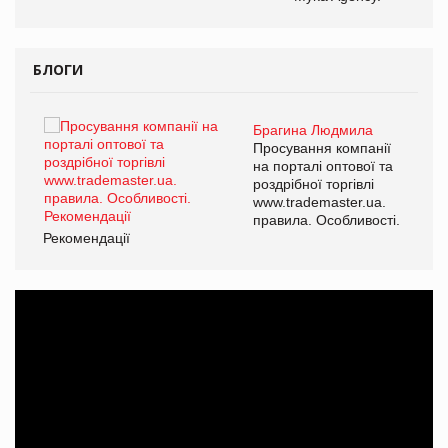
БЛОГИ
Брагина Людмила
ї
Просування компанії
а
на порталі оптової та
роздрібної торгівлі
www.trademaster.ua.
і.
правила. Особливості.
Рекомендації
Ре