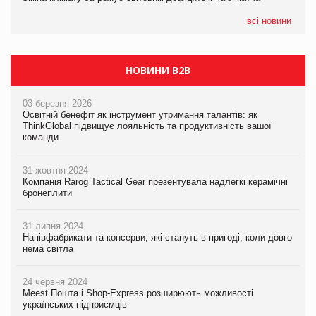
07.08.2026
EVA.UA запустила кампанію «Хто б знав» про асортимент,
всі новини
якого покупці не очікують побачити на платформі
НОВИНИ B2B
03 березня 2026
Освітній бенефіт як інструмент утримання талантів: як
ThinkGlobal підвищує лояльність та продуктивність вашої
команди
31 жовтня 2024
Компанія Rarog Tactical Gear презентувала надлегкі керамічні
бронеплити
31 липня 2024
Напівфабрикати та консерви, які стануть в пригоді, коли довго
нема світла
24 червня 2024
Meest Пошта і Shop-Express розширюють можливості
українських підприємців