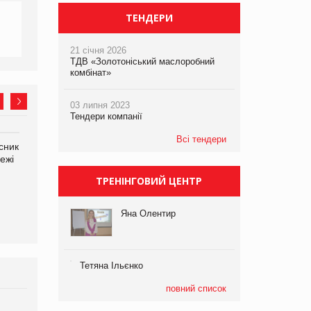
ТЕНДЕРИ
21 січня 2026
ТДВ «Золотоніський маслоробний
комбінат»
03 липня 2023
Тендери компанії
Всі тендери
сник
Олексій Логачов-Михайлов
Яна Сараніна, директор
ежі
Файно маркет Директор
компанії «УкраМарин»
департаменту з
ТРЕНІНГОВИЙ ЦЕНТР
виробництва
Яна Олентир
Тетяна Ільєнко
повний список