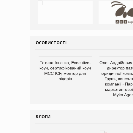
ОСОБИСТОСТІ
арас Ігорович,
Тетяна Ільєнко, Executive-
Олег Андрійович
иробництва ТОВ
коуч, сертифікований коуч
директор пат
Герчак"
МСС ICF, ментор для
юридичної компа
лідерів
Груп», консал
компанії «Пар
маркетингової
Myka Agen
БЛОГИ