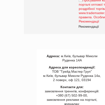
Брагина Людмила
Просування компанії на
порталі оптової та
роздрібної торгівлі
www.trademaster.ua.
правила. Особливості.
ії
Рекомендації
Адреса:
м.Київ, бульвар Миколи
Руденка 14А
Адреса для кореспонденції:
ТОВ "Tрейд Мастер Груп"
м.Київ, бульвар Миколи Руденка 14а,
2 поверх, оф 121, 03194
Контакти для:
замовлення треннгів, конференцій:
+380 (67) 502-99-00,
замовлення реклами на порталі,
журналах: