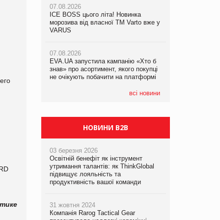
07.08.2026
ICE BOSS цього літа! Новинка
06.08.2026
07.08.2026
морозива від власної ТМ Varto вже у
Смачна новинка для хвостатих: у
Франція заборонила рекламні дзвінки
VARUS
VARUS з’явилися паучі Varto Paw
без згоди клієнтів
expert від власної ТМ Varto!
07.08.2026
EVA.UA запустила кампанію «Хто б
05.08.2026
знав» про асортимент, якого покупці
Мережа супермаркетів VARUS купує
не очікують побачити на платформі
мережу магазинів формату
его
convenience store КОЛО: об’єднана
компанія налічуватиме 374 магазини
всі новини
НОВИНИ B2B
03 березня 2026
Освітній бенефіт як інструмент
утримання талантів: як ThinkGlobal
ARD
підвищує лояльність та
продуктивність вашої команди
стике
31 жовтня 2024
Компанія Rarog Tactical Gear