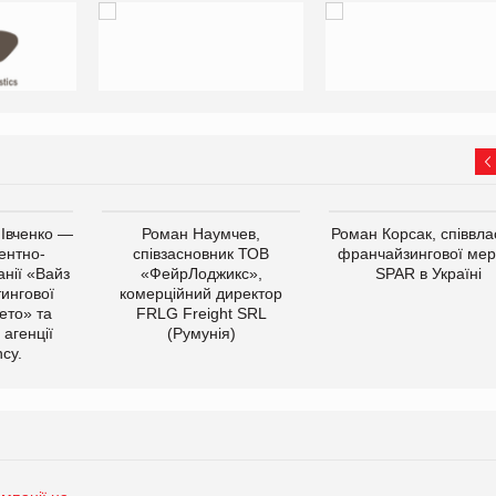
 Івченко —
Роман Наумчев,
Роман Корсак, співвла
ентно-
співзасновник ТОВ
франчайзингової мер
нії «Вайз
«ФейрЛоджикс»,
SPAR в Україні
тингової
комерційний директор
ето» та
FRLG Freight SRL
 агенції
(Румунія)
cy.