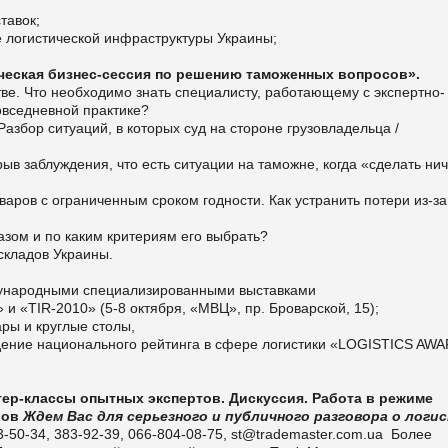
тавок;
 логистической инфраструктуры Украины;
ическая бизнес-сессия по решению таможенных вопросов».
е. Что необходимо знать специалисту, работающему с экспертно-
овседневной практике?
збор ситуаций, в которых суд на стороне грузовладельца /
ыв заблуждения, что есть ситуации на таможне, когда «сделать нич
аров с ограниченным сроком годности. Как устранить потери из-за
разом и по каким критериям его выбрать?
складов Украины.
дународными специализированными выставками
и «TIR-2010» (5-8 октября, «МВЦ», пр. Броварской, 15);
ры и круглые столы,
дение национального рейтинга в сфере логистики «LOGISTICS AW
тер-классы опытных экспертов. Дискуссия. Работа в режиме
лов
Ждем Вас для серьезного и публичного разговора о логи
-50-34, 383-92-39, 066-804-08-75,
st@trademaster.com.ua
Более