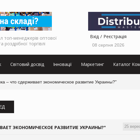
Вхід
Реєстрація
л топ-менеджерів оптової
та роздрібної торгівлі
08 серпня 2026
к
Світовий досвід
Інновації
Маркетинг
Каталог Ком
ка – что сдерживает экономическое развитие Украины?"
ЗЕД
25 вере
ВАЕТ ЭКОНОМИЧЕСКОЕ РАЗВИТИЕ УКРАИНЫ?"