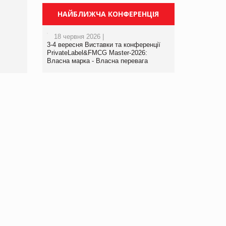
Брагина Людмила
Просування компанії на
НАЙБЛИЖЧА КОНФЕРЕНЦІЯ
порталі оптової та
роздрібної торгівлі
18 червня 2026 |
www.trademaster.ua.
3-4 вересня Виставки та конференції
правила. Особливості.
PrivateLabel&FMCG Master-2026:
Власна марка - Власна перевага