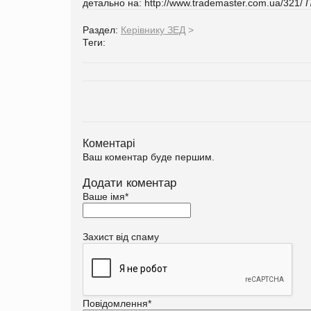
детально на:
http://www.trademaster.com.ua/321/
П
Раздел:
Керівнику ЗЕД
>
Теги:
Коментарі
Ваш коментар буде першим.
Додати коментар
Ваше імя
*
Захист від спаму
Повідомлення
*