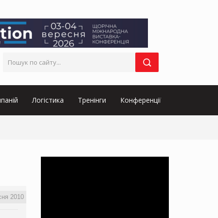
паній
Логістика
Тренінги
Конференції
сня 2010