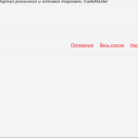
ортал розничной и оптовой торговли TradeMaster
Попередня
Весь список
Нас