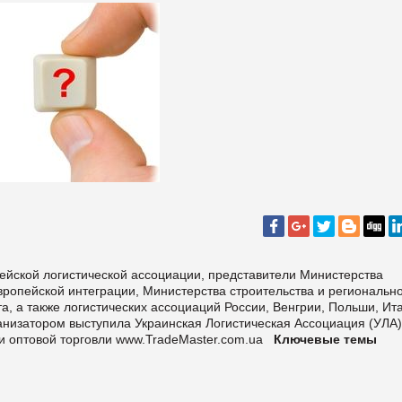
ейской логистической ассоциации, представители Министерства
вропейской интеграции, Министерства строительства и региональн
а, а также логистических ассоциаций России, Венгрии, Польши, Ит
анизатором выступила Украинская Логистическая Ассоциация (УЛА)
и оптовой торговли
www.TradeMaster.com.ua
Ключевые темы