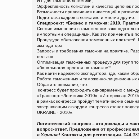
ИТ для таможни/логистики;
Эффективность логистики и качество цепочек пос
Возможности привлечения инвестиций в развитие
Подготовка кадров в логистике и многие другие.
Спецпроект: «Бизнес и таможня: 2010. Практ
Свежие изменения в таможенном законодательств
импортными операциями. Как это применить в п
Процедура обжалования таможенных платежей. Ра
экспедитора.
Запросы и требования таможни на практике. Разр
нельзя».
Оптимизация таможенных процедур для групп тов
«банального» простоя на таможне?
Как найти надежного экспедитора, где, каким об
Работа таможенных и таможенно-лицензионных 
Обратите внимание, что:
конгресс будет проходить одновременно с меж
«Транспорт+Логистика-2010», «Интерсклад-2010» 
в рамках конгресса пройдут тематические семина
завершающим аккордом конгресса станет подве
UKRAINE - 2010».
Логистический конгресс – это доклады и мас
вопрос-ответ. Предложения от профессиона
в Украине!
Контакты для регистрации:
044-383