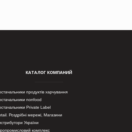
КАТАЛОГ КОМПАНИЙ
остачальники продуктів харчування
остачальники nonfood
стачальники Private Label
tail. Роздрібні мережі, Магазини
истрибутори України
гропромисловий комплекс