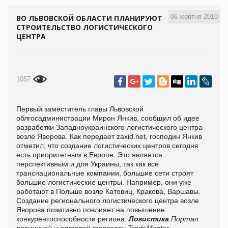
06 жовтня 2010
ВО ЛЬВОВСКОЙ ОБЛАСТИ ПЛАНИРУЮТ
СТРОИТЕЛЬСТВО ЛОГИСТИЧЕСКОГО
ЦЕНТРА
1057
Первый заместитель главы Львовской
облгосадминистрации Мирон Янкив, сообщил об идее
разработки Западноукраинского логистического центра
возле Яворова. Как передает
zaxid.net, г
осподин Янкив
отметил, что создание логистических центров сегодня
есть приоритетным в Европе. Это является
перспективным и для Украины, так как все
транснациональные компании, большие сети строят
большие логистические центры. Например, они уже
работают в Польше возле Катовиц, Кракова, Варшавы.
Создание регионального логистического центра возле
Яворова позитивно повлияет на повышение
конкурентоспособности региона.
Логистика
Портал
розничной и оптовой торговли TradeMaster