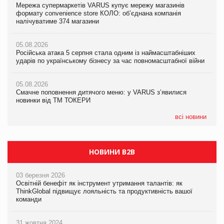
Мережа супермаркетів VARUS купує мережу магазинів
05.08.2026
Adidas витратила понад $1 млрд на маркетинг за квартал
формату convenience store КОЛО: об’єднана компанія
Смачне поповнення дитячого меню: у VARUS з’явилися
налічуватиме 374 магазини
новинки від ТМ ТОКЕРИ
05.08.2026
Amazon звинуватили у недостовірній рекламі екологічних
05.08.2026
05.08.2026
продуктів
Російська атака 5 серпня стала одним із наймасштабніших
Сергій Лісунов про заморожені хлібобулочні вироби на
ударів по українському бізнесу за час повномасштабної війни
PrivateLabel&FMCG Master 2026
05.08.2026
AstraZeneca обговорює найбільшу угоду десятиліття
05.08.2026
04.08.2026
Смачне поповнення дитячого меню: у VARUS з’явилися
Через атаку РФ у Дніпрі пошкоджено склад шоколаду
новинки від ТМ ТОКЕРИ
Millennium
всі новини
НОВИНИ B2B
03 березня 2026
Освітній бенефіт як інструмент утримання талантів: як
ThinkGlobal підвищує лояльність та продуктивність вашої
команди
31 жовтня 2024