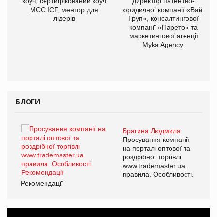
ОВ
коуч, сертифікований коуч
директор патентно-
МСС ICF, ментор для
юридичної компанії «Вайз
лідерів
Груп», консалтингової
компанії «Парето» та
маркетингової агенції
Myka Agency.
БЛОГИ
Брагина Людмила
ї
Просування компанії
а
на порталі оптової та
роздрібної торгівлі
www.trademaster.ua.
і.
правила. Особливості.
Рекомендації
Ре