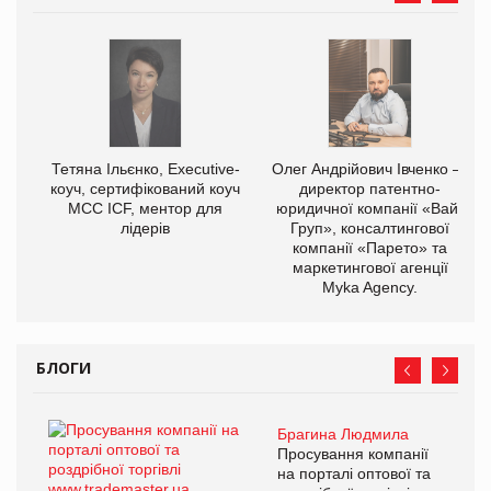
Тетяна Ільєнко, Executive-
Олег Андрійович Івченко —
коуч, сертифікований коуч
директор патентно-
МСС ICF, ментор для
юридичної компанії «Вайз
лідерів
Груп», консалтингової
компанії «Парето» та
маркетингової агенції
Myka Agency.
БЛОГИ
Брагина Людмила
Просування компанії
на порталі оптової та