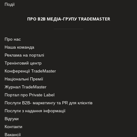
Події
ПРО В2В МЕДІА-ГРУПУ TRADEMASTER
Про нас
Наша команда
Реклама на порталі
Тренінговий центр
Конференції TradeMaster
Національні Премії
Журнал TradeMaster
Портал про Private Label
Послуги В2В- маркетингу та PR для клієнтів
Послуги з надання інформації
Відгуки
Контакти
Вакансії