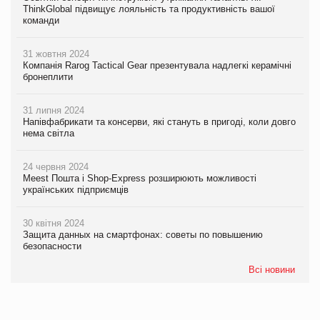
ThinkGlobal підвищує лояльність та продуктивність вашої
команди
31 жовтня 2024
Компанія Rarog Tactical Gear презентувала надлегкі керамічні
бронеплити
31 липня 2024
Напівфабрикати та консерви, які стануть в пригоді, коли довго
нема світла
24 червня 2024
Meest Пошта і Shop-Express розширюють можливості
українських підприємців
30 квітня 2024
Защита данных на смартфонах: советы по повышению
безопасности
Всі новини