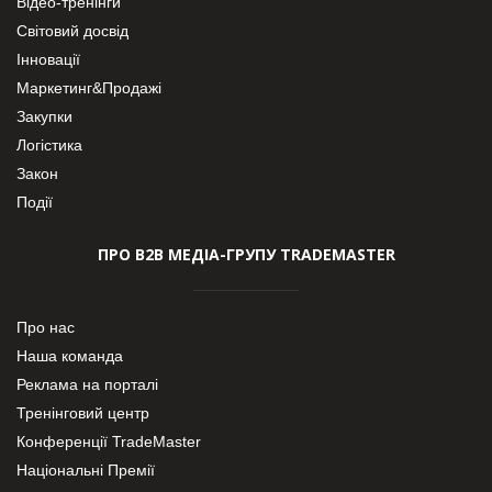
Відео-тренінги
Світовий досвід
Інновації
Маркетинг&Продажі
Закупки
Логістика
Закон
Події
ПРО В2В МЕДІА-ГРУПУ TRADEMASTER
Про нас
Наша команда
Реклама на порталі
Тренінговий центр
Конференції TradeMaster
Національні Премії