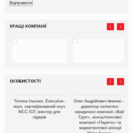
КРАЩІ КОМПАНІЇ
ОСОБИСТОСТІ
,
Тетяна Ільєнко, Executive-
Олег Андрійович Івченко —
ОВ
коуч, сертифікований коуч
директор патентно-
МСС ICF, ментор для
юридичної компанії «Вайз
лідерів
Груп», консалтингової
компанії «Парето» та
маркетингової агенції
Myka Agency.