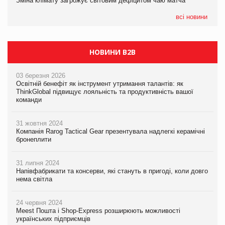
Зміна клімату загрожує світовим дефіцитом чаю матча
07.08.2026
EVA.UA запустила кампанію «Хто б знав» про асортимент,
всі новини
якого покупці не очікують побачити на платформі
НОВИНИ B2B
03 березня 2026
Освітній бенефіт як інструмент утримання талантів: як
ThinkGlobal підвищує лояльність та продуктивність вашої
команди
31 жовтня 2024
Компанія Rarog Tactical Gear презентувала надлегкі керамічні
бронеплити
31 липня 2024
Напівфабрикати та консерви, які стануть в пригоді, коли довго
нема світла
24 червня 2024
Meest Пошта і Shop-Express розширюють можливості
українських підприємців