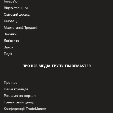
Інтерв’ю
Відео-тренінги
Світовий досвід
Інновації
Маркетинг&Продажі
Закупки
Логістика
Закон
Події
ПРО В2В МЕДІА-ГРУПУ TRADEMASTER
Про нас
Наша команда
Реклама на порталі
Тренінговий центр
Конференції TradeMaster