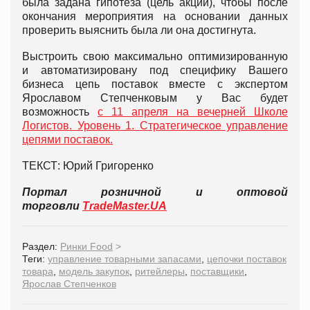
была задана гипотеза (цель акции), чтобы после
окончания мероприятия на основании данных
проверить выяснить была ли она достигнута.
Выстроить свою максимально оптимизированную
и автоматизировану под специфику Вашего
бизнеса цепь поставок вместе с экспертом
Ярославом Степченковым у Вас будет
возможность
с 11 апреля на вечерней Школе
Логистов. Уровень 1. Стратегическое управление
цепями поставок.
ТЕКСТ: Юрий Григоренко
Портал розничной и оптовой
торговли
TradeMaster.UA
Раздел:
Ринки Food
>
Теги:
управление товарными запасами
,
цепочки поставок
товара
,
модель закупок
,
ритейлеры
,
поставщики
,
Ярослав Степченков