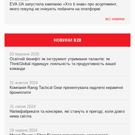
EVA.UA запустила кампанію «Хто б знав» про асортимент,
05.08.2026
якого покупці не очікують побачити на платформі
Мережа супермаркетів VARUS купує мережу магазинів
формату convenience store КОЛО: об’єднана компанія
налічуватиме 374 магазини
всі новини
НОВИНИ B2B
03 березня 2026
Освітній бенефіт як інструмент утримання талантів: як
ThinkGlobal підвищує лояльність та продуктивність вашої
команди
31 жовтня 2024
Компанія Rarog Tactical Gear презентувала надлегкі керамічні
бронеплити
31 липня 2024
Напівфабрикати та консерви, які стануть в пригоді, коли довго
нема світла
24 червня 2024