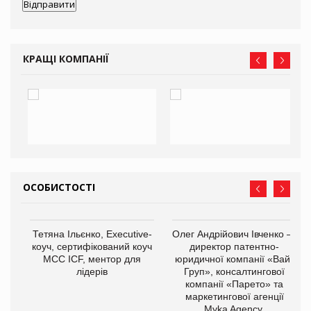
КРАЩІ КОМПАНІЇ
ОСОБИСТОСТІ
,
Тетяна Ільєнко, Executive-
Олег Андрійович Івченко —
ОВ
коуч, сертифікований коуч
директор патентно-
МСС ICF, ментор для
юридичної компанії «Вайз
лідерів
Груп», консалтингової
компанії «Парето» та
маркетингової агенції
Myka Agency.