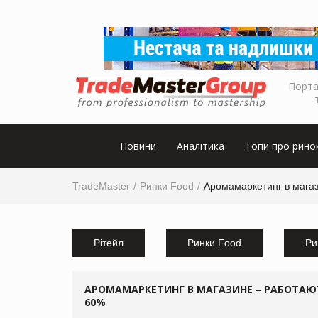
Порта
Новини
Аналітика
Топи про рино
TradeMaster
Ринки Food
Аромамаркетинг в мага
Рітейл
Ринки Food
Ри
АРОМАМАРКЕТИНГ В МАГАЗИНЕ – РАБОТАЮ
60%