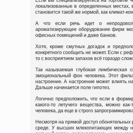
Если вы специализируетесь на торговле ч
локализованные в определенных местах, 
становится такой же нормой, как климат-ко
А что если речь идет о непродовол
ароматизирующее оборудование фирм мож
офисных помещений и даже банков.
Хотя, кроме смутных догадок и предпол
конкретного сообщить не может. Если с реф
то с восприятием запахов всё гораздо сло
Так называемая глубокая лимбическая с
эмоциональный фон человека. Этот филь
настроение. А настроение может влиять на
Дальше начинается поле гипотез.
Логично предположить, что если в форми
какого-то летучего вещества, можно как
человека, да еще в строго запрограммиро
Несмотря на прямой доступ обонятельных р
среде. У высших млекопитающих между на