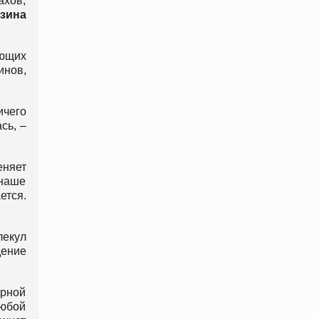
ахов,
зина
ющих
инов,
ичего
сь, –
еняет
 наше
ется.
лекул
дение
ерной
любой