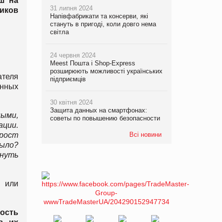
ш на
31 липня 2024
иков
Напівфабрикати та консерви, які
стануть в пригоді, коли довго нема
світла
24 червня 2024
Meest Пошта і Shop-Express
розширюють можливості українських
ателя
підприємців
енных
30 квітня 2024
Защита данных на смартфонах:
ными,
советы по повышению безопасности
ции.
 рост
Всі новини
ыло?
януть
ю или
ость