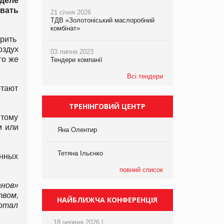
деле
овать
21 січня 2026
ТДВ «Золотоніський маслоробний
комбінат»
орить
оздух
03 липня 2023
го же
Тендери компанії
Всі тендери
отают
ТРЕНІНГОВИЙ ЦЕНТР
тому
м или
Яна Олентир
Тетяна Ільєнко
енных
повний список
анов»
твом,
НАЙБЛИЖЧА КОНФЕРЕНЦІЯ
ботал
18 червня 2026 |