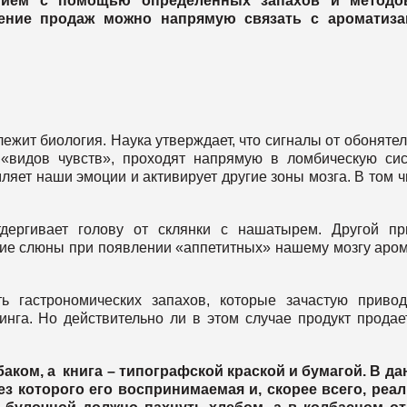
ением с помощью определенных запахов и методо
чение продаж можно напрямую связать с ароматиза
лежит биология. Наука утверждает, что сигналы от обоняте
 «видов чувств», проходят напрямую в ломбическую си
мляет наши эмоции и активирует другие зоны мозга. В том ч
тдергивает голову от склянки с нашатырем. Другой п
ние слюны при появлении «аппетитных» нашему мозгу аро
ь гастрономических запахов, которые зачастую приво
инга. Но действительно ли в этом случае продукт продае
баком, а книга – типографской краской и бумагой. В д
ез которого его воспринимаемая и, скорее всего, реа