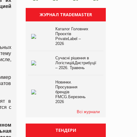
в их
цией
ЖУРНАЛ TRADEMASTER
Каталог Головних
Проєктів
PrivateLabel –
2026
льных
стему
Сучасні рішення в
исле,
Логістиці&Дистрибуції
– 2026. Травень
ример
Новинки.
матов
Просування
брендів
FMCG.Березень
дят в
2026
тся с
Всі журнали
анном
ТЕНДЕРИ
льная