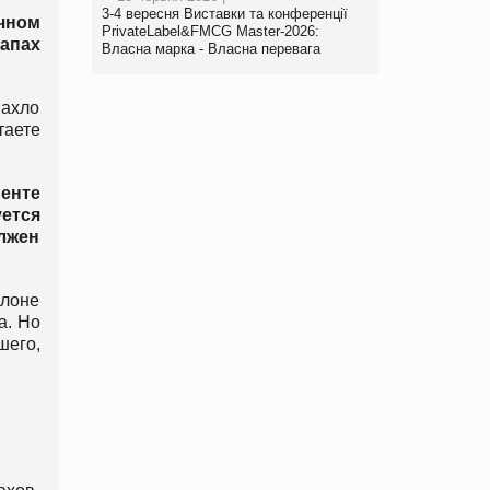
3-4 вересня Виставки та конференції
ычном
PrivateLabel&FMCG Master-2026:
Запах
Власна марка - Власна перевага
пахло
таете
енте
уется
лжен
алоне
а. Но
шего,