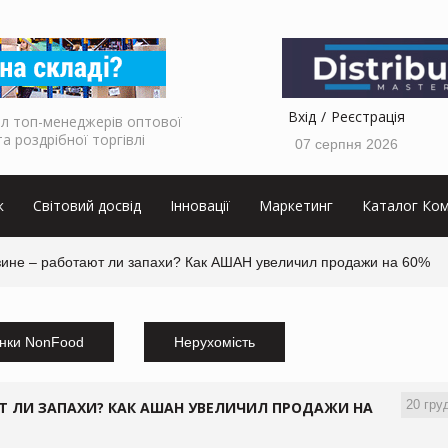
Вхід
Реєстрація
л топ-менеджерів оптової
та роздрібної торгівлі
07 серпня 2026
к
Світовий досвід
Інновації
Маркетинг
Каталог Ком
зине – работают ли запахи? Как АШАН увеличил продажи на 60%
нки NonFood
Нерухомість
20 гру
Т ЛИ ЗАПАХИ? КАК АШАН УВЕЛИЧИЛ ПРОДАЖИ НА