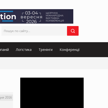
паній
Логістика
Тренінги
Конференції
дня 2016