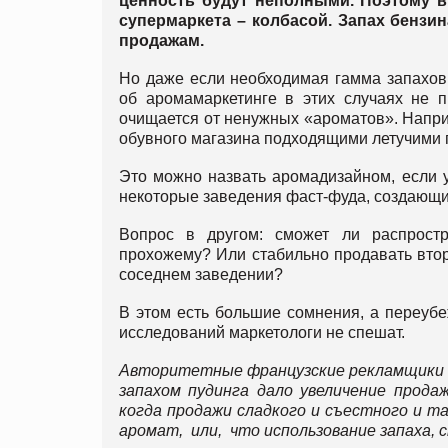
ценность будут неполными. Поэтому в
супермаркета – колбасой. Запах бензи
продажам.
Но даже если необходимая гамма запахов
об аромамаркетинге в этих случаях не п
очищается от ненужных «ароматов». Напри
обувного магазина подходящими летучими 
Это можно назвать аромадизайном, если у
некоторые заведения фаст-фуда, создающи
Вопрос в другом: сможет ли распрос
прохожему? Или стабильно продавать втору
соседнем заведении?
В этом есть большие сомнения, а переуб
исследований маркетологи не спешат.
Авторитетные французские рекламщики и
запахом пудинга дало увеличение прода
когда продажи сладкого и съестного и т
аромат, или, что использование запаха,