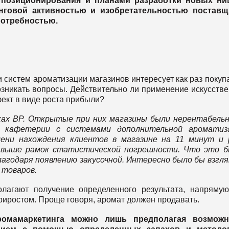
й позиционирования и планами разработки новых ни
инговой активностью и изобретательностью поставщ
 потребностью.
систем ароматизации магазинов интересует как раз покуп
озникать вопросы. Действительно ли применение искусств
ект в виде роста прибыли?
ках
BP. Открытые при них магазины были нерентабель
кафетерии с системами дополнительной ароматиза
мени нахождения клиентов в магазине на 11 минут и
м выше рамок статистической погрешности. Что это б
лагодаря появлению закусочной. Интересно было бы взгл
м товаров.
лагают получение определенного результата, напряму
иростом. Проще говоря, аромат должен продавать.
ромамаркетинга можно лишь предполагая возможн