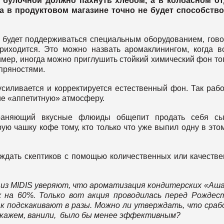
 булочной должно пахнуть хлебом, а в колбасном от
на в продуктовом магазине точно не будет способств
 будет поддерживаться специальным оборудованием, гов
риходится. Это можно назвать аромаклинингом, когда в
мер, иногда можно приглушить стойкий химический фон то
пряностями.
силивается и корректируется естественный фон. Так раб
е «аппетитную» атмосферу.
траняющий вкусные флюиды общепит продать себя сы
ю чашку кофе тому, кто только что уже выпил одну в это
еждать скептиков с помощью количественных или качеств
з MIDIS уверяют, что ароматизация кондитерских «Аш
ж на 60%. Только вот акция проводилась перед Рождес
ак подскакивают в разы. Можно ли утверждать, что сра
 скажем, ванили, было бы менее эффективным?