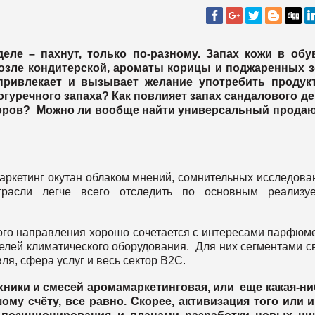
деле – пахнут, только по-разному. Запах кожи в об
возле кондитерской, ароматы корицы и поджаренных 
привлекает и вызывает желание употребить продукт
гуречного запаха? Как повлияет запах сандалового д
воров? Можно ли вообще найти универсальный прода
аркетинг окутан облаком мнений, сомнительных исследова
трасли легче всего отследить по основным реализу
ого направления хорошо сочетается с интересами парфюм
лей климатического оборудования. Для них сегментами с
ля, сфера услуг и весь сектор B2C.
хники и смесей аромамаркетинговая, или еще какая-н
му счёту, все равно. Скорее, активизация того или 