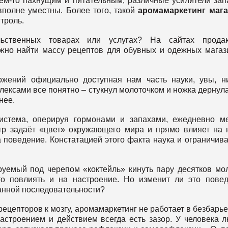
ем-то пахнущим и питательным, различные усилители зап
вполне уместны. Более того, такой
аромамаркетинг мага
нтроль.
ьственных товарах или услугах? На сайтах прода
но найти массу рецептов для обувных и одежных магаз
ожений официально доступная нам часть науки, увы, н
лексами все понятно – стукнул молоточком и ножка дернула
жнее.
истема, оперируя гормонами и запахами, ежедневно м
тр задаёт «цвет» окружающего мира и прямо влияет на
 поведение. Констатацией этого факта наука и ограничива
руемый под черепом «коктейль» кинуть пару десятков мо
-то повлиять и на настроение. Но изменит ли это пове
ванной последовательности?
ецепторов к мозгу, аромамаркетинг не работает в безбарь
строением и действием всегда есть зазор. У человека 