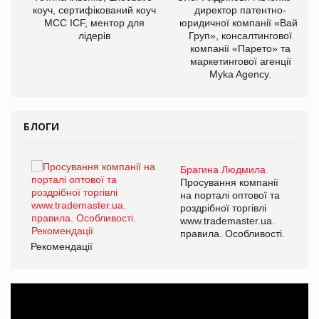
ОВ
коуч, сертифікований коуч
директор патентно-
МСС ICF, ментор для
юридичної компанії «Вайз
лідерів
Груп», консалтингової
компанії «Парето» та
маркетингової агенції
Myka Agency.
БЛОГИ
Брагина Людмила
ї
Просування компанії
а
на порталі оптової та
роздрібної торгівлі
www.trademaster.ua.
і.
правила. Особливості.
Рекомендації
Ре