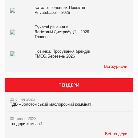
Каталог Головних Проєктів
PrivateLabel – 2026
Сучасні рішення в
Логістиці&Дистрибуції – 2026.
Травень
Новинки. Просування брендів
FMCG.Березень 2026
Всі журнали
ТЕНДЕРИ
21 січня 2026
ТДВ «Золотоніський маслоробний комбінат»
03 липня 2023
Тендери компанії
Всі тендери