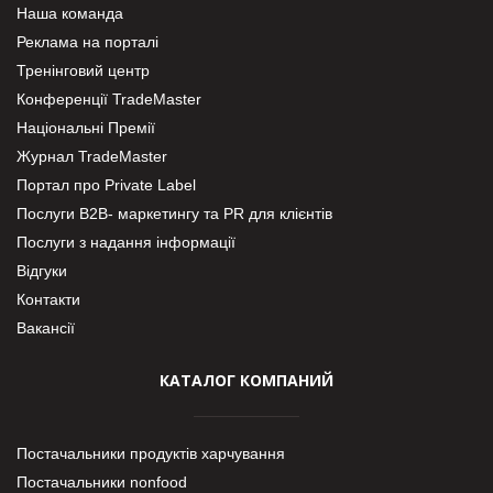
Наша команда
Реклама на порталі
Тренінговий центр
Конференції TradeMaster
Національні Премії
Журнал TradeMaster
Портал про Private Label
Послуги В2В- маркетингу та PR для клієнтів
Послуги з надання інформації
Відгуки
Контакти
Вакансії
КАТАЛОГ КОМПАНИЙ
Постачальники продуктів харчування
Постачальники nonfood