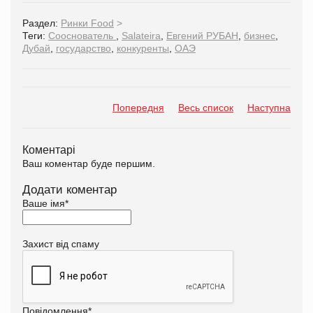
Раздел:
Ринки Food
>
Теги:
Сооснователь
,
Salateira
,
Евгений РУБАН
,
бизнес
,
Дубай
,
государство
,
конкуренты
,
ОАЭ
Попередня
Весь список
Наступна
Коментарі
Ваш коментар буде першим.
Додати коментар
Ваше імя
*
Захист від спаму
Повідомлення
*