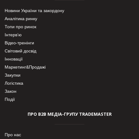
Новини України та закордону
Аналітика ринку
Топи про ринок
Інтерв’ю
Відео-тренінги
Світовий досвід
Інновації
Маркетинг&Продажі
Закупки
Логістика
Закон
Події
ПРО В2В МЕДІА-ГРУПУ TRADEMASTER
Про нас