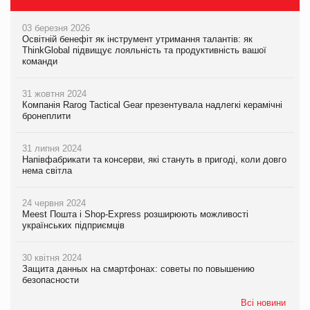
03 березня 2026
Освітній бенефіт як інструмент утримання талантів: як
ThinkGlobal підвищує лояльність та продуктивність вашої
команди
31 жовтня 2024
Компанія Rarog Tactical Gear презентувала надлегкі керамічні
бронеплити
31 липня 2024
Напівфабрикати та консерви, які стануть в пригоді, коли довго
нема світла
24 червня 2024
Meest Пошта і Shop-Express розширюють можливості
українських підприємців
30 квітня 2024
Защита данных на смартфонах: советы по повышению
безопасности
Всі новини