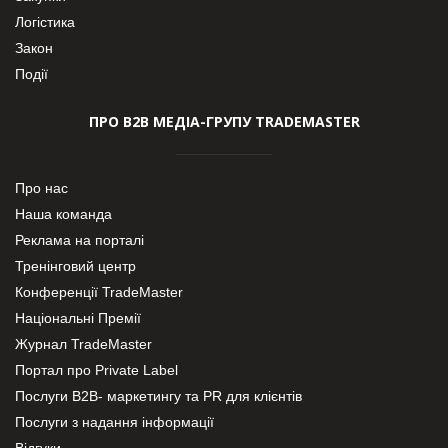
Логістика
Закон
Події
ПРО В2В МЕДІА-ГРУПУ TRADEMASTER
Про нас
Наша команда
Реклама на порталі
Тренінговий центр
Конференції TradeMaster
Національні Премії
Журнал TradeMaster
Портал про Private Label
Послуги В2В- маркетингу та PR для клієнтів
Послуги з надання інформації