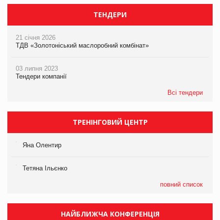
ТЕНДЕРИ
21 січня 2026
ТДВ «Золотоніський маслоробний комбінат»
03 липня 2023
Тендери компанії
Всі тендери
ТРЕНІНГОВИЙ ЦЕНТР
Яна Олентир
Тетяна Ільєнко
повний список
НАЙБЛИЖЧА КОНФЕРЕНЦІЯ