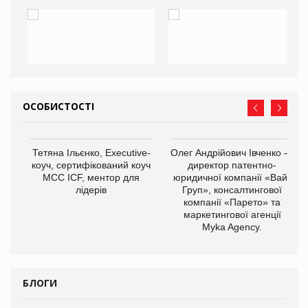
ОСОБИСТОСТІ
,
Тетяна Ільєнко, Executive-
Олег Андрійович Івченко —
ОВ
коуч, сертифікований коуч
директор патентно-
МСС ICF, ментор для
юридичної компанії «Вайз
лідерів
Груп», консалтингової
компанії «Парето» та
маркетингової агенції
Myka Agency.
БЛОГИ