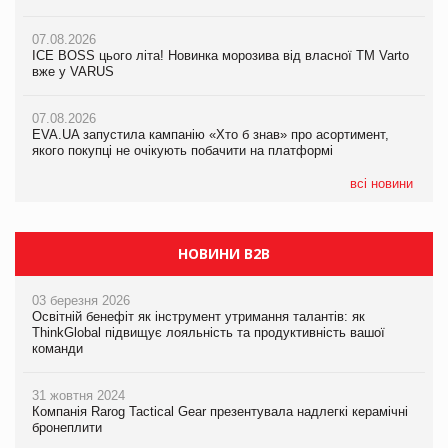
якого покупці не очікують побачити на платформі
07.08.2026
07.08.2026
Продажі Hugo Boss впали на 9%
ICE BOSS цього літа! Новинка морозива від власної ТМ Varto
06.08.2026
вже у VARUS
Смачна новинка для хвостатих: у VARUS з’явилися паучі
07.08.2026
Varto Paw expert від власної ТМ Varto!
Франція заборонила рекламні дзвінки без згоди клієнтів
07.08.2026
EVA.UA запустила кампанію «Хто б знав» про асортимент,
05.08.2026
якого покупці не очікують побачити на платформі
Мережа супермаркетів VARUS купує мережу магазинів
формату convenience store КОЛО: об’єднана компанія
налічуватиме 374 магазини
всі новини
НОВИНИ B2B
03 березня 2026
Освітній бенефіт як інструмент утримання талантів: як
ThinkGlobal підвищує лояльність та продуктивність вашої
команди
31 жовтня 2024
Компанія Rarog Tactical Gear презентувала надлегкі керамічні
бронеплити