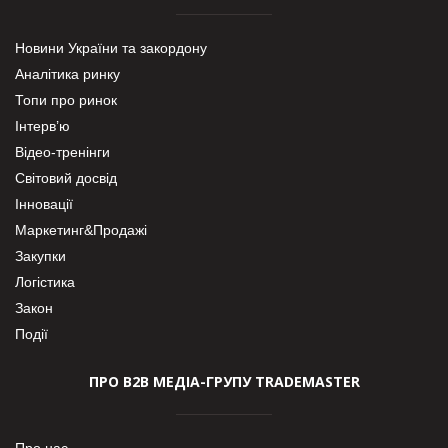
Новини України та закордону
Аналітика ринку
Топи про ринок
Інтерв’ю
Відео-тренінги
Світовий досвід
Інновації
Маркетинг&Продажі
Закупки
Логістика
Закон
Події
ПРО В2В МЕДІА-ГРУПУ TRADEMASTER
Про нас