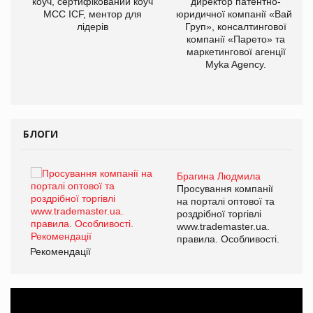
коуч, сертифікований коуч
директор патентно-
МСС ICF, ментор для
юридичної компанії «Вайз
лідерів
Груп», консалтингової
компанії «Парето» та
маркетингової агенції
,
Myka Agency.
ОВ
БЛОГИ
Брагина Людмила
Просування компанії
на порталі оптової та
роздрібної торгівлі
www.trademaster.ua.
правила. Особливості.
Рекомендації
Ре