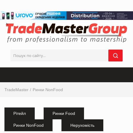
TradeMaster
Ринки NonFood
Рітейл
Ринки Food
Ринки NonFood
Нерухомість