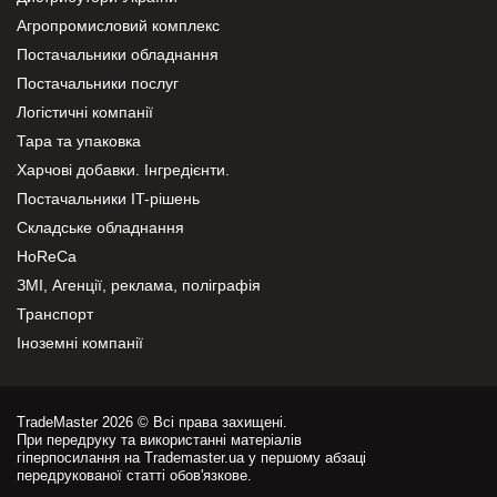
Агропромисловий комплекс
Постачальники обладнання
Постачальники послуг
Логістичні компанії
Тара та упаковка
Харчові добавки. Інгредієнти.
Постачальники IT-рішень
Складське обладнання
HoReCa
ЗМІ, Агенції, реклама, поліграфія
Транспорт
Іноземні компанії
TradeMaster 2026 © Всі права захищені.
При передруку та використанні матеріалів
гіперпосилання на Trademaster.ua у першому абзаці
передрукованої статті обов'язкове.