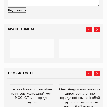
КРАЩІ КОМПАНІЇ
ОСОБИСТОСТІ
,
Тетяна Ільєнко, Executive-
Олег Андрійович Івченко —
ОВ
коуч, сертифікований коуч
директор патентно-
МСС ICF, ментор для
юридичної компанії «Вайз
лідерів
Груп», консалтингової
компанії «Парето» та