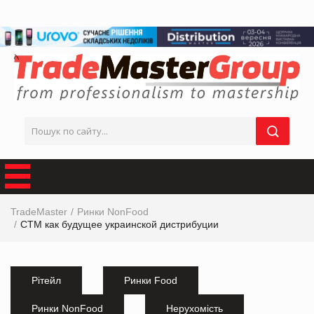
TradeMaster
Ринки NonFood
СТМ как будущее украинской дистрибуции
Рітейл
Ринки Food
Ринки NonFood
Нерухомість