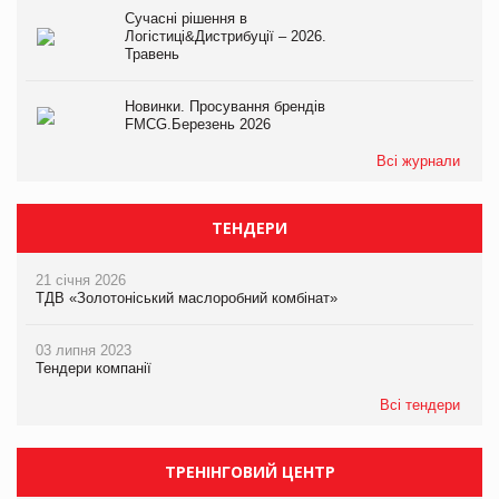
Сучасні рішення в
Логістиці&Дистрибуції – 2026.
Травень
Новинки. Просування брендів
FMCG.Березень 2026
Всі журнали
ТЕНДЕРИ
21 січня 2026
ТДВ «Золотоніський маслоробний комбінат»
03 липня 2023
Тендери компанії
Всі тендери
ТРЕНІНГОВИЙ ЦЕНТР