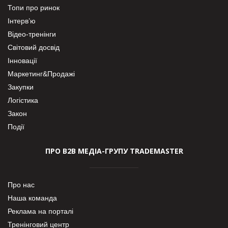
Топи про ринок
Інтерв’ю
Відео-тренінги
Світовий досвід
Інновації
Маркетинг&Продажі
Закупки
Логістика
Закон
Події
ПРО В2В МЕДІА-ГРУПУ TRADEMASTER
Про нас
Наша команда
Реклама на порталі
Тренінговий центр