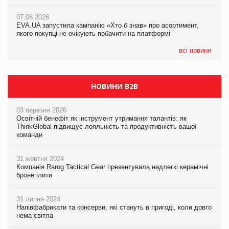
07.08.2026
Varto Paw expert від власної ТМ Varto!
Франція заборонила рекламні дзвінки без згоди клієнтів
07.08.2026
EVA.UA запустила кампанію «Хто б знав» про асортимент,
05.08.2026
якого покупці не очікують побачити на платформі
Мережа супермаркетів VARUS купує мережу магазинів
формату convenience store КОЛО: об’єднана компанія
налічуватиме 374 магазини
всі новини
НОВИНИ B2B
03 березня 2026
Освітній бенефіт як інструмент утримання талантів: як
ThinkGlobal підвищує лояльність та продуктивність вашої
команди
31 жовтня 2024
Компанія Rarog Tactical Gear презентувала надлегкі керамічні
бронеплити
31 липня 2024
Напівфабрикати та консерви, які стануть в пригоді, коли довго
нема світла