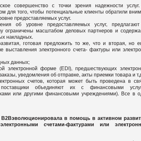
еское совершенство с точки зрения надежности услуг
том для того, чтобы потенциальные клиенты обратили вни
ровне предоставляемых услуг.
ения об уровне предоставляемых услуг, предлагают
ему ограничены масштабом деловых партнеров и содерж
ых накладных.
развитая, готовая предложить то же, что и вторая, но 
ле выставления электронного счета- фактуры или электр
дных данных;
ной электронной форме (EDI), предшествующих электро
аказы, уведомления об отправке, акты приемки товара и т.д
ектронных счетов, которая может быть проведена в св
поставщики объединяют их с финансовыми услуг
ками или другими финансовыми учреждениями). Все в 
г
B
2
B
эволюционировала в помощь в активном развит
 электронными счетами-фактурами или электрон