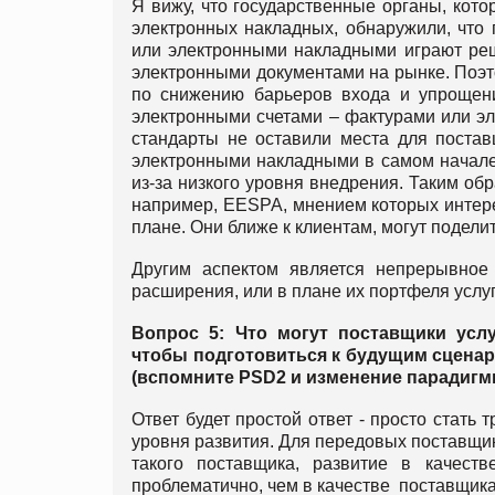
Я вижу, что государственные органы, кот
электронных накладных, обнаружили, что
или электронными накладными играют ре
электронными документами на рынке. Поэт
по снижению барьеров входа и упрощен
электронными счетами – фактурами или эл
стандарты не оставили места для постав
электронными накладными в самом начале
из-за низкого уровня внедрения. Таким об
например, EESPA, мнением которых интере
плане. Они ближе к клиентам, могут подел
Другим аспектом является непрерывное 
расширения, или в плане их портфеля услу
Вопрос 5: Что могут поставщики усл
чтобы подготовиться к будущим сценар
(вспомните PSD2 и изменение парадигм
Ответ будет простой ответ - просто стать 
уровня развития. Для передовых поставщик
такого поставщика, развитие в качест
проблематично, чем в качестве поставщик