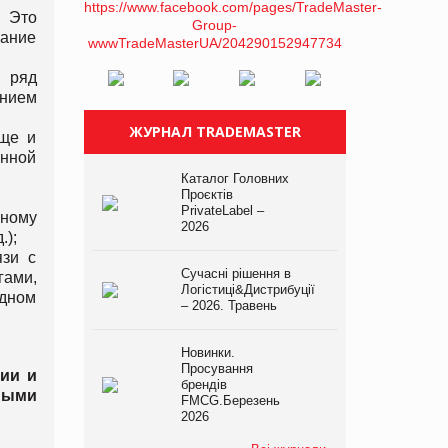
. Это
мание
 ряд
анием
ЖУРНАЛ TRADEMASTER
еще и
онной
Каталог Головних
Проєктів
PrivateLabel –
нному
2026
.);
язи с
Сучасні рішення в
ами,
Логістиці&Дистрибуції
одном
– 2026. Травень
Новинки.
Просування
ии и
брендів
ными
FMCG.Березень
2026