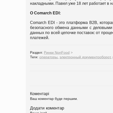
накладными. Павел уже 18 лет работает в 
О Comarch EDI:
Comarch EDI - это платформа B2B, котора
безопасного обмена данными с деловыми 
данных по всей цепочке поставок: от процес
платежей.
Раздел:
Ринки NonFood
>
Теги:
операторы
,
электронный документооборот
,
Коментарі
Ваш коментар буде першим.
Додати коментар
Ваше імя
*