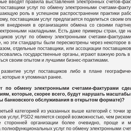
орые вводят правила выставления электронных счетов-фак
 поставщики услуг по обмену электронными счетами-факт
шающую роль в успешном распространении практики раб
ому, поставщикам услуг предлагается поделиться своим о
ия внедрения в организациях обмена со своими партн
ектронными накладными. Есть даже примеры стран, где н
щиков услуг по обмену электронными счетами-фактурам
, но эти стандарты были пересмотрены через некоторое 
разом, отдельные поставщики, или ассоциации поставщиков,
совались государственные органы, играют важную роль в
иться своим опытом и лучшими бизнес-практиками.
развитие услуг поставщиков либо в плане географиче
г, которые я упоминал ранее.
уг по обмену электронными счетами-фактурами сдел
иям, которые, скорее всего, будут нарушать масштаб
ы банковского обслуживания в открытом формате)?
третьей категорией из указанных выше категорий с точки з
ов услуг, PSD2 является скорей возможностью, чем риском
ве сторонней организации более очевидно, проще и 
а полнофункциональных услуг по обмену электронными сче