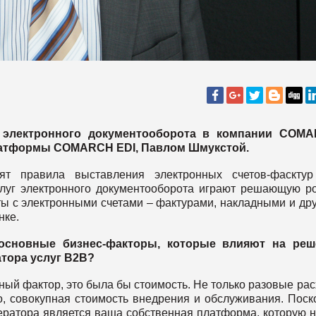
 электронного документооборота в компании COMA
латформы COMARCH EDI, Павлом Шмукстой.
дят правила выставления электронных счетов-фасктур
слуг электронного документооборота играют решающую р
ы с электронными счетами – фактурами, накладными и др
нке.
основные бизнес-факторы, которые влияют на реш
тора услуг B2B?
ный фактор, это была бы стоимость. Не только разовые ра
о, совокупная стоимость внедрения и обслуживания. Поск
ератора является ваша собственная платформа, которую 