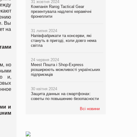
31 жовтня 2024
между
Компанія Rarog Tactical Gear
кают
презентувала надлегкі керамічні
бронеплити
жению
е. Вы
ет на
31 липня 2024
Напівфабрикати та консерви, які
стануть в пригоді, коли довго нема
світла
тами
24 червня 2024
м, но
Meest Пошта і Shop-Express
розширюють можливості українських
ными
підприємців
о и,
вовых
нное
30 квітня 2024
Защита данных на смартфонах:
советы по повышению безопасности
ми и
Всі новини
шним