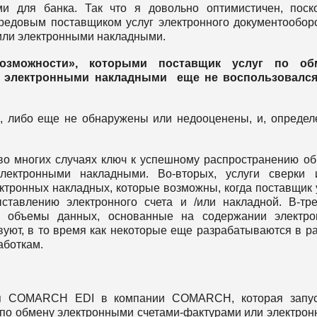
и для банка. Так что я довольно оптимистичен, поск
едовым поставщиком услуг электронного документообор
или электронными накладными.
озможности», которыми поставщик услуг по об
 электронными накладными еще не воспользовался,
о, либо еще не обнаружены или недооценены, и, определ
 во многих случаях ключ к успешному распространению о
лектронными накладными. Во-вторых, услуги сверки 
ктронных накладных, которые возможны, когда поставщик 
тавлению электронного счета и /или накладной. В-тре
е объемы данных, основанные на содержании электро
вуют, в то время как некоторые еще разрабатываются в р
аботкам.
ия COMARCH EDI в компании COMARCH, которая запус
по обмену электронными счетами-фактурами или электро