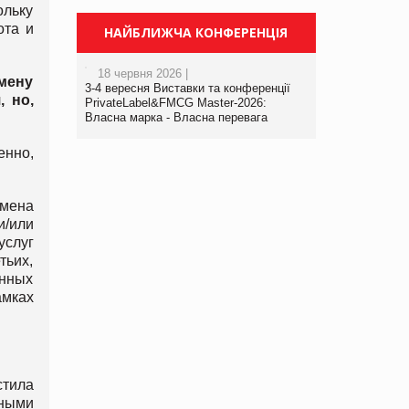
ольку
ота и
НАЙБЛИЖЧА КОНФЕРЕНЦІЯ
18 червня 2026 |
мену
3-4 вересня Виставки та конференції
 но,
PrivateLabel&FMCG Master-2026:
Власна марка - Власна перевага
енно,
бмена
и/или
услуг
тьих,
нных
амках
тила
нными