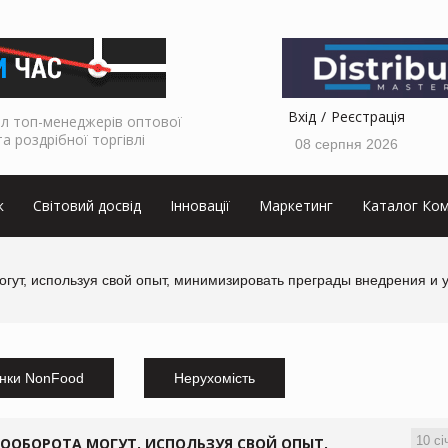
Вхід
Реєстрація
л топ-менеджерів оптової
та роздрібної торгівлі
08 серпня 2026
к
Світовий досвід
Інновації
Маркетинг
Каталог Ком
гут, используя свой опыт, минимизировать преграды внедрения и 
нки NonFood
Нерухомість
10 сі
ООБОРОТА МОГУТ, ИСПОЛЬЗУЯ СВОЙ ОПЫТ,