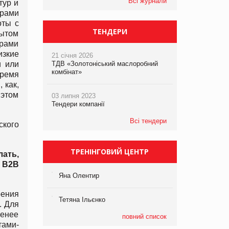
Всі журнали
тур и
урами
оты с
ТЕНДЕРИ
пытом
ерами
изкие
21 січня 2026
и или
ТДВ «Золотоніський маслоробний
комбінат»
время
 как,
 этом
03 липня 2023
Тендери компанії
Всі тендери
ского
ТРЕНІНГОВИЙ ЦЕНТР
ать,
ы B2B
Яна Олентир
рения
Тетяна Ільєнко
. Для
менее
повний список
тами-