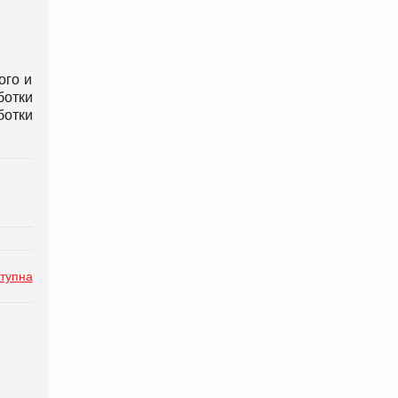
ого и
ботки
ботки
тупна