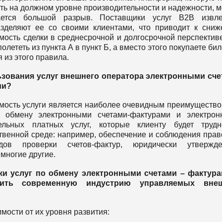
ать на должном уровне производительности и надежности, 
ается большой разрыв. Поставщики услуг B2B извле
зделяют ее со своими клиентами, что приводит к сни
мость сделки в среднесрочной и долгосрочной перспектив
олететь из пункта А в пункт Б, а вместо этого покупаете бил
 из этого правила.
ьзования услуг внешнего оператора электронными сче
ми?
имость услуги является наиболее очевидным преимущество
о обмену электронными счетами-фактурами и электрон
льных платных услуг, которые клиенту будет трудн
ственной среде: например, обеспечение и соблюдения пра
дов проверки счетов-фактур, юридически утвержде
 многие другие.
ки услуг по обмену электронными счетами – фактура
жить современную индустрию управляемых вне
имости от их уровня развития: