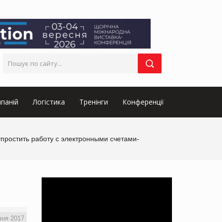
паній
Логістика
Тренінги
Конференції
упростить работу с электронными счетами-
чня 2017