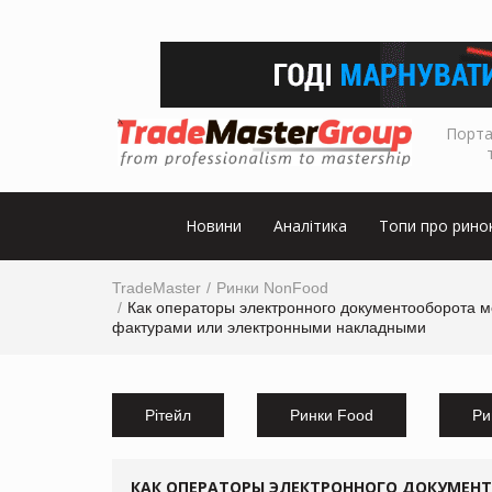
Порта
Новини
Аналітика
Топи про рино
TradeMaster
Ринки NonFood
Как операторы электронного документооборота мо
фактурами или электронными накладными
Рітейл
Ринки Food
Ри
КАК ОПЕРАТОРЫ ЭЛЕКТРОННОГО ДОКУМЕНТ