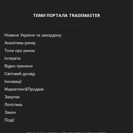
ТЕМИ ПОРТАЛА TRADEMASTER
Новини України та закордону
Аналітика ринку
Топи про ринок
Інтерв’ю
Відео-тренінги
Світовий досвід
Інновації
Маркетинг&Продажі
Закупки
Логістика
Закон
Події