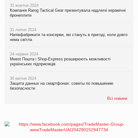
31 жовтня 2024
Компанія Rarog Tactical Gear презентувала надлегкі керамічні
бронеплити
31 липня 2024
Напівфабрикати та консерви, які стануть в пригоді, коли довго
нема світла
24 червня 2024
Meest Пошта і Shop-Express розширюють можливості
українських підприємців
30 квітня 2024
Защита данных на смартфонах: советы по повышению
безопасности
Всі новини