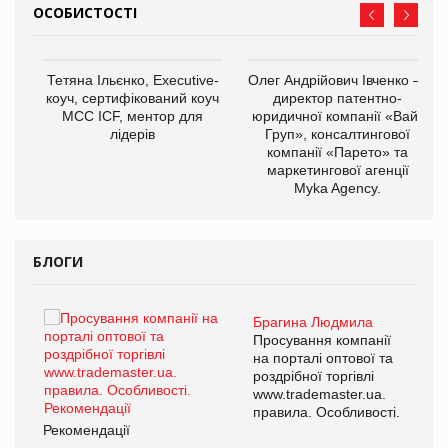
ОСОБИСТОСТІ
,
Тетяна Ільєнко, Executive-
Олег Андрійович Івченко —
ОВ
коуч, сертифікований коуч
директор патентно-
МСС ICF, ментор для
юридичної компанії «Вайз
лідерів
Груп», консалтингової
компанії «Парето» та
маркетингової агенції
Myka Agency.
БЛОГИ
Брагина Людмила
ї
Просування компанії
а
на порталі оптової та
роздрібної торгівлі
www.trademaster.ua.
і.
правила. Особливості.
Рекомендації
Ре