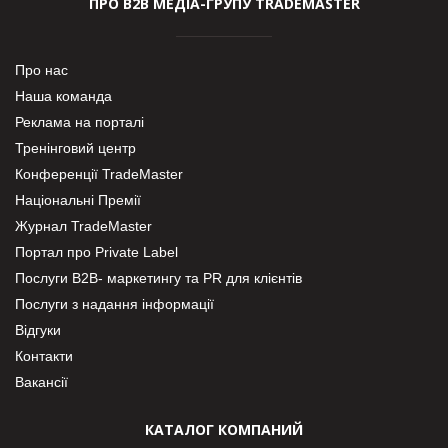
ПРО В2В МЕДІА-ГРУПУ TRADEMASTER
Про нас
Наша команда
Реклама на порталі
Тренінговий центр
Конференції TradeMaster
Національні Премії
Журнал TradeMaster
Портал про Private Label
Послуги В2В- маркетингу та PR для клієнтів
Послуги з надання інформації
Відгуки
Контакти
Вакансії
КАТАЛОГ КОМПАНИЙ