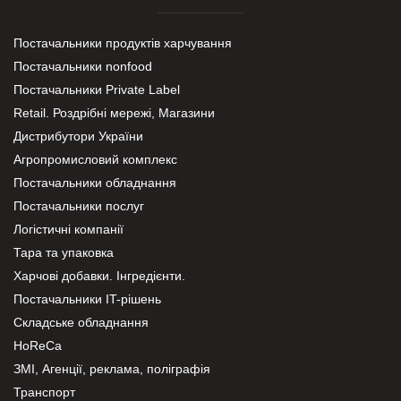
Постачальники продуктів харчування
Постачальники nonfood
Постачальники Private Label
Retail. Роздрібні мережі, Магазини
Дистрибутори України
Агропромисловий комплекс
Постачальники обладнання
Постачальники послуг
Логістичні компанії
Тара та упаковка
Харчові добавки. Інгредієнти.
Постачальники IT-рішень
Складське обладнання
HoReCa
ЗМІ, Агенції, реклама, поліграфія
Транспорт