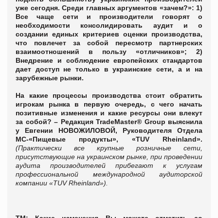
уже сегодня. Среди главных аргументов «зачем?»: 1)
Все чаще сети и производители говорят о
необходимости консолидировать аудит и о
создании единых критериев оценки производства,
что повлечет за собой пересмотр партнерских
взаимоотношений в пользу «отличников»; 2)
Внедрение и соблюдение европейских стандартов
дает доступ не только в украинские сети, а и на
зарубежные рынки.
На какие процессы производства стоит обратить
игрокам рынка в первую очередь, с чего начать
позитивные изменения и какие ресурсы они влекут
за собой? – Редакция
TradeMaster
®
Group
выяснила
у Евгении НОВОЖИЛОВОЙ, Руководителя Отдела
МС-«Пищевые продукты», «TUV Rheinland».
(Практически все крупные розничные сети,
присутствующие на украинском рынке, при проведении
аудита производителей прибегают к услугам
профессиональной международной аудиторской
компании «TUV Rheinland»).
ТМ: Какие изменения Вы можете отметить со