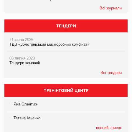
Всі журнали
ТЕНДЕРИ
21 січня 2026
ТДВ «Золотоніський маслоробний комбінат»
03 липня 2023
Тендери компанії
Всі тендери
ТРЕНІНГОВИЙ ЦЕНТР
Яна Олентир
Тетяна Ільєнко
повний список