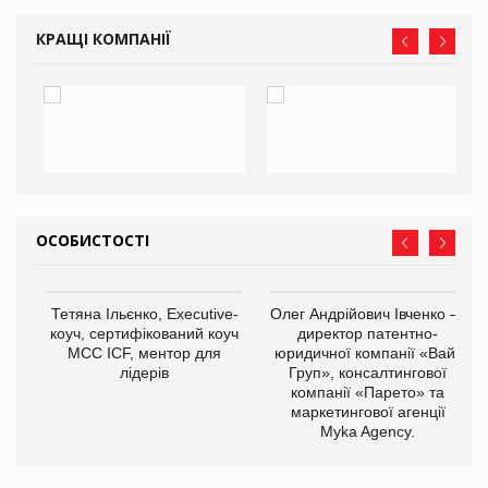
КРАЩІ КОМПАНІЇ
ОСОБИСТОСТІ
,
Тетяна Ільєнко, Executive-
Олег Андрійович Івченко —
ОВ
коуч, сертифікований коуч
директор патентно-
МСС ICF, ментор для
юридичної компанії «Вайз
лідерів
Груп», консалтингової
компанії «Парето» та
маркетингової агенції
Myka Agency.