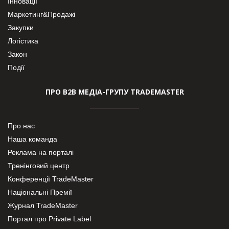
Інновації
Маркетинг&Продажі
Закупки
Логістика
Закон
Події
ПРО В2В МЕДІА-ГРУПУ TRADEMASTER
Про нас
Наша команда
Реклама на порталі
Тренінговий центр
Конференції TradeMaster
Національні Премії
Журнал TradeMaster
Портал про Private Label