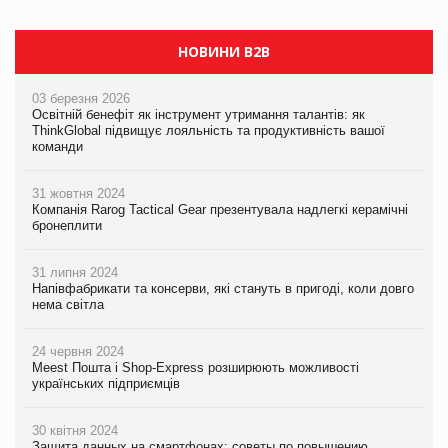
PrivateLabel&FMCG Master 2026
НОВИНИ B2B
03 березня 2026
Освітній бенефіт як інструмент утримання талантів: як
ThinkGlobal підвищує лояльність та продуктивність вашої
команди
31 жовтня 2024
Компанія Rarog Tactical Gear презентувала надлегкі керамічні
бронеплити
31 липня 2024
Напівфабрикати та консерви, які стануть в пригоді, коли довго
нема світла
24 червня 2024
Meest Пошта і Shop-Express розширюють можливості
українських підприємців
30 квітня 2024
Защита данных на смартфонах: советы по повышению