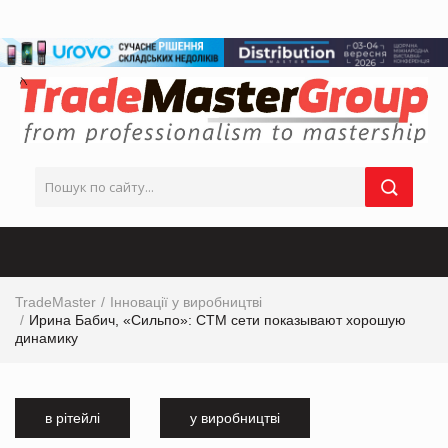
TradeMaster
Інновації у виробництві
Ирина Бабич, «Сильпо»: СТМ сети показывают хорошую
динамику
в рітейлі
у виробництві