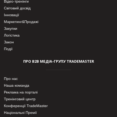
Відео-тренінги
Світовий досвід
Інновації
Маркетинг&Продажі
Закупки
Логістика
Закон
Події
ПРО В2В МЕДІА-ГРУПУ TRADEMASTER
Про нас
Наша команда
Реклама на порталі
Тренінговий центр
Конференції TradeMaster
Національні Премії