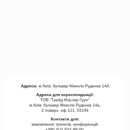
Адреса:
м.Київ, бульвар Миколи Руденка 14А
Адреса для кореспонденції:
ТОВ "Tрейд Мастер Груп"
м.Київ, бульвар Миколи Руденка 14а,
2 поверх, оф 121, 03194
Контакти для:
замовлення треннгів, конференцій:
+380 (67) 502-99-00,