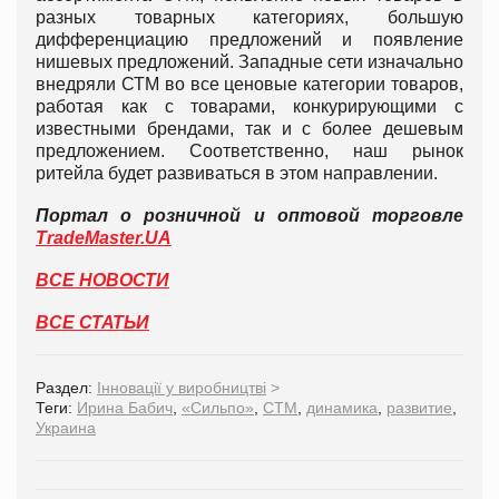
разных товарных категориях, большую
дифференциацию предложений и появление
нишевых предложений. Западные сети изначально
внедряли СТМ во все ценовые категории товаров,
работая как с товарами, конкурирующими с
известными брендами, так и с более дешевым
предложением. Соответственно, наш рынок
ритейла будет развиваться в этом направлении.
Портал о розничной и оптовой торговле
TradeMaster.UA
ВСЕ НОВОСТИ
ВСЕ СТАТЬИ
Раздел:
Інновації у виробництві
>
Теги:
Ирина Бабич
,
«Сильпо»
,
СТМ
,
динамика
,
развитие
,
Украина