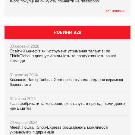
якого покупці не очікують побачити на платформі
Мережа супермаркетів VARUS купує мережу магазинів
формату convenience store КОЛО: об’єднана компанія
налічуватиме 374 магазини
всі новини
НОВИНИ B2B
03 березня 2026
Освітній бенефіт як інструмент утримання талантів: як
ThinkGlobal підвищує лояльність та продуктивність вашої
команди
31 жовтня 2024
Компанія Rarog Tactical Gear презентувала надлегкі керамічні
бронеплити
31 липня 2024
Напівфабрикати та консерви, які стануть в пригоді, коли довго
нема світла
24 червня 2024
Meest Пошта і Shop-Express розширюють можливості
українських підприємців