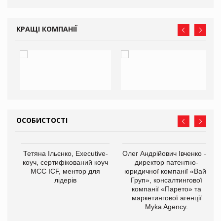
КРАЩІ КОМПАНІЇ
ОСОБИСТОСТІ
,
Тетяна Ільєнко, Executive-
Олег Андрійович Івченко —
ОВ
коуч, сертифікований коуч
директор патентно-
МСС ICF, ментор для
юридичної компанії «Вайз
лідерів
Груп», консалтингової
компанії «Парето» та
маркетингової агенції
Myka Agency.