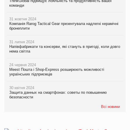
ThinkGlobal підвищує лояльність та продуктивність вашої
команди
31 жовтня 2024
Компанія Rarog Tactical Gear презентувала надлегкі керамічні
бронеплити
31 липня 2024
Напівфабрикати та консерви, які стануть в пригоді, коли довго
нема світла
24 червня 2024
Meest Пошта і Shop-Express розширюють можливості
українських підприємців
30 квітня 2024
Защита данных на смартфонах: советы по повышению
безопасности
Всі новини