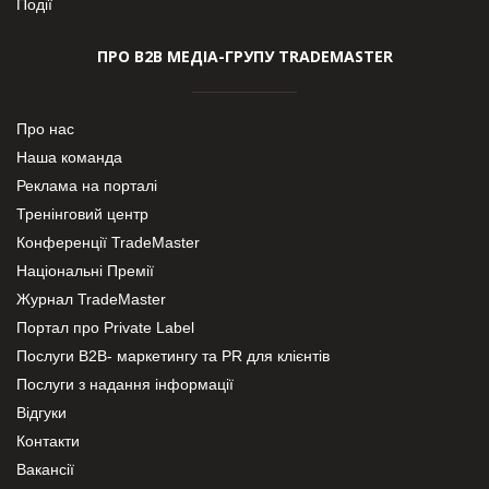
Події
ПРО В2В МЕДІА-ГРУПУ TRADEMASTER
Про нас
Наша команда
Реклама на порталі
Тренінговий центр
Конференції TradeMaster
Національні Премії
Журнал TradeMaster
Портал про Private Label
Послуги В2В- маркетингу та PR для клієнтів
Послуги з надання інформації
Відгуки
Контакти
Вакансії