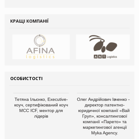
КРАЩІ КОМПАНІЇ
ОСОБИСТОСТІ
Тетяна Ільєнко, Executive-
Олег Андрійович Івченко —
коуч, сертифікований коуч
директор патентно-
МСС ICF, ментор для
юридичної компанії «Вайз
лідерів
Груп», консалтингової
компанії «Парето» та
маркетингової агенції
Myka Agency.