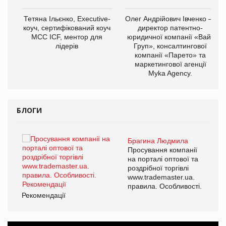
,
Тетяна Ільєнко, Executive-
Олег Андрійович Івченко —
ОВ
коуч, сертифікований коуч
директор патентно-
МСС ICF, ментор для
юридичної компанії «Вайз
лідерів
Груп», консалтингової
компанії «Парето» та
маркетингової агенції
Myka Agency.
БЛОГИ
Брагина Людмила
ї
Просування компанії
а
на порталі оптової та
роздрібної торгівлі
www.trademaster.ua.
і.
правила. Особливості.
Рекомендації
Ре