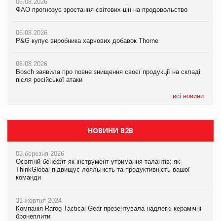
06.08.2026
06.08.2026
ФАО прогнозує зростання світових цін на продовольство
05.08.2026
ФАО прогнозує зростання світових цін на продовольство
Російська атака 5 серпня стала одним із наймасштабніших
ударів по українському бізнесу за час повномасштабної війни
06.08.2026
06.08.2026
P&G купує виробника харчових добавок Thorne
P&G купує виробника харчових добавок Thorne
05.08.2026
Смачне поповнення дитячого меню: у VARUS з’явилися
06.08.2026
06.08.2026
новинки від ТМ ТОКЕРИ
Bosch заявила про повне знищення своєї продукції на складі
Bosch заявила про повне знищення своєї продукції на складі
після російської атаки
після російської атаки
05.08.2026
Сергій Лісунов про заморожені хлібобулочні вироби на
всі новини
PrivateLabel&FMCG Master 2026
НОВИНИ B2B
03 березня 2026
Освітній бенефіт як інструмент утримання талантів: як
ThinkGlobal підвищує лояльність та продуктивність вашої
команди
31 жовтня 2024
Компанія Rarog Tactical Gear презентувала надлегкі керамічні
бронеплити