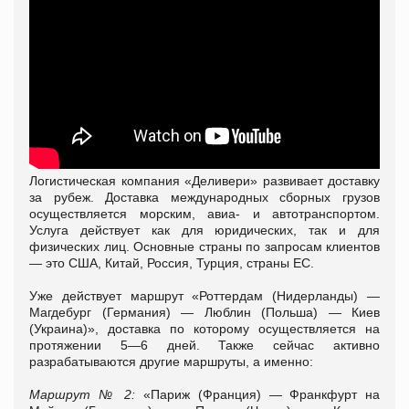
Логистическая компания «Деливери» развивает доставку
за рубеж. Доставка международных сборных грузов
осуществляется морским, авиа- и автотранспортом.
Услуга действует как для юридических, так и для
физических лиц. Основные страны по запросам клиентов
— это США, Китай, Россия, Турция, страны ЕС.
Уже действует маршрут «Роттердам (Нидерланды) —
Магдебург (Германия) — Люблин (Польша) — Киев
(Украина)», доставка по которому осуществляется на
протяжении 5—6 дней. Также сейчас активно
разрабатываются другие маршруты, а именно:
Маршрут № 2:
«Париж (Франция) — Франкфурт на