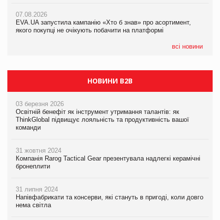
Франція заборонила рекламні дзвінки без згоди клієнтів
07.08.2026
EVA.UA запустила кампанію «Хто б знав» про асортимент,
05.08.2026
якого покупці не очікують побачити на платформі
Мережа супермаркетів VARUS купує мережу магазинів
формату convenience store КОЛО: об’єднана компанія
налічуватиме 374 магазини
всі новини
НОВИНИ B2B
03 березня 2026
Освітній бенефіт як інструмент утримання талантів: як
ThinkGlobal підвищує лояльність та продуктивність вашої
команди
31 жовтня 2024
Компанія Rarog Tactical Gear презентувала надлегкі керамічні
бронеплити
31 липня 2024
Напівфабрикати та консерви, які стануть в пригоді, коли довго
нема світла