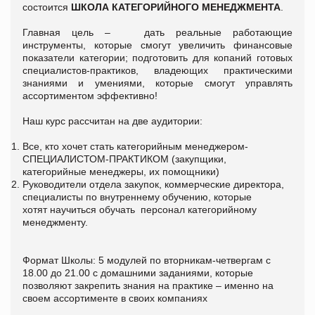
состоится
ШКОЛА КАТЕГОРИЙНОГО МЕНЕДЖМЕНТА
.
Главная цель – дать реальные работающие
инструменты, которые смогут увеличить финансовые
показатели категории; подготовить для копаний готовых
специалистов-практиков, владеющих практическими
знаниями и умениями, которые смогут
управлять
ассортиментом эффективно
!
Наш курс рассчитан на две аудитории:
Все, кто хочет стать категорийным менеджером-
СПЕЦИАЛИСТОМ-ПРАКТИКОМ (закупщики,
категорийные менеджеры, их помощники)
Руководители отдела закупок, коммерческие директора,
специалисты по внутреннему обучению, которые
хотят научиться обучать персонал категорийному
менеджменту.
Формат Школы: 5 модулей по вторникам-четвергам с
18.00 до 21.00 с домашними заданиями, которые
позволяют закрепить знания на практике – именно на
своем ассортименте в своих компаниях