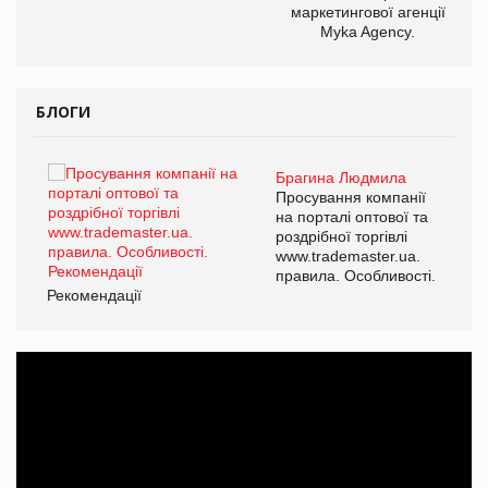
маркетингової агенції
Myka Agency.
БЛОГИ
Брагина Людмила
ї
Просування компанії
а
на порталі оптової та
роздрібної торгівлі
www.trademaster.ua.
і.
правила. Особливості.
Рекомендації
Ре