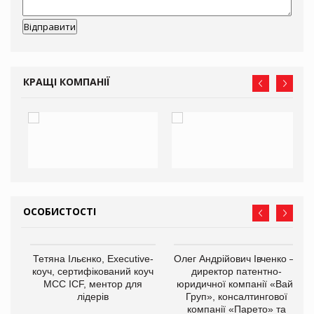
КРАЩІ КОМПАНІЇ
ОСОБИСТОСТІ
,
Тетяна Ільєнко, Executive-
Олег Андрійович Івченко —
ОВ
коуч, сертифікований коуч
директор патентно-
МСС ICF, ментор для
юридичної компанії «Вайз
лідерів
Груп», консалтингової
компанії «Парето» та