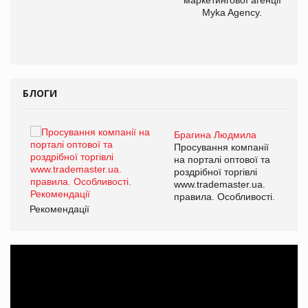
маркетингової агенції
Myka Agency.
БЛОГИ
Брагина Людмила
ї
Просування компанії
а
на порталі оптової та
роздрібної торгівлі
www.trademaster.ua.
і.
правила. Особливості.
Рекомендації
Ре