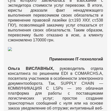
суть которого заключалась в взыскании с
экспедитора стоимости услуг перевозки. В итоге,
юристы доказали факт ненадлежащего
выполнения перевозчиком своих обязательств и
применение правовой лазейки (ст.193 ХКУ, ст.538
ГКУ), позволяющей заказчику услуг отказаться от
выполнения своих обязательств. Таким образом,
перевозчику было отказано в иске, а клиенту
сэкономлено 170000 грн.
Применение
I
Т
-
технологий
Ольга
ВИСЛАВНЫХ
,
руководитель отдела
консалтинга по решениям EDI в COMARCHS.A,
посвятила участников в особенности электронного
документооборота. Так, SUPPLY CHAIN —
КОММУНИКАЦИЯ С LSPs — это облачная
платформа для работы с поставщиками
логистических услуг; простое создание
транспортных сообщений с нуля или на основе
заказа уведомление об отгрузке; интуитивный веб-