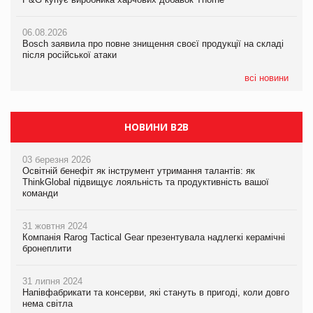
05.08.2026
Смачне поповнення дитячого меню: у VARUS з’явилися
06.08.2026
06.08.2026
новинки від ТМ ТОКЕРИ
Bosch заявила про повне знищення своєї продукції на складі
Bosch заявила про повне знищення своєї продукції на складі
після російської атаки
після російської атаки
05.08.2026
Сергій Лісунов про заморожені хлібобулочні вироби на
всі новини
PrivateLabel&FMCG Master 2026
НОВИНИ B2B
03 березня 2026
Освітній бенефіт як інструмент утримання талантів: як
ThinkGlobal підвищує лояльність та продуктивність вашої
команди
31 жовтня 2024
Компанія Rarog Tactical Gear презентувала надлегкі керамічні
бронеплити
31 липня 2024
Напівфабрикати та консерви, які стануть в пригоді, коли довго
нема світла