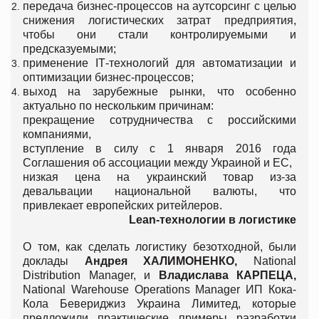
передача бизнес-процессов на аутсорсинг с целью
снижения логистических затрат предприятия,
чтобы они стали контролируемыми и
предсказуемыми;
применение IТ-технологий для автоматизации и
оптимизации бизнес-процессов;
выход на зарубежные рынки, что особенно
актуально по нескольким причинам:
прекращение сотрудничества с российскими
компаниями,
вступление в силу с 1 января 2016 года
Соглашения об ассоциации между Украиной и ЕС,
низкая цена на украинский товар из-за
девальвации национальной валюты, что
привлекает европейских ритейлеров.
Lean-
технологии
в
логистике
О том, как сделать логистику безотходной, были
доклады
Андрея
ХАЛИМОНЕНКО
,
National
Distribution Manager, и
Владислава
КАРПЕЦА
,
National Warehouse Operations Manager ИП Кока-
Кола Бевериджиз Украина Лимитед, которые
предложили практические примеры разработки