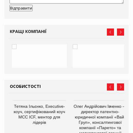
КРАЩІ КОМПАНІЇ
ОСОБИСТОСТІ
,
Тетяна Ільєнко, Executive-
Олег Андрійович Івченко —
ОВ
коуч, сертифікований коуч
директор патентно-
МСС ICF, ментор для
юридичної компанії «Вайз
лідерів
Груп», консалтингової
компанії «Парето» та