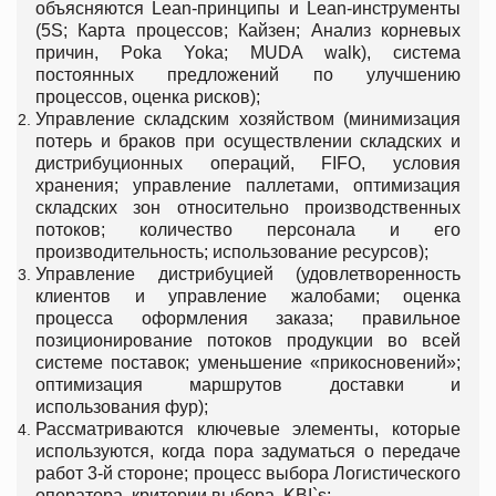
объясняются Lean-принципы и Lean-инструменты
(5S; Карта процессов; Кайзен; Анализ корневых
причин, Poka Yoka; MUDA walk), система
постоянных предложений по улучшению
процессов, оценка рисков);
Управление складским хозяйством (минимизация
потерь и браков при осуществлении складских и
дистрибуционных операций, FIFO, условия
хранения; управление паллетами, оптимизация
складских зон относительно производственных
потоков; количество персонала и его
производительность; использование ресурсов);
Управление дистрибуцией (удовлетворенность
клиентов и управление жалобами; оценка
процесса оформления заказа; правильное
позиционирование потоков продукции во всей
системе поставок; уменьшение «прикосновений»;
оптимизация маршрутов доставки и
использования фур);
Рассматриваются ключевые элементы, которые
используются, когда пора задуматься о передаче
работ 3-й стороне; процесс выбора Логистического
оператора, критерии выбора, KBI`s;