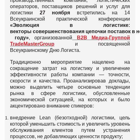
производственных компаний, логистических
операторов, поставщиков решений и услуг для
логистики
27
ноября
встретились на 14
Всеукраинской практической конференции
«
Эволюция
в
логистике
:
векторы
совершенствования
цепочки
поставок
в
н
году
»
, организованной
В2В Медиа-Группой
TradeMasterGroup
и посвященной
Всеукраинскому Дню Логиста.
Традиционно мероприятие нацелено на
сокращение затрат на логистику и увеличение
эффективности работы компании — точности,
скорости и качества. Проанализировав доклады,
можно выделить четыре основные тенденции
рынка в сфере логистики, обусловленные
экономической ситуацией, на которых и было
акцентировано внимание спикеров:
внедрение Lean (безотходной) логистики, цель
которой уменьшить стоимость и увеличить уровень
обслуживания клиентов путем устранения
процессов, не добавляющих ценности продукту;