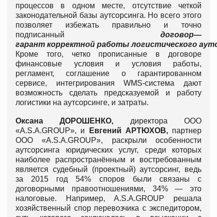
процессов в одном месте, отсутствие четкой
законодательной базы аутсорсинга. Но всего этого
позволяет избежать правильно и точно
подписанный
договор
—
гарант
корректной
работы
логистического
аут
Кроме того, четко прописанные в договоре
финансовые условия и условия работы,
регламент, соглашение о гарантированном
сервисе, интегрирования WMS-система дают
возможность сделать предсказуемой и работу
логистики на аутсорсинге, и затраты.
Оксана
ДОРОШЕНКО
,
директора ООО
«A.S.A.GROUP», и
Евгений
АРТЮХОВ
,
партнер
ООО «A.S.A.GROUP», раскрыли особенности
аутсорсинга юридических услуг, среди которых
наиболее распространённым и востребованным
является судебный (проектный) аутсорсинг, ведь
за 2015 год 54% споров были связаны с
договорными правоотношениями, 34% — это
налоговые. Например, А.S.A.GROUP решала
хозяйственный спор перевозчика с экспедитором,