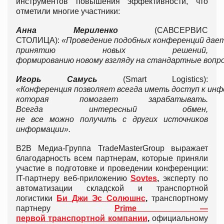
инструментов повышения эффективности, что
отметили многие участники:
Анна
Мериленко
(САВСЕРВИС
СТОЛИЦА):
«
Проведение
подобных
конференций
дае
принятию
новых
решений
,
формированию
новому
взгляду
на
стандартные
вопр
Игорь
Самусь
(Smart Logistics):
«
Конференция
позволяет
всегда
иметь
доступ
к
инф
которая
помогает
зарабатывать
.
Всегда
интересный
обмен
,
не
все
можно
получить
с
других
источников
информации
»
.
В2В Медиа-Группа TradeMasterGroup выражает
благодарность всем партнерам, которые приняли
участие в подготовке и проведении конференции:
IT-партнеру веб-приложению
Sovtes
,
эксперту по
автоматизации складской и транспортной
логистики
Би
Джи
Эс
Солюшнс
,
транспортному
партнеру
Prime —
первой
транспортной
компании
,
официальному