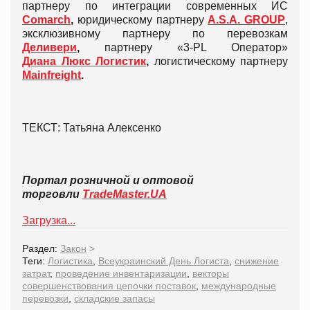
партнеру по интеграции современных ИС
Comarch
,
юридическому партнеру
А
.S.
А
. GROUP
,
эксклюзивному партнеру по перевозкам
Деливери
,
партнеру «3-PL Оператор»
Диана
Люкс
Логистик
,
логистическому партнеру
Mainfreight
.
ТЕКСТ: Татьяна Алексенко
Портал розничной и оптовой
торговли
TradeMaster.UA
Загрузка...
Раздел:
Закон
>
Теги:
Логистика
,
Всеукраинский День Логиста
,
снижение
затрат
,
проведение инвентаризации
,
векторы
совершенствования цепочки поставок
,
международные
перевозки
,
складские запасы