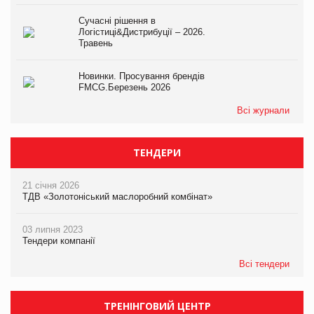
Сучасні рішення в
Логістиці&Дистрибуції – 2026.
Травень
Новинки. Просування брендів
FMCG.Березень 2026
Всі журнали
ТЕНДЕРИ
21 січня 2026
ТДВ «Золотоніський маслоробний комбінат»
03 липня 2023
Тендери компанії
Всі тендери
ТРЕНІНГОВИЙ ЦЕНТР