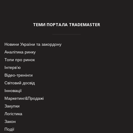
ТЕМИ ПОРТАЛА TRADEMASTER
Новини України та закордону
Аналітика ринку
Топи про ринок
Інтерв’ю
Відео-тренінги
Світовий досвід
Інновації
Маркетинг&Продажі
Закупки
Логістика
Закон
Події