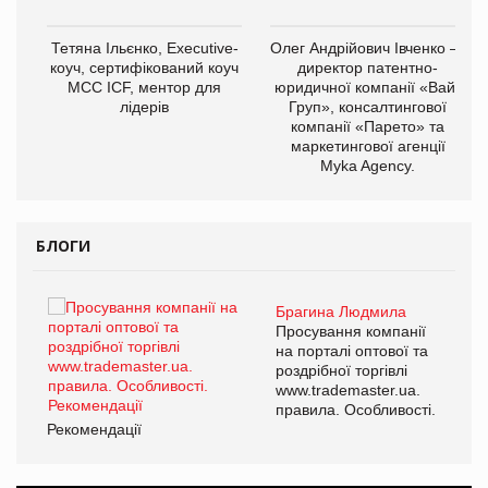
,
Тетяна Ільєнко, Executive-
Олег Андрійович Івченко —
ОВ
коуч, сертифікований коуч
директор патентно-
МСС ICF, ментор для
юридичної компанії «Вайз
лідерів
Груп», консалтингової
компанії «Парето» та
маркетингової агенції
Myka Agency.
БЛОГИ
Брагина Людмила
Просування компанії
на порталі оптової та
роздрібної торгівлі
www.trademaster.ua.
правила. Особливості.
Рекомендації
Ре