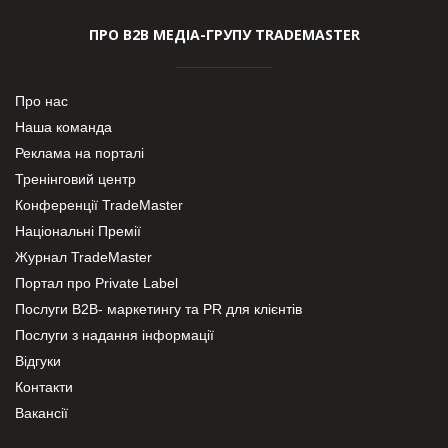
ПРО В2В МЕДІА-ГРУПУ TRADEMASTER
Про нас
Наша команда
Реклама на порталі
Тренінговий центр
Конференції TradeMaster
Національні Премії
Журнал TradeMaster
Портал про Private Label
Послуги В2В- маркетингу та PR для клієнтів
Послуги з надання інформації
Відгуки
Контакти
Вакансії