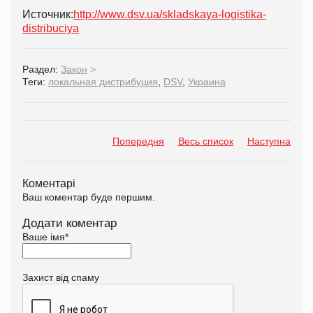
Источник:
http://www.dsv.ua/skladskaya-logistika-
distribuciya
Раздел:
Закон
>
Теги:
локальная дистрибуция
,
DSV
,
Украина
Попередня
Весь список
Наступна
Коментарі
Ваш коментар буде першим.
Додати коментар
Ваше імя
*
Захист від спаму