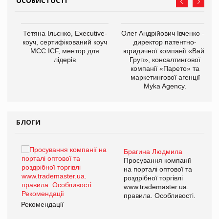
ОСОБИСТОСТІ
,
Тетяна Ільєнко, Executive-
Олег Андрійович Івченко —
ОВ
коуч, сертифікований коуч
директор патентно-
МСС ICF, ментор для
юридичної компанії «Вайз
лідерів
Груп», консалтингової
компанії «Парето» та
маркетингової агенції
Myka Agency.
БЛОГИ
Брагина Людмила
ї
Просування компанії
а
на порталі оптової та
роздрібної торгівлі
www.trademaster.ua.
і.
правила. Особливості.
Рекомендації
Ре