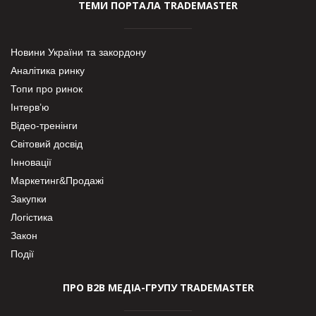
ТЕМИ ПОРТАЛА TRADEMASTER
Новини України та закордону
Аналітика ринку
Топи про ринок
Інтерв’ю
Відео-тренінги
Світовий досвід
Інновації
Маркетинг&Продажі
Закупки
Логістика
Закон
Події
ПРО В2В МЕДІА-ГРУПУ TRADEMASTER