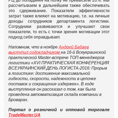
РЦ до попадания на полку не превысили 20%. Мы
рассчитываем в дальнейшем также обеспечивать
это сдерживание. Показатели эффективности
затрат также влияют на мотивацию, т.е. на личные
доходы сотрудников департамента логистики.
Сотрудники развиваются и улучшают свои
показатели, то есть с точки зрения мотивации этот
подход себя оправдывает.
Напомним, что в ноябре
Андрей Бабаев
выступил содокладчиком
на 16-й Всеукраинской
практической Master-встрече ТОП-менеджеров
логистики «XVI ПРАКТИЧЕСКАЯ КОНФЕРЕНЦИЯ
ВСЕУКРАИНСКИЙ ДЕНЬ ЛОГИСТА-2016: Прорыв
в логистике: достижение максимальной
гибкости, скорости, надежности в цепочке
поставок и сокращение издержек». В ходе
выступления он рассказал о том, как была
проведена автоматизация склада компании в
Броварах.
Портал о розничной и оптовой торговле
TradeMaster.UA