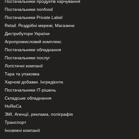
Постачальники продуктів харчування
Постачальники nonfood
Постачальники Private Label
Retail. Роздрібні мережі, Магазини
Дистрибутори України
Агропромисловий комплекс
Постачальники обладнання
Постачальники послуг
Логістичні компанії
Тара та упаковка
Харчові добавки. Інгредієнти.
Постачальники IT-рішень
Складське обладнання
HoReCa
ЗМІ, Агенції, реклама, поліграфія
Транспорт
Іноземні компанії