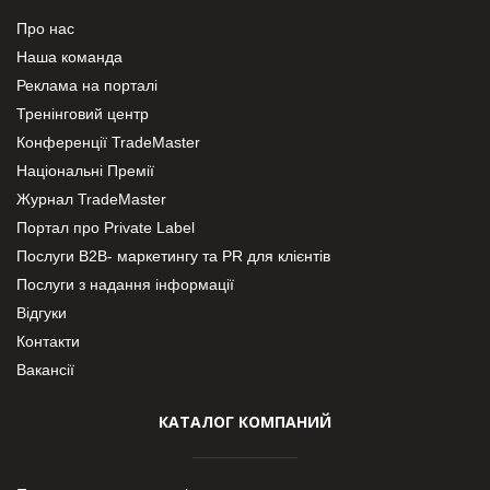
Про нас
Наша команда
Реклама на порталі
Тренінговий центр
Конференції TradeMaster
Національні Премії
Журнал TradeMaster
Портал про Private Label
Послуги В2В- маркетингу та PR для клієнтів
Послуги з надання інформації
Відгуки
Контакти
Вакансії
КАТАЛОГ КОМПАНИЙ