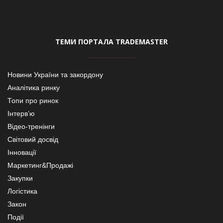
ТЕМИ ПОРТАЛА TRADEMASTER
Новини України та закордону
Аналітика ринку
Топи про ринок
Інтерв’ю
Відео-тренінги
Світовий досвід
Інновації
Маркетинг&Продажі
Закупки
Логістика
Закон
Події