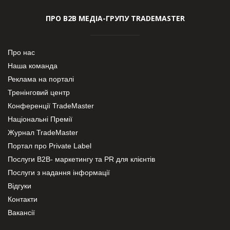
ПРО В2В МЕДІА-ГРУПУ TRADEMASTER
Про нас
Наша команда
Реклама на порталі
Тренінговий центр
Конференції TradeMaster
Національні Премії
Журнал TradeMaster
Портал про Private Label
Послуги В2В- маркетингу та PR для клієнтів
Послуги з надання інформації
Відгуки
Контакти
Вакансії