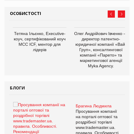
ОСОБИСТОСТІ
,
Тетяна Ільєнко, Executive-
Олег Андрійович Івченко —
ОВ
коуч, сертифікований коуч
директор патентно-
МСС ICF, ментор для
юридичної компанії «Вайз
лідерів
Груп», консалтингової
компанії «Парето» та
маркетингової агенції
Myka Agency.
БЛОГИ
Брагина Людмила
ї
Просування компанії
а
на порталі оптової та
роздрібної торгівлі
www.trademaster.ua.
і.
правила. Особливості.