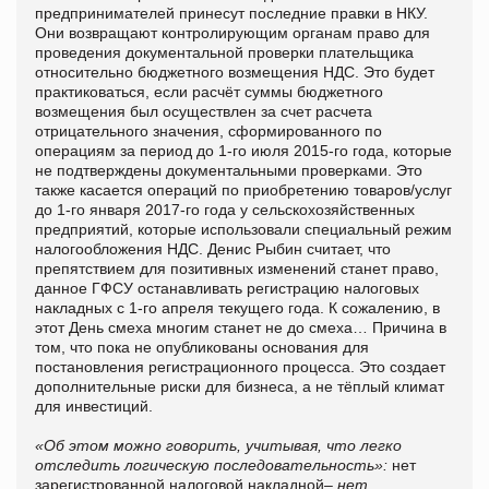
предпринимателей принесут последние правки в НКУ.
Они возвращают контролирующим органам право для
проведения документальной проверки плательщика
относительно бюджетного возмещения НДС. Это будет
практиковаться, если расчёт суммы бюджетного
возмещения был осуществлен за счет расчета
отрицательного значения, сформированного по
операциям за период до 1-го июля 2015-го года, которые
не подтверждены документальными проверками. Это
также касается операций по приобретению товаров/услуг
до 1-го января 2017-го года у сельскохозяйственных
предприятий, которые использовали специальный режим
налогообложения НДС. Денис Рыбин считает, что
препятствием для позитивных изменений станет право,
данное ГФСУ останавливать регистрацию налоговых
накладных с 1-го апреля текущего года. К сожалению, в
этот День смеха многим станет не до смеха… Причина в
том, что пока не опубликованы основания для
постановления регистрационного процесса. Это создает
дополнительные риски для бизнеса, а не тёплый климат
для инвестиций.
«Об этом можно говорить, учитывая, что легко
отследить логическую последовательность»:
нет
зарегистрованной налоговой накладной
– нет