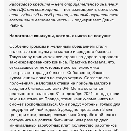
налогового кредита – нет отрицательного значения
для НДС для возмещения –
нет возмещения,
даже если
есть чудесный новый реестр, который осуществляет
возмещение автоматически»,
- подчеркивает Денис
Рыбин.
Налоговые каникулы, которых никто не получит
Особенно громким и желанным обещанием стали
налоговые каникулы для малого и среднего бизнеса.
Такую меру принимали все страны по дороге в пропасть
законсервированного кризиса. Практика показала, что,
отказавшись от некоторых налогов, экономика
выигрывает гораздо больше. Собственно, Закон
«улучшения» пошёл на такую уступку. Согласно его
положениям, налоговая ставка на прибыль малого и
среднего бизнеса составит 0%. Мечта останется
реальностью вплоть до 31-го декабря 2021-го года, если
закон не отменят. Правда, этими каникулами никто не
сможет воспользоваться. Они предусмотрены только для
предприятий, чей годовой доход не превышает 3 млн
грн., при этом, размер ежемесячной заработной платы
сотрудника не должен быть ниже, чем размер двух
минимальных заработных плат. Количество работников
льготного предприятия должна колебаться от 5-ти до 50-