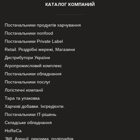
КАТАЛОГ КОМПАНИЙ
Постачальники продуктів харчування
Постачальники nonfood
Постачальники Private Label
Retail. Роздрібні мережі, Магазини
Дистрибутори України
Агропромисловий комплекс
Постачальники обладнання
Постачальники послуг
Логістичні компанії
Тара та упаковка
Харчові добавки. Інгредієнти.
Постачальники IT-рішень
Складське обладнання
HoReCa
ЗМІ, Агенції, реклама, поліграфія