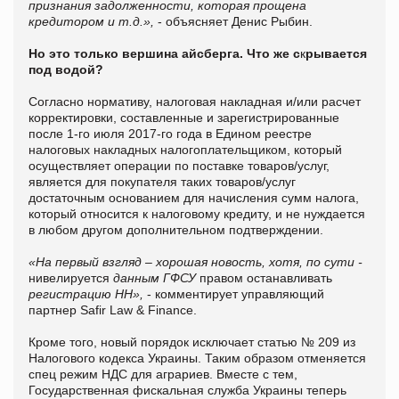
признания задолженности, которая прощена
кредитором и т.д.»,
- объясняет Денис Рыбин.
Но это только вершина айсберга. Что же с
к
рывается
под водой?
Согласно нормативу, налоговая накладная и/или расчет
корректировки, составленные и зарегистрированные
после 1-го июля 2017-го года в Едином реестре
налоговых накладных налогоплательщиком, который
осуществляет операции по поставке товаров/услуг,
является для покупателя таких товаров/услуг
достаточным основанием для начисления сумм налога,
который относится к налоговому кредиту, и не нуждается
в любом другом дополнительном подтверждении.
«На первый взгляд – хорошая новость, хотя, по сути -
нивелируется
данным ГФСУ
правом останавливать
регистрацию НН»,
- комментирует управляющий
партнер Safir Law & Finance.
Кроме того, новый порядок исключает статью № 209 из
Налогового кодекса Украины. Таким образом отменяется
спец режим НДС для аграриев. Вместе с тем,
Государственная фискальная служба Украины теперь