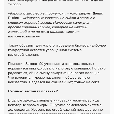
ти особ.
«Кардинально лед не тронется»,
- констатирует Денис
Рыбин –
«Налоговые юристы не видят в этом аж
слишком хорошей вести. Налоговые каникулы –
просто хороший
PR
-ход, которы
м
не каждый
желающий и не по всем налогам сможет
воспользоваться».
Таким образом, для малого и среднего бизнеса наиболее
комфортной остается упрощенная система
налогообложения.
Принятие Закона «Улучшения» и вспомогательных
нормативов ликвидировало налоговую милицию. Но рано
радоваться, ей на смену придет финансовая полиция.
Что изменится, кроме названия – обществу пока
неизвестно. Надеется на лучшее? Нет, только на себя.
Сколько заставят платить?
В целом законодательные инновации коснулись лишь
некоторых правил игры. Ощутимо поменялась система
деловодства. Уровень налогообложений несущественно
отличается от прошлогодних требований. Что касается