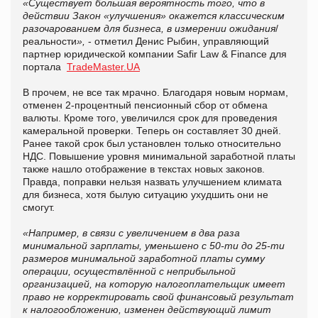
«Существует большая вероятность того, что в
действии Закон «улучшения» окажется классическим
разочарованием для бизнеса, в измерении ожидания
/
реальности
»,
- отметил Денис Рыбин, управляющий
партнер юридической компании Safir Law & Finance для
портала
TradeMaster.UA
В прочем, не все так мрачно. Благодаря новым нормам,
отменен 2-процентный пенсионный сбор от обмена
валюты. Кроме того, увеличился срок для проведения
камеральной проверки. Теперь он составляет 30 дней.
Ранее такой срок был установлен только относительно
НДС. Повышение уровня минимальной заработной платы
также нашло отображение в текстах новых законов.
Правда, поправки нельзя назвать улучшением климата
для бизнеса, хотя былую ситуацию ухудшить они не
смогут.
«Например, в связи с увеличением в два раза
минимальной зарплаты, уменьшено с 50-ти до 25-ти
размеров минимальной заработной платы сумму
операции, осуществлённой с неприбыльной
организацией, на которую налогоплательщик имеет
право не корректировать свой финансовый результат
к налогообложению, изменен действующий лимит