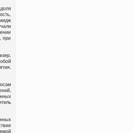
доля
ость,
имидж
чали
жении
, при
изер.
обой
ятия.
росам
ений,
ённых
итель
енных
ствие
лемой