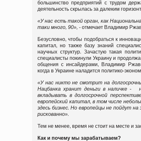
большинство предприятий с трудом дер
деятельность скрылась за далеким горизон
«У нас есть такой орган, как Национальн
таки много, 90»,
- отмечает Владимир Ржав
Безусловно, чтобы подобраться к инновац
капитал, но также базу знаний специали
научных структур. Зачастую такая поли
специалисты покинули Украину и продолжаю
общения с инсайдерами, Владимир Ржавс
когда в Украине наладится политико-эконом
«У нас никто не смотрит на долгосрочны
Нацбанка хранит деньги в наличке - 
вкладывать в долгосрочной перспектив
европейский капитал, в том числе небол
здесь бизнес. Но европейцы не пойдут на
рискованно».
Тем не менее, время не стоит на месте и за
Как и почему мы зарабатываем?