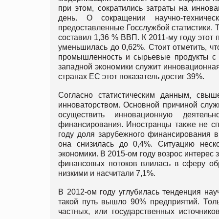
при этом, сократились затраты на иннова
день. О сокращении научно-техничес
предоставленные Госслужбой статистики. Т
составил 1,36 % ВВП. К 2011-му году этот 
уменьшилась до 0,62%. Стоит отметить, 
промышленность и сырьевые продукты с н
западной экономики служит инновационная
странах ЕС этот показатель достиг 39%.
Согласно статистическим данным, свыш
инноваторством. Основной причиной служ
осуществить инновационную деятель
финансирования. Иностранцы также не сп
году доля зарубежного финансирования в
она снизилась до 0,4%. Ситуацию неск
экономики. В 2015-ом году возрос интерес
финансовых потоков влилась в сферу обр
низкими и насчитали 7,1%.
В 2012-ом году углубилась тенденция нау
такой путь вышло 90% предприятий. Толь
частных, или государственных источнико