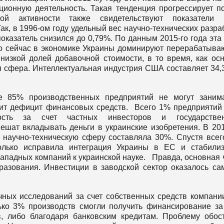
ционную деятельность. Такая тенденция прогрессирует п
кой активности также свидетельствуют показатели 
ак, в 1996-ом году удельный вес научно-технических разра
показатель снизился до 0,79%. По данным 2015-го года эта
что сейчас в экономике Украины доминируют перерабатыв
изкой долей добавочной стоимости, в то время, как ос
 сфера. Интеллектуальная индустрия США составляет 34,
е 85% производственных предприятий не могут заним
ит дефицит финансовых средств. Всего 1% предприятий
ность за счет частных инвесторов и государствен
ешат вкладывать деньги в украинские изобретения. В 20
 научно-техническую сферу составляла 30%. Спустя всег
олько исправила интеграция Украины в ЕС и стабили
 западных компаний к украинской науке. Правда, основная 
азования. Инвестиции в заводской сектор оказалось с
чных исследований за счет собственных средств компани
ко 3% производств смогли получить финансирование за
в, либо благодаря банковским кредитам. Проблему обос