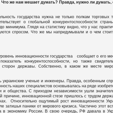
Что же нам мешает думать? Правда, нужно ли думать,
льность государства нужна не только полкам торговых т
тельствует о глобальной конкурентоспособности стран
до минимума. Глядя на статистику видно, что у нас практи
ьзуются спросом. Что же мы напридумывали и о чем стои
уровень инновационности государства сообщает о его ме
оказатель конкурентоспособности, но также свидетел
х сторон державы. Собственно, в каком же месте мир
ь украинские ученые и инженеры. Правда, особенным сп
нность наших специалистов основывалась на ряде изобрет
и и общества. С приходом независимости ушли значите
ой причине, инновационной стезе пришлось с трудом держ
лнах. Относительно ощутимый рост инновационности Ук
ле затишья паники от мирового кризиса. Частично этот вс
 в экономику России. В свою очередь, РФ давала в Ук