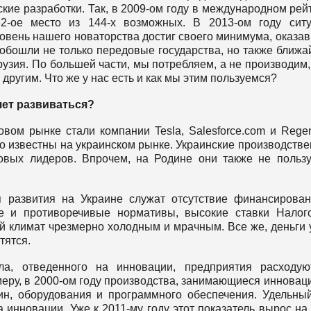
ские разработки. Так, в 2009-ом году в международном рей
2-ое место из 144-х возможных. В 2013-ом году сит
овень нашего новаторства достиг своего минимума, оказа
 обошли не только передовые государства, но также ближ
Грузия. По большей части, мы потребляем, а не производим,
другим. Что же у нас есть и как мы этим пользуемся?
чет развиваться?
вом рынке стали компании Tesla, Salesforce.com и Rege
о известны на украинском рынке. Украинские производств
ых лидеров. Впрочем, на Родине они также не польз
 развития на Украине служат отсутствие финансирова
ие и противоречивые нормативы, высокие ставки Налог
й климат чрезмерно холодным и мрачным. Все же, деньги 
тятся.
ла, отведенного на инновации, предприятия расходу
меру, в 2000-ом году производства, занимающиеся инновац
н, оборудования и программного обеспечения. Удельны
инновации. Уже к 2011-му году этот показатель вырос на