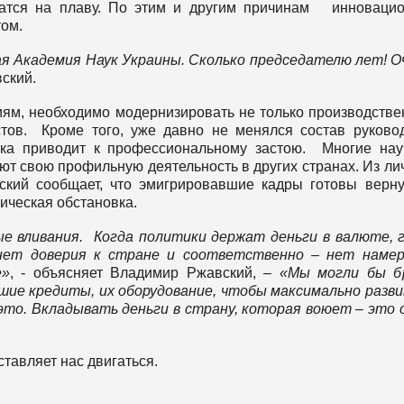
жатся на плаву. По этим и другим причинам инноваци
том.
ая Академия Наук Украины. Сколько председателю лет! О
ский.
иям, необходимо модернизировать не только производств
стов. Кроме того, уже давно не менялся состав руково
тика приводит к профессиональному застою. Многие на
т свою профильную деятельность в других странах. Из ли
кий сообщает, что эмигрировавшие кадры готовы верну
ическая обстановка.
е вливания. Когда политики держат деньги в валюте, 
нет доверия к стране и соответственно – нет намер
е»
, - объясняет Владимир Ржавский, –
«Мы могли бы б
ьшие кредиты, их оборудование, чтобы максимально разв
 это. Вкладывать деньги в страну, которая воюет – это 
ставляет нас двигаться.