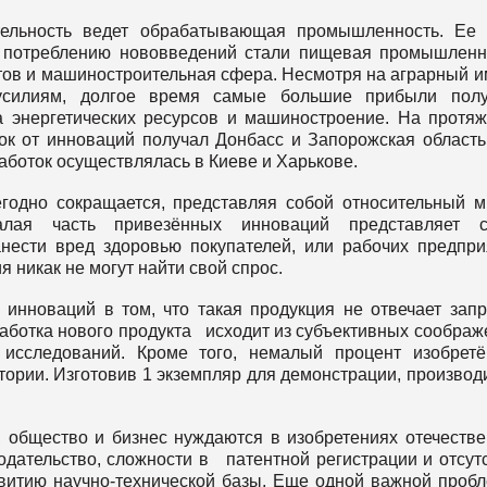
тельность ведет обрабатывающая промышленность. Ее 
 потреблению нововведений стали пищевая промышленн
тов и машиностроительная сфера. Несмотря на аграрный 
м усилиям, долгое время самые большие прибыли полу
а энергетических ресурсов и машиностроение. На протя
ок от инноваций получал Донбасс и Запорожская область
аботок осуществлялась в Киеве и Харькове.
годно сокращается, представляя собой относительный м
алая часть привезённых инноваций представляет с
нести вред здоровью покупателей, или рабочих предпри
я никак не могут найти свой спрос.
 инноваций в том, что такая продукция не отвечает зап
аботка нового продукта исходит из субъективных соображ
 исследований. Кроме того, немалый процент изобрет
тории. Изготовив 1 экземпляр для демонстрации, производ
а, общество и бизнес нуждаются в изобретениях отечеств
одательство, сложности в патентной регистрации и отсут
звитию научно-технической базы. Еще одной важной проб