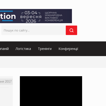
паній
Логістика
Тренінги
Конференції
зня 2017