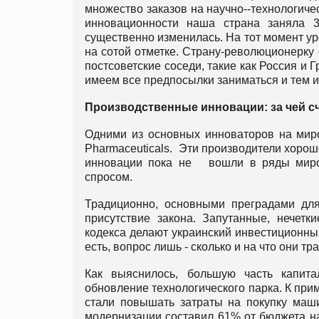
множество заказов на научно--технологиче
инновационности наша страна заняла 3
существенно изменилась. На тот момент ур
на сотой отметке. Страну-революционерку
постсоветские соседи, такие как Россия и 
имеем все предпосылки заниматься и тем и 
Производственные инновации: за чей с
Одними из основных инноваторов на миро
Pharmaceuticals. Эти производители хорош
инновации пока не вошли в ряды миров
спросом.
Традиционно, основными преградами для
присутствие закона. Запутанные, нечетк
кодекса делают украинский инвестиционны
есть, вопрос лишь - сколько и на что они тра
Как выяснилось, большую часть капита
обновление технологического парка. К при
стали повышать затраты на покупку маши
модернизации составил 61% от бюджета на 