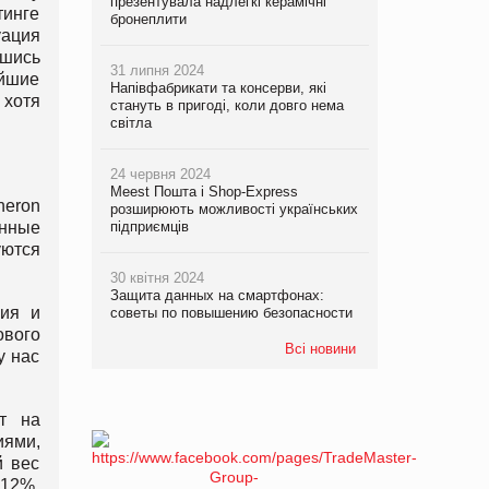
презентувала надлегкі керамічні
тинге
бронеплити
уация
вшись
31 липня 2024
айшие
Напівфабрикати та консерви, які
 хотя
стануть в пригоді, коли довго нема
світла
24 червня 2024
Meest Пошта і Shop-Express
neron
розширюють можливості українських
енные
підприємців
уются
30 квітня 2024
Защита данных на смартфонах:
ния и
советы по повышению безопасности
ового
Всі новини
у нас
ют на
иями,
й вес
 12%,