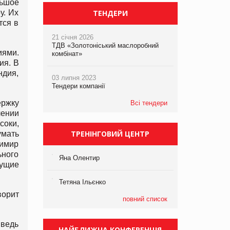
льшое
у. Их
ТЕНДЕРИ
тся в
21 січня 2026
ТДВ «Золотоніський маслоробний
ями.
комбінат»
ия. В
ндия,
03 липня 2023
Тендери компанії
ержку
Всі тендери
лении
соки,
ТРЕНІНГОВИЙ ЦЕНТР
умать
димир
ьного
Яна Олентир
мущие
Тетяна Ільєнко
ворит
повний список
ведь
НАЙБЛИЖЧА КОНФЕРЕНЦІЯ