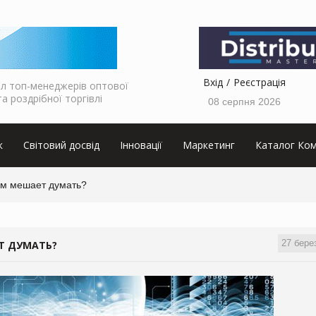
Вхід
Реєстрація
л топ-менеджерів оптової
та роздрібної торгівлі
08 серпня 2026
к
Світовий досвід
Інновації
Маркетинг
Каталог Ком
ам мешает думать?
27 бере
Т ДУМАТЬ?