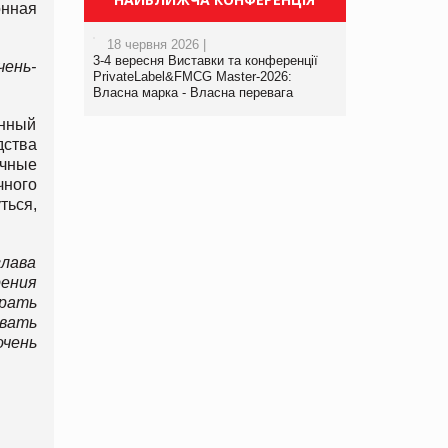
онная
18 червня 2026 |
3-4 вересня Виставки та конференції
чень-
PrivateLabel&FMCG Master-2026:
Власна марка - Власна перевага
енный
дства
учные
чного
ться,
глава
ения
рать
ивать
очень