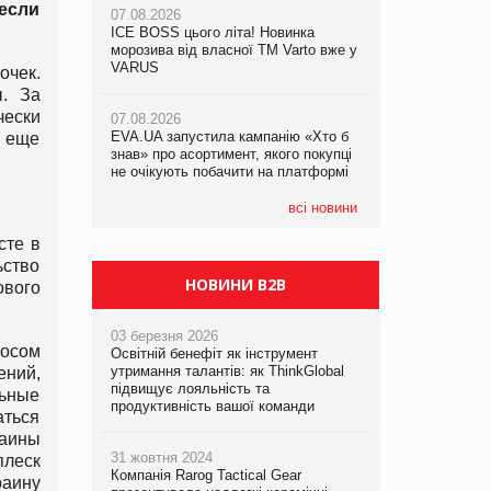
 если
07.08.2026
ICE BOSS цього літа! Новинка
06.08.2026
07.08.2026
морозива від власної ТМ Varto вже у
Смачна новинка для хвостатих: у
Франція заборонила рекламні дзвінки
VARUS
VARUS з’явилися паучі Varto Paw
очек.
без згоди клієнтів
expert від власної ТМ Varto!
ы. За
чески
07.08.2026
EVA.UA запустила кампанію «Хто б
05.08.2026
т еще
знав» про асортимент, якого покупці
Мережа супермаркетів VARUS купує
не очікують побачити на платформі
мережу магазинів формату
convenience store КОЛО: об’єднана
компанія налічуватиме 374 магазини
всі новини
сте в
ьство
НОВИНИ B2B
ового
03 березня 2026
росом
Освітній бенефіт як інструмент
утримання талантів: як ThinkGlobal
ений,
підвищує лояльність та
льные
продуктивність вашої команди
аться
раины
31 жовтня 2024
плеск
Компанія Rarog Tactical Gear
раину