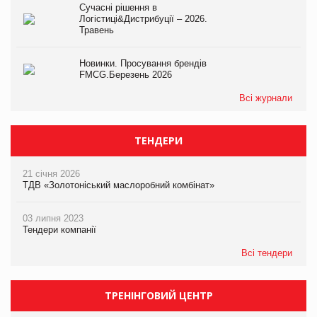
Сучасні рішення в
Логістиці&Дистрибуції – 2026.
Травень
Новинки. Просування брендів
FMCG.Березень 2026
Всі журнали
ТЕНДЕРИ
21 січня 2026
ТДВ «Золотоніський маслоробний комбінат»
03 липня 2023
Тендери компанії
Всі тендери
ТРЕНІНГОВИЙ ЦЕНТР