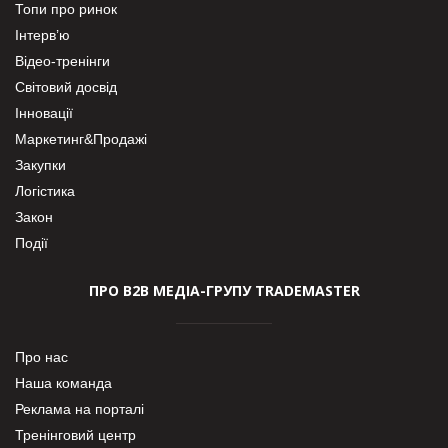
Топи про ринок
Інтерв’ю
Відео-тренінги
Світовий досвід
Інновації
Маркетинг&Продажі
Закупки
Логістика
Закон
Події
ПРО В2В МЕДІА-ГРУПУ TRADEMASTER
Про нас
Наша команда
Реклама на порталі
Тренінговий центр