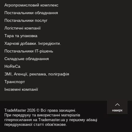
Агропромисловий комплекс
Постачальники обладнання
Постачальники послуг
Логістичні компанії
Тара та упаковка
Харчові добавки. Інгредієнти.
Постачальники IT-рішень
Складське обладнання
HoReCa
ЗМІ, Агенції, реклама, поліграфія
Транспорт
Іноземні компанії
TradeMaster 2026 © Всі права захищені.
При передруку та використанні матеріалів
гіперпосилання на Trademaster.ua у першому абзаці
передрукованої статті обов'язкове.