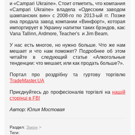
и «Campari Ukraine». Стоит отметить, что компания
«Campari Ukraine» владела «Одесским заводом
шампанских вин» с 2008-го по 2013-ый гг. Позже
она продала завод компании «Винфорт», которая
импортирует в Украину напитки таких брэндов, как:
Vana Tallinn, Ardmore, Teacher's и Jim Beam.
У нас есть многое, но нужно больше. Что же нам
мешает и что нам поможет? Подробнее об этом
читайте в следующий статье «Алкогольные
тенденции: что мешает, или как продать больше?».
Портал про роздрібну та гуртову торгівлю
TradeMaster.UA
Приєднуйтесь до професіоналів торгівлі на
нашій
сторінці в FB!
Автор: Юлия Мостовая
Раздел:
Закон
>
Теги: