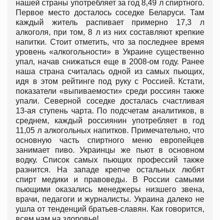
нашей страны употребляет за год 8,49 л спиртного.
Первое место досталось соседке Беларуси. Там
каждый житель распивает примерно 17,3 л
алкоголя, при том, 8 л из них составляют крепкие
напитки. Стоит отметить, что за последнее время
уровень «алкогольности» в Украине существенно
упал, начав снижаться еще в 2008-ом году. Ранее
наша страна считалась одной из самых пьющих,
идя в этом рейтинге под руку с Россией. Кстати,
показатели «выпиваемости» среди россиян также
упали. Северной соседке досталась счастливая
13-ая ступень чарта. По подсчетам аналитиков, в
среднем, каждый россиянин употребляет в год
11,05 л алкогольных напитков. Примечательно, что
основную часть спиртного меню европейцев
занимает пиво. Украинцы же пьют в основном
водку. Список самых пьющих профессий также
разнится. На западе крепче остальных любят
спирт медики и правоведы. В России самыми
пьющими оказались менеджеры низшего звена,
врачи, педагоги и журналисты. Украина далеко не
ушла от тенденций братьев-славян. Как говорится,
всем нам на здоровье!