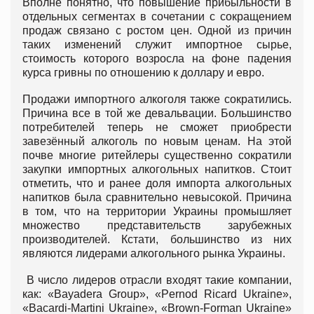
Вполне понятно, что повышение прибыльности в
отдельных сегментах в сочетании с сокращением
продаж связано с ростом цен. Одной из причин
таких изменений служит импортное сырье,
стоимость которого возросла на фоне падения
курса гривны по отношению к доллару и евро.
Продажи импортного алкоголя также сократились.
Причина все в той же девальвации. Большинство
потребителей теперь не сможет приобрести
завезённый алкоголь по новым ценам. На этой
почве многие ритейлеры существенно сократили
закупки импортных алкогольных напитков. Стоит
отметить, что и ранее доля импорта алкогольных
напитков была сравнительно невысокой. Причина
в том, что на территории Украины промышляет
множество представительств зарубежных
производителей. Кстати, большинство из них
являются лидерами алкогольного рынка Украины.
В число лидеров отрасли входят такие компании,
как: «Bayadera Group», «Pernod Ricard Ukraine»,
«Bacardi-Martini Ukraine», «Brown-Forman Ukraine»