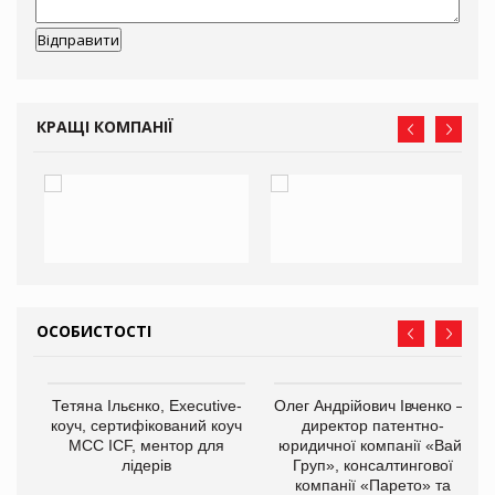
КРАЩІ КОМПАНІЇ
ОСОБИСТОСТІ
,
Тетяна Ільєнко, Executive-
Олег Андрійович Івченко —
ОВ
коуч, сертифікований коуч
директор патентно-
МСС ICF, ментор для
юридичної компанії «Вайз
лідерів
Груп», консалтингової
компанії «Парето» та