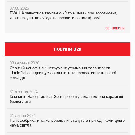
Франція заборонила рекламні дзвінки без згоди клієнтів
07.08.2026
EVA.UA запустила кампанію «Хто б знав» про асортимент,
05.08.2026
якого покупці не очікують побачити на платформі
Мережа супермаркетів VARUS купує мережу магазинів
формату convenience store КОЛО: об’єднана компанія
налічуватиме 374 магазини
всі новини
НОВИНИ B2B
03 березня 2026
Освітній бенефіт як інструмент утримання талантів: як
ThinkGlobal підвищує лояльність та продуктивність вашої
команди
31 жовтня 2024
Компанія Rarog Tactical Gear презентувала надлегкі керамічні
бронеплити
31 липня 2024
Напівфабрикати та консерви, які стануть в пригоді, коли довго
нема світла