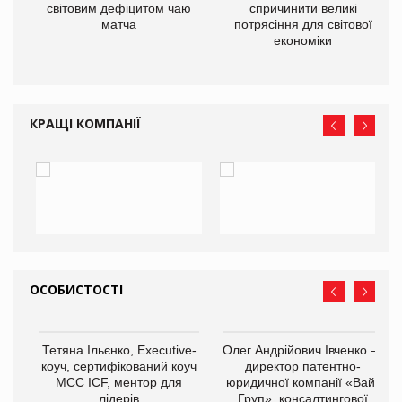
ne
світовим дефіцитом чаю
спричинити великі
матча
потрясіння для світової
економіки
КРАЩІ КОМПАНІЇ
ОСОБИСТОСТІ
,
Тетяна Ільєнко, Executive-
Олег Андрійович Івченко —
ОВ
коуч, сертифікований коуч
директор патентно-
МСС ICF, ментор для
юридичної компанії «Вайз
лідерів
Груп», консалтингової