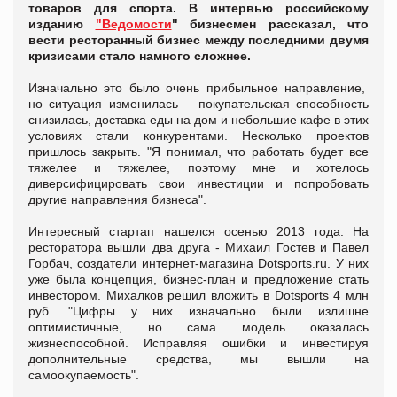
товаров для спорта. В интервью российскому
изданию
"Ведомости
" бизнесмен рассказал, что
вести ресторанный бизнес между последними двумя
кризисами стало намного сложнее.
Изначально это было очень прибыльное направление,
но ситуация изменилась – покупательская способность
снизилась, доставка еды на дом и небольшие кафе в этих
условиях стали конкурентами. Несколько проектов
пришлось закрыть. "Я понимал, что работать будет все
тяжелее и тяжелее, поэтому мне и хотелось
диверсифицировать свои инвестиции и попробовать
другие направления бизнеса".
Интересный стартап нашелся осенью 2013 года. На
ресторатора вышли два друга - Михаил Гостев и Павел
Горбач, создатели интернет-магазина Dotsports.ru. У них
уже была концепция, бизнес-план и предложение стать
инвестором. Михалков решил вложить в Dotsports 4 млн
руб. "Цифры у них изначально были излишне
оптимистичные, но сама модель оказалась
жизнеспособной. Исправляя ошибки и инвестируя
дополнительные средства, мы вышли на
самоокупаемость".