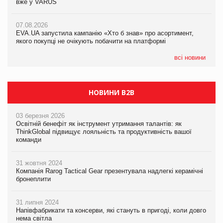
вже у VARUS
07.08.2026
07.08.2026
Франція заборонила рекламні дзвінки без згоди клієнтів
Франція заборонила рекламні дзвінки без згоди клієнтів
07.08.2026
EVA.UA запустила кампанію «Хто б знав» про асортимент,
якого покупці не очікують побачити на платформі
всі новини
НОВИНИ B2B
03 березня 2026
Освітній бенефіт як інструмент утримання талантів: як
ThinkGlobal підвищує лояльність та продуктивність вашої
команди
31 жовтня 2024
Компанія Rarog Tactical Gear презентувала надлегкі керамічні
бронеплити
31 липня 2024
Напівфабрикати та консерви, які стануть в пригоді, коли довго
нема світла