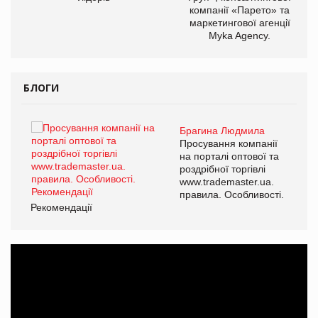
компанії «Парето» та
маркетингової агенції
Myka Agency.
БЛОГИ
Брагина Людмила
ї
Просування компанії
а
на порталі оптової та
роздрібної торгівлі
www.trademaster.ua.
і.
правила. Особливості.
Рекомендації
Ре