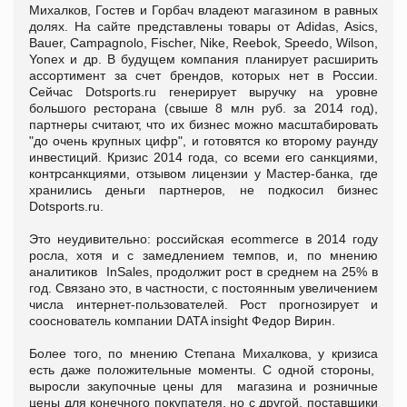
Михалков, Гостев и Горбач владеют магазином в равных
долях. На сайте представлены товары от Adidas, Asics,
Bauer, Campagnolo, Fischer, Nike, Reebok, Speedo, Wilson,
Yonex и др. В будущем компания планирует расширить
ассортимент за счет брендов, которых нет в России.
Сейчас Dotsports.ru генерирует выручку на уровне
большого ресторана (свыше 8 млн руб. за 2014 год),
партнеры считают, что их бизнес можно масштабировать
"до очень крупных цифр", и готовятся ко второму раунду
инвестиций. Кризис 2014 года, со всеми его санкциями,
контрсанкциями, отзывом лицензии у Мастер-банка, где
хранились деньги партнеров, не подкосил бизнес
Dotsports.ru.
Это неудивительно: российская ecommerce в 2014 году
росла, хотя и с замедлением темпов, и, по мнению
аналитиков InSales, продолжит рост в среднем на 25% в
год. Связано это, в частности, с постоянным увеличением
числа интернет-пользователей. Рост прогнозирует и
сооснователь компании DATA insight Федор Вирин.
Более того, по мнению Степана Михалкова, у кризиса
есть даже положительные моменты. С одной стороны,
выросли закупочные цены для магазина и розничные
цены для конечного покупателя, но с другой, поставщики