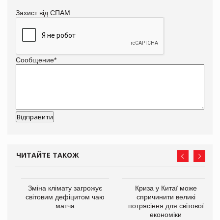
Захист від СПАМ
Сообщение
*
ЧИТАЙТЕ ТАКОЖ
Зміна клімату загрожує
Криза у Китаї може
ne
світовим дефіцитом чаю
спричинити великі
матча
потрясіння для світової
економіки