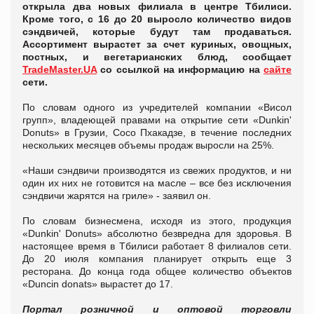
открыла два новых филиала в центре Тбилиси.
Кроме того, с 16 до 20 выросло количество видов
сэндвичей, которые будут там продаваться.
Ассортимент вырастет за счет куриных, овощных,
постных, и вегетарианских блюд, сообщает
TradeMaster.UA
со ссылкой на информацию на
сайте
сети.
По словам одного из учредителей компании «Висол
групп», владеющей правами на открытие сети «Dunkin'
Donuts» в Грузии, Сосо Пхакадзе, в течение последних
нескольких месяцев объемы продаж выросли на 25%.
«Наши сэндвичи производятся из свежих продуктов, и ни
один их них не готовится на масле – все без исключения
сэндвичи жарятся на гриле» - заявил он.
По словам бизнесмена, исходя из этого, продукция
«Dunkin' Donuts» абсолютно безвредна для здоровья. В
настоящее время в Тбилиси работает 8 филиалов сети.
До 20 июля компания планирует открыть еще 3
ресторана. До конца года общее количество объектов
«Duncin donats» вырастет до 17.
Портал розничной и оптовой торговли