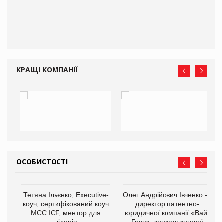
КРАЩІ КОМПАНІЇ
ОСОБИСТОСТІ
,
Тетяна Ільєнко, Executive-
Олег Андрійович Івченко —
ОВ
коуч, сертифікований коуч
директор патентно-
МСС ICF, ментор для
юридичної компанії «Вайз
лідерів
Груп», консалтингової