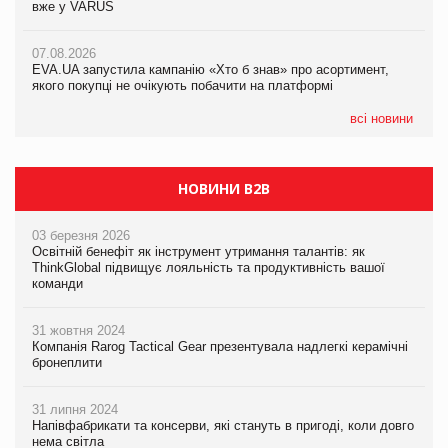
вже у VARUS
07.08.2026
07.08.2026
Франція заборонила рекламні дзвінки без згоди клієнтів
Франція заборонила рекламні дзвінки без згоди клієнтів
07.08.2026
EVA.UA запустила кампанію «Хто б знав» про асортимент,
якого покупці не очікують побачити на платформі
всі новини
НОВИНИ B2B
03 березня 2026
Освітній бенефіт як інструмент утримання талантів: як
ThinkGlobal підвищує лояльність та продуктивність вашої
команди
31 жовтня 2024
Компанія Rarog Tactical Gear презентувала надлегкі керамічні
бронеплити
31 липня 2024
Напівфабрикати та консерви, які стануть в пригоді, коли довго
нема світла