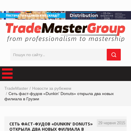
TradeMaster
Новости за рубежем
Сеть фаст-фудов «Dunkin' Donuts» открыла два новых
филиала в Грузии
29 червня 2015
СЕТЬ ФАСТ-ФУДОВ «DUNKIN' DONUTS»
ОТКРЫЛА ДВА НОВЫХ ФИЛИАЛА В