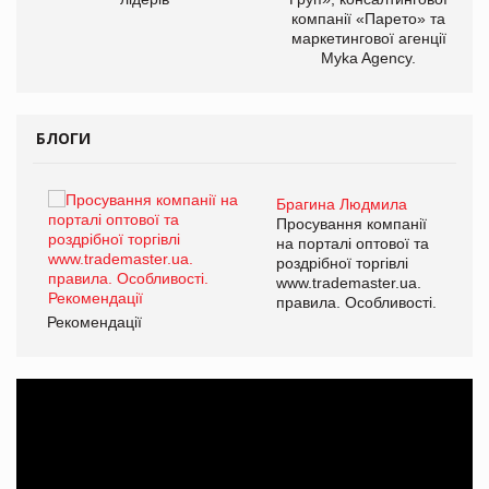
компанії «Парето» та
маркетингової агенції
Myka Agency.
БЛОГИ
Брагина Людмила
ї
Просування компанії
а
на порталі оптової та
роздрібної торгівлі
www.trademaster.ua.
і.
правила. Особливості.
Рекомендації
Ре