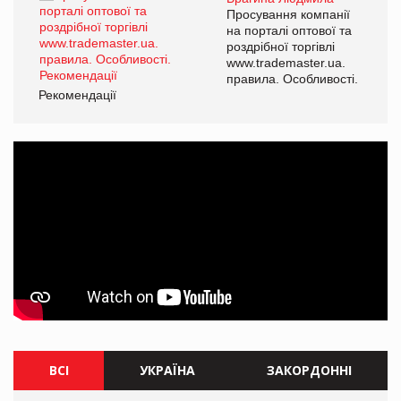
ї
Просування компанії
а
на порталі оптової та
роздрібної торгівлі
www.trademaster.ua.
і.
правила. Особливості.
Рекомендації
Ре
ВСІ
УКРАЇНА
ЗАКОРДОННІ