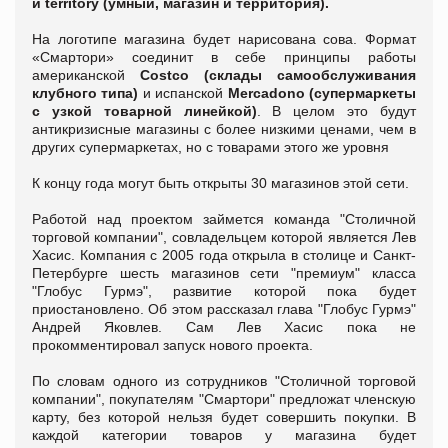
и territory (умный, магазин и территория).
На логотипе магазина будет нарисована сова. Формат
«Смартори» соединит в себе принципы работы
американской
Costco (склады самообслуживания
клубного типа)
и испанской
Mercadono (супермаркеты
с узкой товарной линейкой)
. В целом это будут
антикризисные магазины с более низкими ценами, чем в
других супермаркетах, но с товарами этого же уровня
К концу года могут быть открыты 30 магазинов этой сети.
Работой над проектом займется команда "Столичной
торговой компании", совладельцем которой является Лев
Хасис. Компания с 2005 года открыла в столице и Санкт-
Петербурге шесть магазинов сети "премиум" класса
"Глобус Гурмэ", развитие которой пока будет
приостановлено. Об этом рассказал глава "Глобус Гурмэ"
Андрей Яковлев. Сам Лев Хасис пока не
прокомментировал запуск нового проекта.
По словам одного из сотрудников "Столичной торговой
компании", покупателям "Смартори" предложат членскую
карту, без которой нельзя будет совершить покупки. В
каждой категории товаров у магазина будет