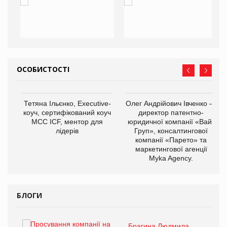
ОСОБИСТОСТІ
,
Тетяна Ільєнко, Executive-
Олег Андрійович Івченко —
ОВ
коуч, сертифікований коуч
директор патентно-
МСС ICF, ментор для
юридичної компанії «Вайз
лідерів
Груп», консалтингової
компанії «Парето» та
маркетингової агенції
Myka Agency.
БЛОГИ
Брагина Людмила