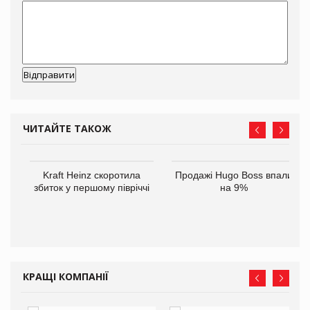
ЧИТАЙТЕ ТАКОЖ
ам
Kraft Heinz скоротила
Продажі Hugo Boss впали
іше
збиток у першому півріччі
на 9%
КРАЩІ КОМПАНІЇ