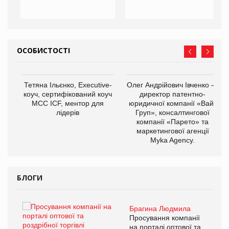
ОСОБИСТОСТІ
,
Тетяна Ільєнко, Executive-
Олег Андрійович Івченко —
ОВ
коуч, сертифікований коуч
директор патентно-
МСС ICF, ментор для
юридичної компанії «Вайз
лідерів
Груп», консалтингової
компанії «Парето» та
маркетингової агенції
Myka Agency.
БЛОГИ
Брагина Людмила
ї
Просування компанії
а
на порталі оптової та