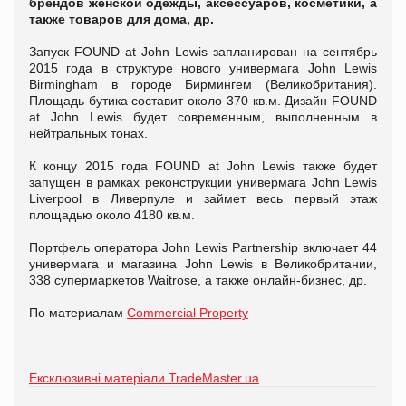
брендов женской одежды, аксессуаров, косметики, а
также товаров для дома, др.
Запуск FOUND at John Lewis запланирован на сентябрь
2015 года в структуре нового универмага John Lewis
Birmingham в городе Бирмингем (Великобритания).
Площадь бутика составит около 370 кв.м. Дизайн FOUND
at John Lewis будет современным, выполненным в
нейтральных тонах.
К концу 2015 года FOUND at John Lewis также будет
запущен в рамках реконструкции универмага John Lewis
Liverpool в Ливерпуле и займет весь первый этаж
площадью около 4180 кв.м.
Портфель оператора John Lewis Partnership включает 44
универмага и магазина John Lewis в Великобритании,
338 супермаркетов Waitrose, а также онлайн-бизнес, др.
По материалам
Commercial Property
Ексклюзивні матеріали TradeMaster.ua