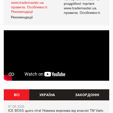
роздрібної торгівлі
www.trademaster.ua.
і.
правила. Особливості.
Рекомендації
Ре
ВСІ
УКРАЇНА
ЗАКОРДОННІ
07.08.2026
07.08.2026
07.08.2026
ICE BOSS цього літа! Новинка морозива від власної ТМ Varto
Kraft Heinz скоротила збиток у першому півріччі
Kraft Heinz скоротила збиток у першому півріччі