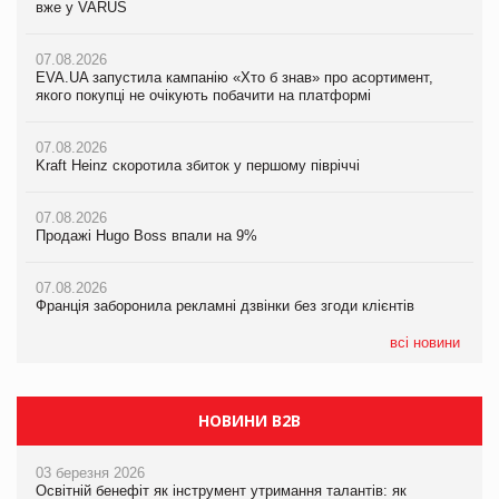
вже у VARUS
07.08.2026
07.08.2026
07.08.2026
Продажі Hugo Boss впали на 9%
Продажі Hugo Boss впали на 9%
EVA.UA запустила кампанію «Хто б знав» про асортимент,
якого покупці не очікують побачити на платформі
07.08.2026
07.08.2026
Франція заборонила рекламні дзвінки без згоди клієнтів
Франція заборонила рекламні дзвінки без згоди клієнтів
07.08.2026
Kraft Heinz скоротила збиток у першому півріччі
06.08.2026
06.08.2026
Починають діяти нові правила імпорту продукції тваринного
Починають діяти нові правила імпорту продукції тваринного
07.08.2026
походження до ЄС
походження до ЄС
Продажі Hugo Boss впали на 9%
06.08.2026
06.08.2026
07.08.2026
Аргентина повертається з продуктами птахівництва на
Аргентина повертається з продуктами птахівництва на
Франція заборонила рекламні дзвінки без згоди клієнтів
європейський ринок
європейський ринок
всі новини
НОВИНИ B2B
03 березня 2026
Освітній бенефіт як інструмент утримання талантів: як