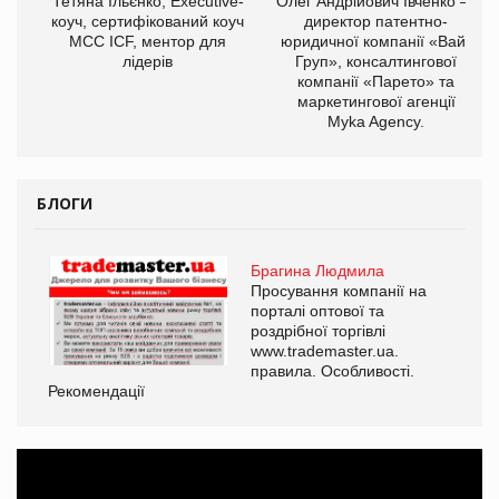
,
Тетяна Ільєнко, Executive-
Олег Андрійович Івченко —
ОВ
коуч, сертифікований коуч
директор патентно-
МСС ICF, ментор для
юридичної компанії «Вайз
лідерів
Груп», консалтингової
компанії «Парето» та
маркетингової агенції
Myka Agency.
БЛОГИ
Брагина Людмила
Просування компанії на
порталі оптової та
роздрібної торгівлі
www.trademaster.ua.
правила. Особливості.
Рекомендації
Ре