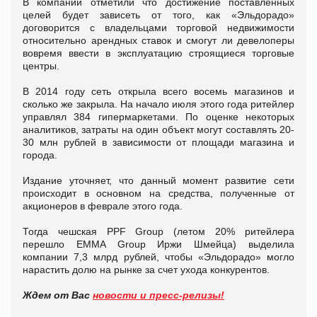
В компании отметили что достижение поставленных
целей будет зависеть от того, как «Эльдорадо»
договорится с владельцами торговой недвижимости
относительно арендных ставок и смогут ли девелоперы
вовремя ввести в эксплуатацию строящиеся торговые
центры.
В 2014 году сеть открыла всего восемь магазинов и
сколько же закрыла. На начало июля этого года ритейлер
управлял 384 гипермаркетами. По оценке некоторых
аналитиков, затраты на один объект могут составлять 20-
30 млн рублей в зависимости от площади магазина и
города.
Издание уточняет, что данный момент развитие сети
происходит в основном на средства, полученные от
акционеров в феврале этого года.
Тогда чешская PPF Group (летом 20% ритейлера
перешло EMMA Group Иржи Шмейца) выделила
компании 7,3 млрд рублей, чтобы «Эльдорадо» могло
нарастить долю на рынке за счет ухода конкурентов.
Ждем от Вас
новости и пресс-релизы!