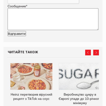
Сообщение
*
ЧИТАЙТЕ ТАКОЖ
та
Heinz перетворив вірусний
Виробництво цукру в
ні
рецепт з TikTok на соус
Європі упаде до 10-річного
мінімуму