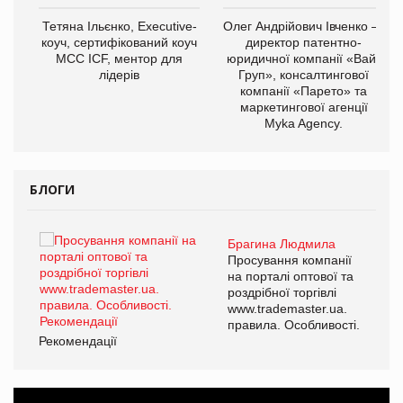
,
Тетяна Ільєнко, Executive-
Олег Андрійович Івченко —
ОВ
коуч, сертифікований коуч
директор патентно-
МСС ICF, ментор для
юридичної компанії «Вайз
лідерів
Груп», консалтингової
компанії «Парето» та
маркетингової агенції
Myka Agency.
БЛОГИ
Брагина Людмила
ї
Просування компанії
а
на порталі оптової та
роздрібної торгівлі
www.trademaster.ua.
і.
правила. Особливості.
Рекомендації
Ре