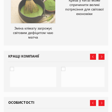
Криза у Китаї може
ne
спричинити великі
потрясіння для світової
економіки
Зміна клімату загрожує
світовим дефіцитом чаю
матча
КРАЩІ КОМПАНІЇ
ОСОБИСТОСТІ