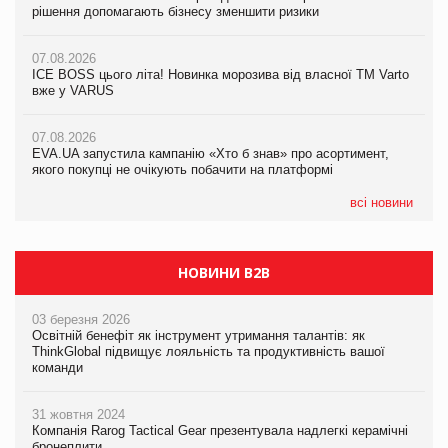
рішення допомагають бізнесу зменшити ризики
07.08.2026
07.08.2026
07.08.2026
Продажі Hugo Boss впали на 9%
Продажі Hugo Boss впали на 9%
ICE BOSS цього літа! Новинка морозива від власної ТМ Varto
вже у VARUS
07.08.2026
07.08.2026
Франція заборонила рекламні дзвінки без згоди клієнтів
Франція заборонила рекламні дзвінки без згоди клієнтів
07.08.2026
EVA.UA запустила кампанію «Хто б знав» про асортимент,
якого покупці не очікують побачити на платформі
всі новини
НОВИНИ B2B
03 березня 2026
Освітній бенефіт як інструмент утримання талантів: як
ThinkGlobal підвищує лояльність та продуктивність вашої
команди
31 жовтня 2024
Компанія Rarog Tactical Gear презентувала надлегкі керамічні
бронеплити