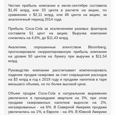
Чистая прибыль компании в июле-сентябре составила
$1,45 млрд, или 33 цента в расчете на акцию, по
сравнению с $2,11 млрд, или 48 цента на акцию, за
аналогичный период 2014 года.
Прибыль Coca-Cola за исключением разовых факторов
составила 51 цент на акцию. Выручка компании
снизилась на 4,6%, до $11,43 млрд.
Аналитики, опрошенные агентством Bloomberg,
прогнозировали скорректированную прибыль компании
на уровне 50 центов на бумагу при выручке в $11,54
млрд.
Руководство компании рассчитывает компенсировать
падение продаж газировки за счет сокращения расходов
на $3 млрд в год к 2019 году и продажи напитков в таре
меньшего объема, но по более высокой цене.
Объем продаж Coca-Cola в натуральном выражении
увеличился в прошедшем квартале на 3%, при этом
продажи газированных напитков выросли на 2%,
негазированных - на 6%. В Северной Америке продажи
увеличились на 1%, в Европе - на 4%. В Южной Америке