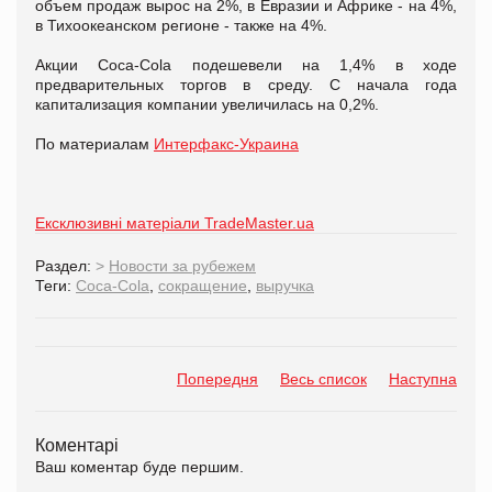
объем продаж вырос на 2%, в Евразии и Африке - на 4%,
в Тихоокеанском регионе - также на 4%.
Акции Coca-Cola подешевели на 1,4% в ходе
предварительных торгов в среду. С начала года
капитализация компании увеличилась на 0,2%.
По материалам
Интерфакс-Украина
Ексклюзивні матеріали TradeMaster.ua
Раздел:
>
Новости за рубежем
Теги:
Coca-Cola
,
сокращение
,
выручка
Попередня
Весь список
Наступна
Коментарі
Ваш коментар буде першим.