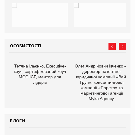
ОСОБИСТОСТІ
Тетяна Ільєнко, Executive-
Олег Андрійович Івченко —
коуч, сертифікований коуч
директор патентно-
МСС ICF, ментор для
юридичної компанії «Вайз
лідерів
Груп», консалтингової
компанії «Парето» та
маркетингової агенції
,
Myka Agency.
ОВ
БЛОГИ