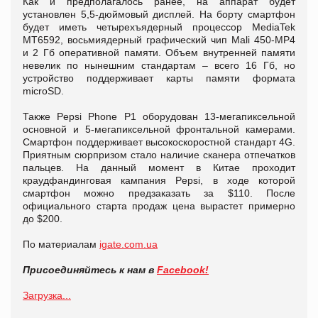
Как и предполагалось ранее, на аппарат будет
установлен 5,5-дюймовый дисплей. На борту смартфон
будет иметь четырехъядерный процессор MediaTek
MT6592, восьмиядерный графический чип Mali 450-MP4
и 2 Гб оперативной памяти. Объем внутренней памяти
невелик по нынешним стандартам – всего 16 Гб, но
устройство поддерживает карты памяти формата
microSD.
Также Pepsi Phone P1 оборудован 13-мегапиксельной
основной и 5-мегапиксельной фронтальной камерами.
Смартфон поддерживает высокоскоростной стандарт 4G.
Приятным сюрпризом стало наличие сканера отпечатков
пальцев. На данный момент в Китае проходит
краудфандинговая кампания Pepsi, в ходе которой
смартфон можно предзаказать за $110. После
официального старта продаж цена вырастет примерно
до $200.
По материалам
igate.com.ua
Присоединяйтесь к нам в
Facebook!
Загрузка...