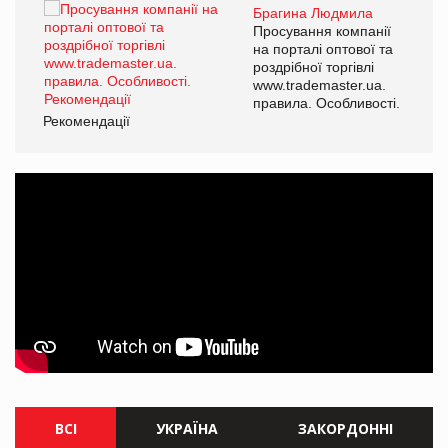
Брагина Людмила
Просування компанії
на порталі оптової та
роздрібної торгівлі
www.trademaster.ua.
правила. Особливості.
Рекомендації
Ре
ВСІ
УКРАЇНА
ЗАКОРДОННІ