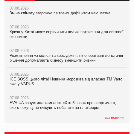
07.08.2026
07.08.2026
07.08.2026
Зміна клімату загрожує світовим дефіцитом чаю матча
Зміна клімату загрожує світовим дефіцитом чаю матча
Зміна клімату загрожує світовим дефіцитом чаю матча
07.08.2026
07.08.2026
07.08.2026
Криза у Китаї може спричинити великі потрясіння для світової
Криза у Китаї може спричинити великі потрясіння для світової
Криза у Китаї може спричинити великі потрясіння для світової
економіки
економіки
економіки
07.08.2026
07.08.2026
07.08.2026
Розмитнення «з коліс» та крос-докінг: як оперативні логістичні
Kraft Heinz скоротила збиток у першому півріччі
Kraft Heinz скоротила збиток у першому півріччі
рішення допомагають бізнесу зменшити ризики
07.08.2026
07.08.2026
07.08.2026
Продажі Hugo Boss впали на 9%
Продажі Hugo Boss впали на 9%
ICE BOSS цього літа! Новинка морозива від власної ТМ Varto
вже у VARUS
07.08.2026
07.08.2026
Франція заборонила рекламні дзвінки без згоди клієнтів
Франція заборонила рекламні дзвінки без згоди клієнтів
07.08.2026
EVA.UA запустила кампанію «Хто б знав» про асортимент,
якого покупці не очікують побачити на платформі
всі новини